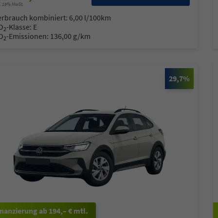
l. 19% MwSt.
erbrauch kombiniert:
6,00 l/100km
O
-Klasse:
E
2
O
-Emissionen:
136,00 g/km
2
29,7%
ab 194,– € mtl.