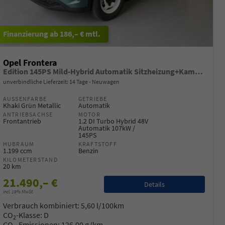
ab 186,– € mtl.
Opel Frontera
Edition 145PS Mild-Hybrid Automatik Sitzheizung+Kamera+ParkPilot
unverbindliche Lieferzeit:
14 Tage
Neuwagen
AUSSENFARBE
GETRIEBE
Khaki Grün Metallic
Automatik
ANTRIEBSACHSE
MOTOR
Frontantrieb
1.2 DI Turbo Hybrid 48V
Automatik 107kW /
145PS
HUBRAUM
KRAFTSTOFF
1.199 ccm
Benzin
KILOMETERSTAND
20 km
21.490,– €
Details
incl. 19% MwSt.
Verbrauch kombiniert:
5,60 l/100km
CO
-Klasse:
D
2
CO
-Emissionen:
126,00 g/km