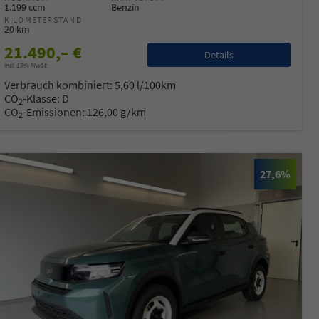
1.199 ccm
Benzin
KILOMETERSTAND
20 km
21.490,– €
Details
incl. 19% MwSt.
Verbrauch kombiniert:
5,60 l/100km
CO
-Klasse:
D
2
CO
-Emissionen:
126,00 g/km
2
27,6%