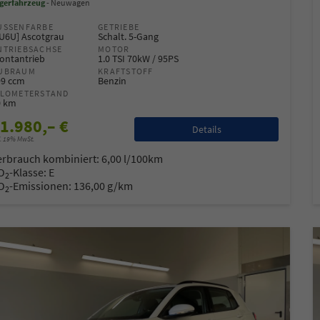
gerfahrzeug
Neuwagen
USSENFARBE
GETRIEBE
6U6U] Ascotgrau
Schalt. 5-Gang
NTRIEBSACHSE
MOTOR
ontantrieb
1.0 TSI 70kW / 95PS
UBRAUM
KRAFTSTOFF
99 ccm
Benzin
ILOMETERSTAND
0 km
1.980,– €
Details
l. 19% MwSt.
erbrauch kombiniert:
6,00 l/100km
O
-Klasse:
E
2
O
-Emissionen:
136,00 g/km
2