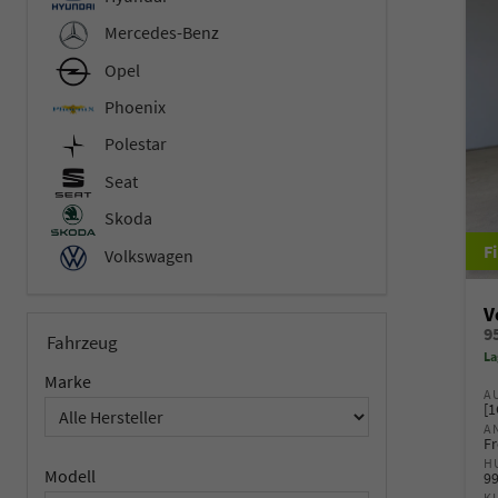
Mercedes-Benz
Opel
Phoenix
Polestar
Seat
Skoda
Volkswagen
V
Fahrzeug
La
Marke
A
[1
A
Fr
H
Modell
9
K