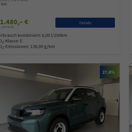
0 km
1.480,– €
Details
l. 19% MwSt.
erbrauch kombiniert:
6,00 l/100km
O
-Klasse:
E
2
O
-Emissionen:
136,00 g/km
2
27,6%