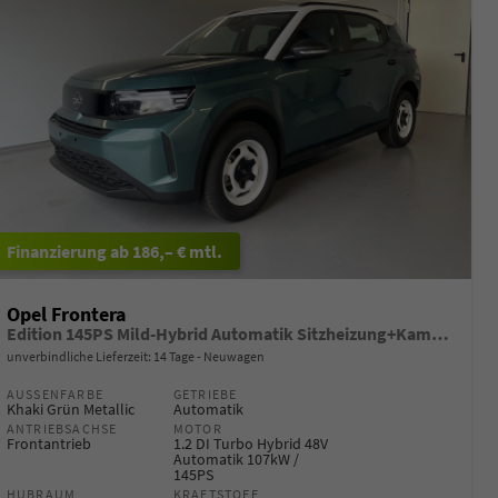
ab 186,– € mtl.
Opel Frontera
Edition 145PS Mild-Hybrid Automatik Sitzheizung+Kamera+ParkPilot
unverbindliche Lieferzeit:
14 Tage
Neuwagen
AUSSENFARBE
GETRIEBE
Khaki Grün Metallic
Automatik
ANTRIEBSACHSE
MOTOR
Frontantrieb
1.2 DI Turbo Hybrid 48V
Automatik 107kW /
145PS
HUBRAUM
KRAFTSTOFF