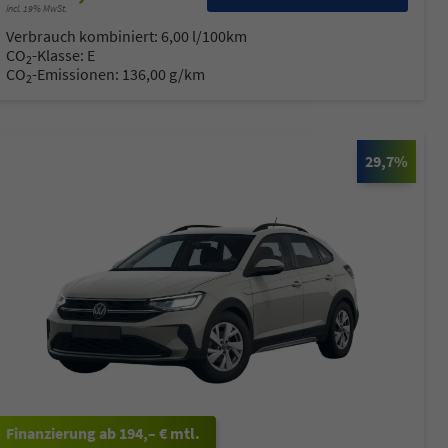
incl. 19% MwSt.
Verbrauch kombiniert:
6,00 l/100km
CO
-Klasse:
E
2
CO
-Emissionen:
136,00 g/km
2
29,7%
ab 194,– € mtl.