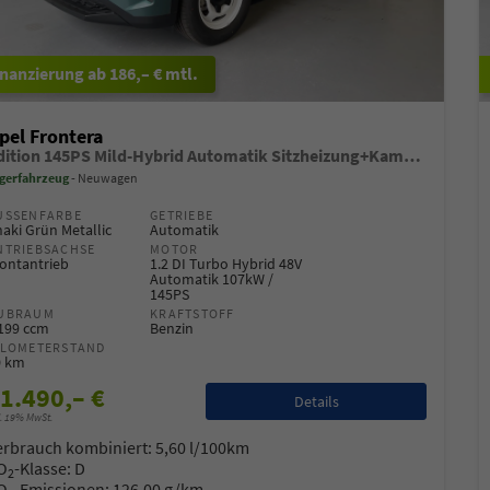
ab 186,– € mtl.
pel Frontera
Edition 145PS Mild-Hybrid Automatik Sitzheizung+Kamera+ParkPilot
gerfahrzeug
Neuwagen
USSENFARBE
GETRIEBE
aki Grün Metallic
Automatik
NTRIEBSACHSE
MOTOR
ontantrieb
1.2 DI Turbo Hybrid 48V
Automatik 107kW /
145PS
UBRAUM
KRAFTSTOFF
.199 ccm
Benzin
ILOMETERSTAND
0 km
1.490,– €
Details
l. 19% MwSt.
erbrauch kombiniert:
5,60 l/100km
O
-Klasse:
D
2
O
-Emissionen:
126,00 g/km