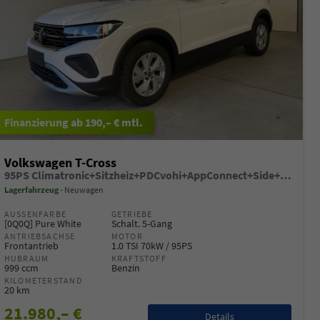
ab 190,– € mtl.
Volkswagen T-Cross
95PS Climatronic+Sitzheiz+PDCvohi+AppConnect+Side+TravelAssist+ACC
Lagerfahrzeug
Neuwagen
AUSSENFARBE
GETRIEBE
[0Q0Q] Pure White
Schalt. 5-Gang
ANTRIEBSACHSE
MOTOR
Frontantrieb
1.0 TSI 70kW / 95PS
HUBRAUM
KRAFTSTOFF
999 ccm
Benzin
KILOMETERSTAND
20 km
21.980,– €
Details