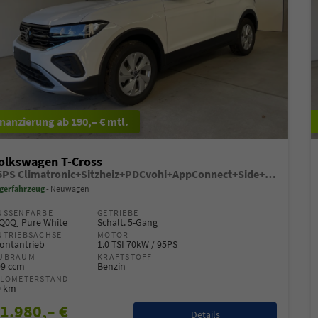
ab 190,– € mtl.
olkswagen T-Cross
95PS Climatronic+Sitzheiz+PDCvohi+AppConnect+Side+TravelAssist+ACC
gerfahrzeug
Neuwagen
USSENFARBE
GETRIEBE
Q0Q] Pure White
Schalt. 5-Gang
NTRIEBSACHSE
MOTOR
ontantrieb
1.0 TSI 70kW / 95PS
UBRAUM
KRAFTSTOFF
99 ccm
Benzin
ILOMETERSTAND
0 km
1.980,– €
Details