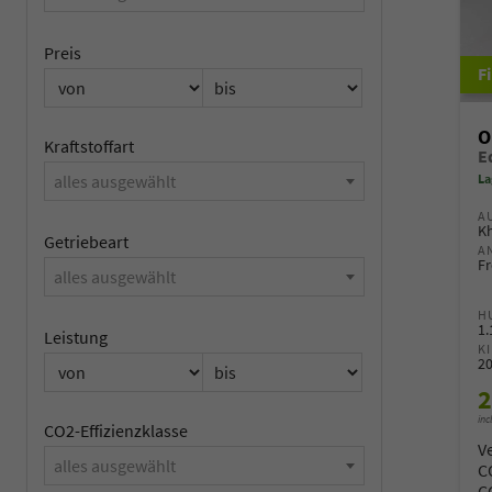
Preis
O
Kraftstoffart
La
alles ausgewählt
A
Kh
Getriebeart
A
Fr
alles ausgewählt
H
1
Leistung
K
2
2
inc
CO2-Effizienzklasse
V
alles ausgewählt
C
C