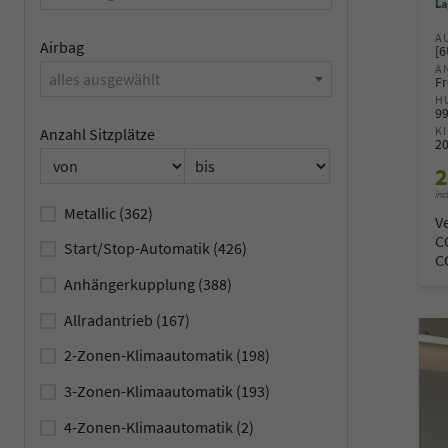
La
A
Airbag
[
A
alles ausgewählt
Fr
H
9
K
Anzahl Sitzplätze
2
2
inc
Metallic
(362)
V
C
Start/Stop-Automatik
(426)
C
Anhängerkupplung
(388)
Allradantrieb
(167)
2-Zonen-Klimaautomatik
(198)
3-Zonen-Klimaautomatik
(193)
4-Zonen-Klimaautomatik
(2)