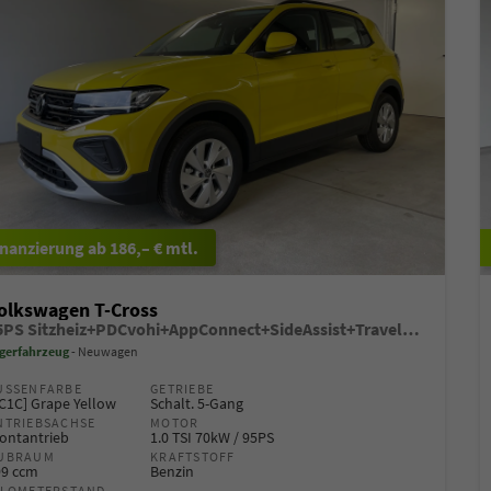
ab 186,– € mtl.
olkswagen T-Cross
95PS Sitzheiz+PDCvohi+AppConnect+SideAssist+TravelAssist+ACC+Klima
gerfahrzeug
Neuwagen
USSENFARBE
GETRIEBE
C1C] Grape Yellow
Schalt. 5-Gang
NTRIEBSACHSE
MOTOR
ontantrieb
1.0 TSI 70kW / 95PS
UBRAUM
KRAFTSTOFF
99 ccm
Benzin
ILOMETERSTAND