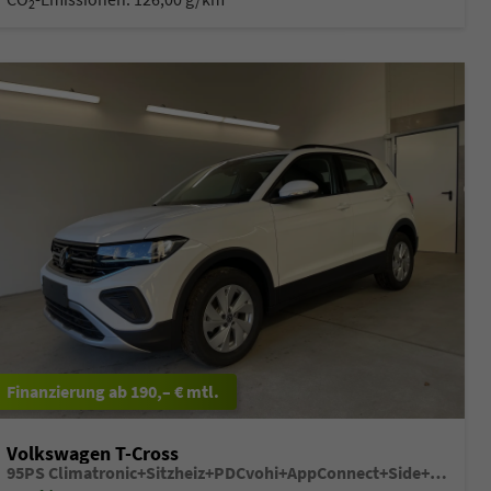
2
ab 190,– € mtl.
Volkswagen T-Cross
95PS Climatronic+Sitzheiz+PDCvohi+AppConnect+Side+TravelAssist+ACC