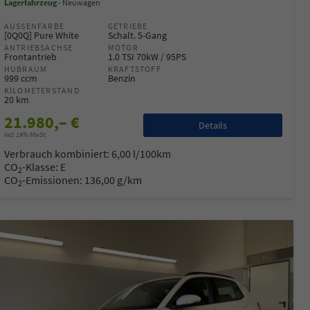
Lagerfahrzeug
Neuwagen
AUSSENFARBE
GETRIEBE
[0Q0Q] Pure White
Schalt. 5-Gang
ANTRIEBSACHSE
MOTOR
Frontantrieb
1.0 TSI 70kW / 95PS
HUBRAUM
KRAFTSTOFF
999 ccm
Benzin
KILOMETERSTAND
20 km
21.980,– €
Details
incl. 19% MwSt.
Verbrauch kombiniert:
6,00 l/100km
CO
-Klasse:
E
2
CO
-Emissionen:
136,00 g/km
2