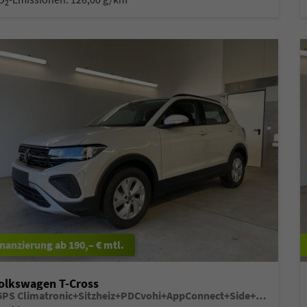
2
ab 190,– € mtl.
olkswagen T-Cross
95PS Climatronic+Sitzheiz+PDCvohi+AppConnect+Side+TravelAssist+ACC