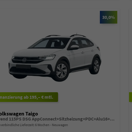
30,0%
ab 195,– € mtl.
olkswagen Taigo
Trend 115PS DSG AppConnect+Sitzheizung+PDC+Alu16+LED+DAB+FrontAssist
verbindliche Lieferzeit:
6 Wochen
Neuwagen