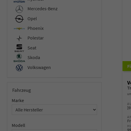
Mercedes-Benz
Opel
Phoenix
Polestar
Seat
Skoda
Volkswagen
V
Fahrzeug
un
Marke
A
[
A
Fr
Modell
H
9