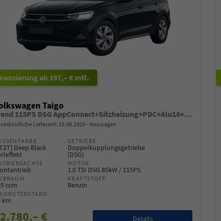
ab 197,– € mtl.
olkswagen Taigo
Trend 115PS DSG AppConnect+Sitzheizung+PDC+Alu16+LED+DAB+FrontAssist
verbindliche Lieferzeit:
15.08.2026
Neuwagen
USSENFARBE
GETRIEBE
T2T] Deep Black
Doppelkupplungsgetriebe
rleffekt
(DSG)
NTRIEBSACHSE
MOTOR
ontantrieb
1.0 TSI DSG 85kW / 115PS
UBRAUM
KRAFTSTOFF
99 ccm
Benzin
ILOMETERSTAND
0 km
2.780,– €
Details