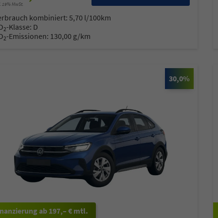
l. 19% MwSt.
erbrauch kombiniert:
5,70 l/100km
O
-Klasse:
D
2
O
-Emissionen:
130,00 g/km
2
30,0%
ab 197,– € mtl.