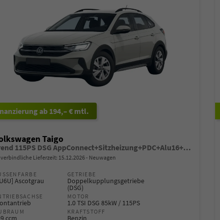
ab 194,– € mtl.
olkswagen Taigo
Trend 115PS DSG AppConnect+Sitzheizung+PDC+Alu16+LED+DAB+FrontAssist
verbindliche Lieferzeit:
15.12.2026
Neuwagen
USSENFARBE
GETRIEBE
6U6U] Ascotgrau
Doppelkupplungsgetriebe
(DSG)
NTRIEBSACHSE
MOTOR
ontantrieb
1.0 TSI DSG 85kW / 115PS
UBRAUM
KRAFTSTOFF
99 ccm
Benzin