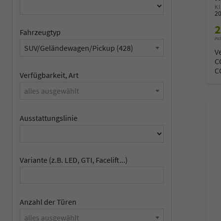
K
2
2
Fahrzeugtyp
inc
SUV/Geländewagen/Pickup (428)
V
C
C
Verfügbarkeit, Art
alles ausgewählt
Ausstattungslinie
Variante (z.B. LED, GTI, Facelift...)
Anzahl der Türen
alles ausgewählt