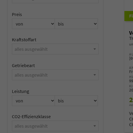
Preis
V
Kraftstoffart
un
alles ausgewählt
A
[
Getriebeart
A
Fr
alles ausgewählt
H
9
K
2
Leistung
2
inc
V
CO2-Effizienzklasse
C
C
alles ausgewählt