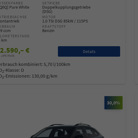
USSENFARBE
GETRIEBE
Q0Q] Pure White
Doppelkupplungsgetriebe
(DSG)
NTRIEBSACHSE
MOTOR
ontantrieb
1.0 TSI DSG 85kW / 115PS
UBRAUM
KRAFTSTOFF
99 ccm
Benzin
ILOMETERSTAND
0 km
2.590,– €
Details
l. 19% MwSt.
erbrauch kombiniert:
5,70 l/100km
O
-Klasse:
D
2
O
-Emissionen:
130,00 g/km
2
30,0%