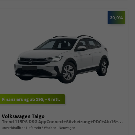
30,0%
ab 195,– € mtl.
Volkswagen Taigo
Trend 115PS DSG AppConnect+Sitzheizung+PDC+Alu16+LED+DAB+FrontAssist
unverbindliche Lieferzeit:
6 Wochen
Neuwagen