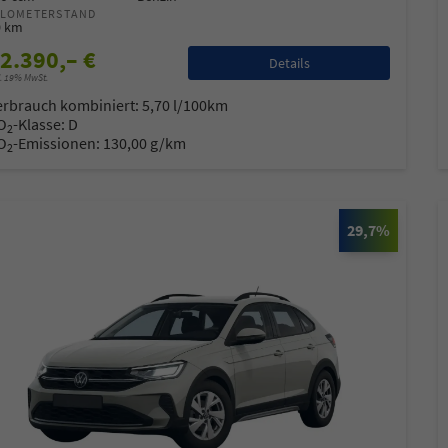
ILOMETERSTAND
0 km
2.390,– €
Details
l. 19% MwSt.
erbrauch kombiniert:
5,70 l/100km
O
-Klasse:
D
2
O
-Emissionen:
130,00 g/km
2
29,7%