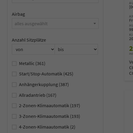
A
[0
Airbag
A
Fr
alles ausgewählt
H
9
K
2
Anzahl Sitzplätze
2
inc
V
Metallic
(361)
C
C
Start/Stop-Automatik
(425)
Anhängerkupplung
(387)
Allradantrieb
(167)
2-Zonen-Klimaautomatik
(197)
3-Zonen-Klimaautomatik
(193)
4-Zonen-Klimaautomatik
(2)