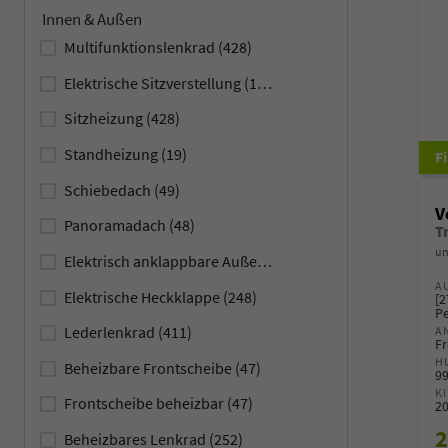
Innen & Außen
Multifunktionslenkrad
(428)
Elektrische Sitzverstellung
(108)
Sitzheizung
(428)
Standheizung
(19)
Schiebedach
(49)
V
Panoramadach
(48)
un
Elektrisch anklappbare Außenspiegel
(386)
A
Elektrische Heckklappe
(248)
[2
Pe
Lederlenkrad
(411)
A
Fr
H
Beheizbare Frontscheibe
(47)
9
K
Frontscheibe beheizbar
(47)
2
2
Beheizbares Lenkrad
(252)