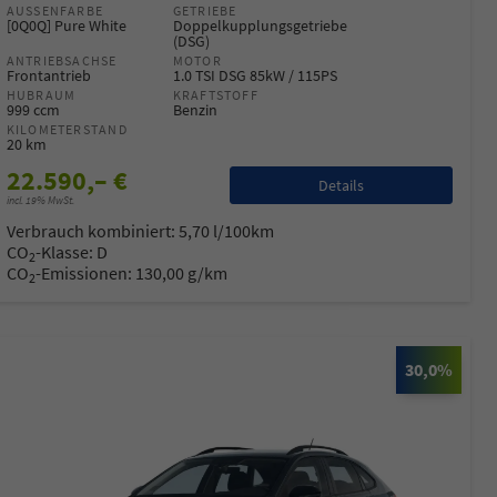
AUSSENFARBE
GETRIEBE
[0Q0Q] Pure White
Doppelkupplungsgetriebe
(DSG)
ANTRIEBSACHSE
MOTOR
Frontantrieb
1.0 TSI DSG 85kW / 115PS
HUBRAUM
KRAFTSTOFF
999 ccm
Benzin
KILOMETERSTAND
20 km
22.590,– €
Details
incl. 19% MwSt.
Verbrauch kombiniert:
5,70 l/100km
CO
-Klasse:
D
2
CO
-Emissionen:
130,00 g/km
2
30,0%