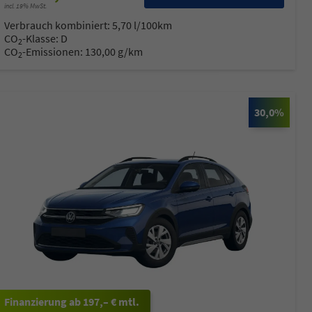
incl. 19% MwSt.
Verbrauch kombiniert:
5,70 l/100km
CO
-Klasse:
D
2
CO
-Emissionen:
130,00 g/km
2
30,0%
ab 197,– € mtl.