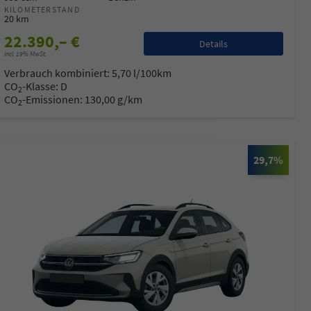
KILOMETERSTAND
20 km
22.390,– €
Details
incl. 19% MwSt.
Verbrauch kombiniert:
5,70 l/100km
CO
-Klasse:
D
2
CO
-Emissionen:
130,00 g/km
2
29,7%