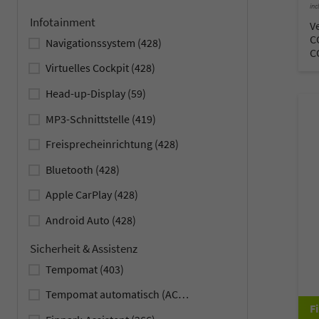
inc
Infotainment
V
C
Navigationssystem
(428)
C
Virtuelles Cockpit
(428)
Head-up-Display
(59)
MP3-Schnittstelle
(419)
Freisprecheinrichtung
(428)
Bluetooth
(428)
Apple CarPlay
(428)
Android Auto
(428)
Sicherheit & Assistenz
Tempomat
(403)
Tempomat automatisch (ACC)
(353)