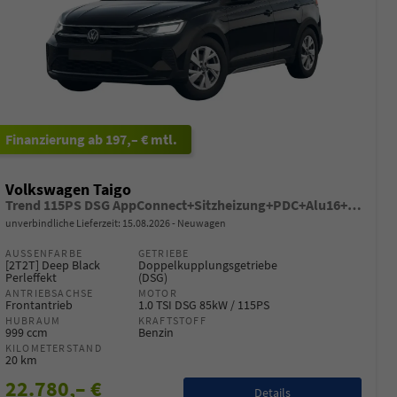
ab 197,– € mtl.
Volkswagen Taigo
Trend 115PS DSG AppConnect+Sitzheizung+PDC+Alu16+LED+DAB+FrontAssist
unverbindliche Lieferzeit:
15.08.2026
Neuwagen
AUSSENFARBE
GETRIEBE
[2T2T] Deep Black
Doppelkupplungsgetriebe
Perleffekt
(DSG)
ANTRIEBSACHSE
MOTOR
Frontantrieb
1.0 TSI DSG 85kW / 115PS
HUBRAUM
KRAFTSTOFF
999 ccm
Benzin
KILOMETERSTAND
20 km
22.780,– €
Details