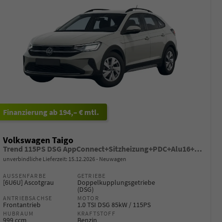
ab 194,– € mtl.
Volkswagen Taigo
Trend 115PS DSG AppConnect+Sitzheizung+PDC+Alu16+LED+DAB+FrontAssist
unverbindliche Lieferzeit:
15.12.2026
Neuwagen
AUSSENFARBE
GETRIEBE
[6U6U] Ascotgrau
Doppelkupplungsgetriebe
(DSG)
ANTRIEBSACHSE
MOTOR
Frontantrieb
1.0 TSI DSG 85kW / 115PS
HUBRAUM
KRAFTSTOFF
999 ccm
Benzin