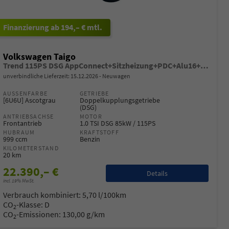
ab 194,– € mtl.
Volkswagen Taigo
Trend 115PS DSG AppConnect+Sitzheizung+PDC+Alu16+LED+DAB+FrontAssist
unverbindliche Lieferzeit:
15.12.2026
Neuwagen
AUSSENFARBE
GETRIEBE
[6U6U] Ascotgrau
Doppelkupplungsgetriebe
(DSG)
ANTRIEBSACHSE
MOTOR
Frontantrieb
1.0 TSI DSG 85kW / 115PS
HUBRAUM
KRAFTSTOFF
999 ccm
Benzin
KILOMETERSTAND
20 km
22.390,– €
Details
incl. 19% MwSt.
Verbrauch kombiniert:
5,70 l/100km
CO
-Klasse:
D
2
CO
-Emissionen:
130,00 g/km
2