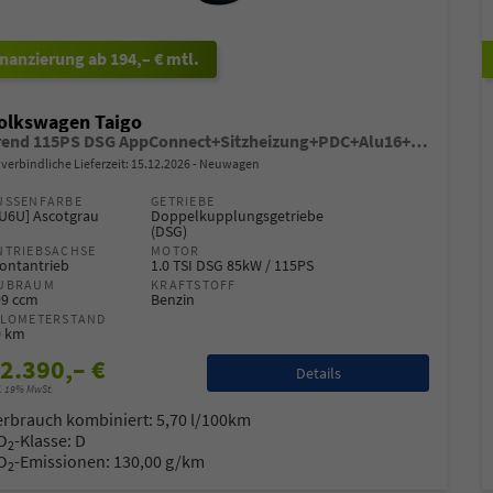
ab 194,– € mtl.
olkswagen Taigo
Trend 115PS DSG AppConnect+Sitzheizung+PDC+Alu16+LED+DAB+FrontAssist
verbindliche Lieferzeit:
15.12.2026
Neuwagen
USSENFARBE
GETRIEBE
6U6U] Ascotgrau
Doppelkupplungsgetriebe
(DSG)
NTRIEBSACHSE
MOTOR
ontantrieb
1.0 TSI DSG 85kW / 115PS
UBRAUM
KRAFTSTOFF
99 ccm
Benzin
ILOMETERSTAND
0 km
2.390,– €
Details
l. 19% MwSt.
erbrauch kombiniert:
5,70 l/100km
O
-Klasse:
D
2
O
-Emissionen:
130,00 g/km
2