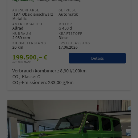
AUSSENFARBE
GETRIEBE
[197] Obsidianschwarz
Automatik
Metallic
ANTRIEBSACHSE
MOTOR
Allrad
G 450 d
HUBRAUM
KRAFTSTOFF
2.989 ccm
Diesel
KILOMETERSTAND
ERSTZULASSUNG
20 km
17.06.2026
199.500,– €
Details
incl. 19% MwSt.
Verbrauch kombiniert:
8,90 l/100km
CO
-Klasse:
G
2
CO
-Emissionen:
233,00 g/km
2