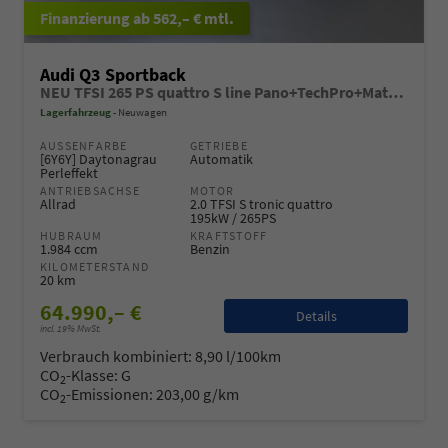
ab 562,– € mtl.
Audi Q3 Sportback
NEU TFSI 265 PS quattro S line Pano+TechPro+Matrix+AHK+HUD+Alu20+KlimaPlus+DCC+SONOS
Lagerfahrzeug
Neuwagen
AUSSENFARBE
GETRIEBE
[6Y6Y] Daytonagrau
Automatik
Perleffekt
ANTRIEBSACHSE
MOTOR
Allrad
2.0 TFSI S tronic quattro
195kW / 265PS
HUBRAUM
KRAFTSTOFF
1.984 ccm
Benzin
KILOMETERSTAND
20 km
64.990,– €
Details
incl. 19% MwSt.
Verbrauch kombiniert:
8,90 l/100km
CO
-Klasse:
G
2
CO
-Emissionen:
203,00 g/km
2