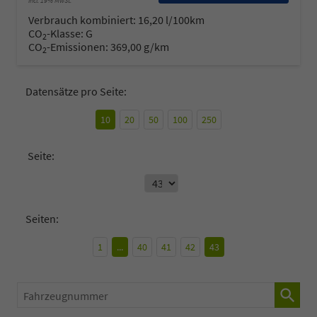
incl. 19% MwSt.
Verbrauch kombiniert:
16,20 l/100km
CO
-Klasse:
G
2
CO
-Emissionen:
369,00 g/km
2
Datensätze pro Seite:
10
20
50
100
250
Seite:
Seiten:
1
...
40
41
42
43
Fahrzeugnummer