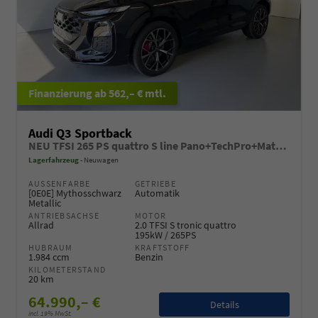
ab 562,– € mtl.
Audi Q3 Sportback
NEU TFSI 265 PS quattro S line Pano+TechPro+Matrix+AHK+HUD+Alu20+KlimaPlus+DCC+SONOS
Lagerfahrzeug
Neuwagen
AUSSENFARBE
GETRIEBE
[0E0E] Mythosschwarz
Automatik
Metallic
ANTRIEBSACHSE
MOTOR
Allrad
2.0 TFSI S tronic quattro
195kW / 265PS
HUBRAUM
KRAFTSTOFF
1.984 ccm
Benzin
KILOMETERSTAND
20 km
64.990,– €
Details
incl. 19% MwSt.