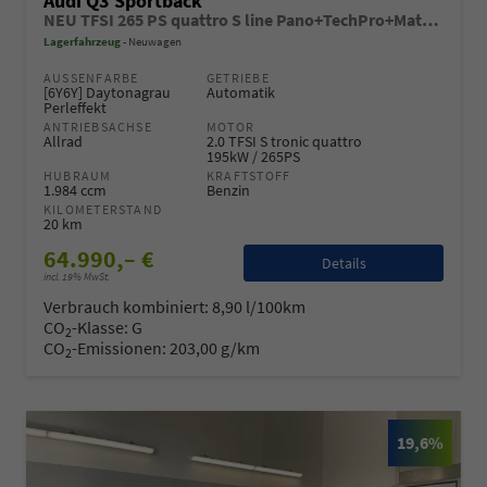
Audi Q3 Sportback
NEU TFSI 265 PS quattro S line Pano+TechPro+Matrix+AHK+HUD+Alu20+KlimaPlus+DCC+SONOS
Lagerfahrzeug
Neuwagen
AUSSENFARBE
GETRIEBE
[6Y6Y] Daytonagrau
Automatik
Perleffekt
ANTRIEBSACHSE
MOTOR
Allrad
2.0 TFSI S tronic quattro
195kW / 265PS
HUBRAUM
KRAFTSTOFF
1.984 ccm
Benzin
KILOMETERSTAND
20 km
64.990,– €
Details
incl. 19% MwSt.
Verbrauch kombiniert:
8,90 l/100km
CO
-Klasse:
G
2
CO
-Emissionen:
203,00 g/km
2
19,6%