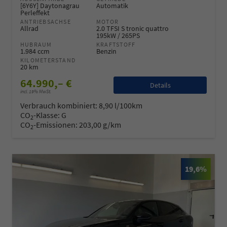
[6Y6Y] Daytonagrau
Automatik
Perleffekt
ANTRIEBSACHSE
MOTOR
Allrad
2.0 TFSI S tronic quattro
195kW / 265PS
HUBRAUM
KRAFTSTOFF
1.984 ccm
Benzin
KILOMETERSTAND
20 km
64.990,– €
Details
incl. 19% MwSt.
Verbrauch kombiniert:
8,90 l/100km
CO
-Klasse:
G
2
CO
-Emissionen:
203,00 g/km
2
19,6%