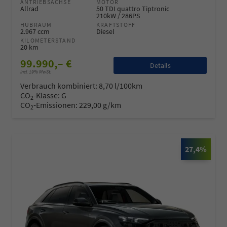
ANTRIEBSACHSE
MOTOR
Allrad
50 TDI quattro Tiptronic
210kW / 286PS
HUBRAUM
KRAFTSTOFF
2.967 ccm
Diesel
KILOMETERSTAND
20 km
99.990,– €
Details
incl. 19% MwSt.
Verbrauch kombiniert:
8,70 l/100km
CO
-Klasse:
G
2
CO
-Emissionen:
229,00 g/km
2
27,4%