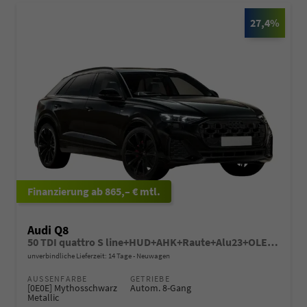
27,4%
ab 865,– € mtl.
Audi Q8
50 TDI quattro S line+HUD+AHK+Raute+Alu23+OLED+Pano+Massage+Standheiz+Black+GV5
unverbindliche Lieferzeit:
14 Tage
Neuwagen
AUSSENFARBE
GETRIEBE
[0E0E] Mythosschwarz
Autom. 8-Gang
Metallic