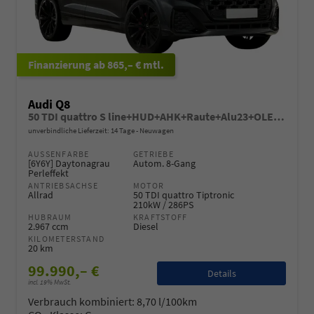
ab 865,– € mtl.
Audi Q8
50 TDI quattro S line+HUD+AHK+Raute+Alu23+OLED+Pano+Massage+Standheiz+Black+GV5
unverbindliche Lieferzeit:
14 Tage
Neuwagen
AUSSENFARBE
GETRIEBE
[6Y6Y] Daytonagrau
Autom. 8-Gang
Perleffekt
ANTRIEBSACHSE
MOTOR
Allrad
50 TDI quattro Tiptronic
210kW / 286PS
HUBRAUM
KRAFTSTOFF
2.967 ccm
Diesel
KILOMETERSTAND
20 km
99.990,– €
Details
incl. 19% MwSt.
Verbrauch kombiniert:
8,70 l/100km