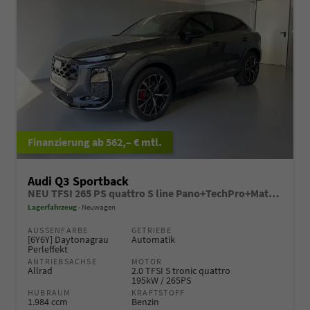
ab 562,– € mtl.
Audi Q3 Sportback
NEU TFSI 265 PS quattro S line Pano+TechPro+Matrix+AHK+HUD+Alu20+KlimaPlus+DCC+SONOS
Lagerfahrzeug
Neuwagen
AUSSENFARBE
GETRIEBE
[6Y6Y] Daytonagrau
Automatik
Perleffekt
ANTRIEBSACHSE
MOTOR
Allrad
2.0 TFSI S tronic quattro
195kW / 265PS
HUBRAUM
KRAFTSTOFF
1.984 ccm
Benzin