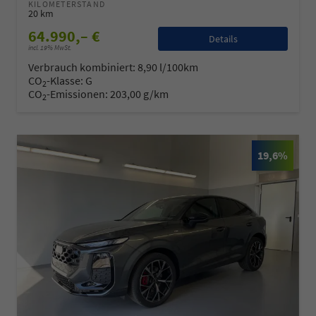
KILOMETERSTAND
20 km
64.990,– €
Details
incl. 19% MwSt.
Verbrauch kombiniert:
8,90 l/100km
CO
-Klasse:
G
2
CO
-Emissionen:
203,00 g/km
2
19,6%