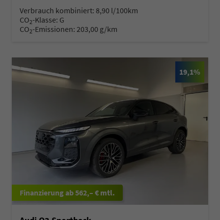
Verbrauch kombiniert:
8,90 l/100km
CO
-Klasse:
G
2
CO
-Emissionen:
203,00 g/km
2
19,1%
ab 562,– € mtl.