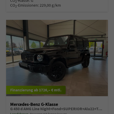
CO
-Klasse:
G
2
CO
-Emissionen:
229,00 g/km
2
ab 1726,– € mtl.
Mercedes-Benz G-Klasse
G 450 d AMG Line Night+Fond+SUPERIOR+Alu22+Technik+Standheizung+AHK+VOLL
Lagerfahrzeug
Neuwagen mit Tageszulassung