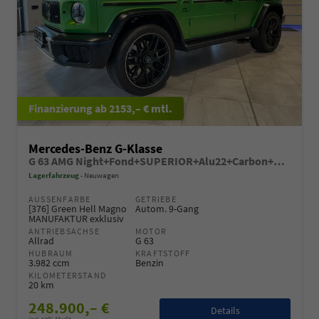
ab 2153,– € mtl.
Mercedes-Benz G-Klasse
G 63 AMG Night+Fond+SUPERIOR+Alu22+Carbon+Standheiz+Performance+AHK+VOLL
Lagerfahrzeug
Neuwagen
AUSSENFARBE
GETRIEBE
[376] Green Hell Magno
Autom. 9-Gang
MANUFAKTUR exklusiv
ANTRIEBSACHSE
MOTOR
Allrad
G 63
HUBRAUM
KRAFTSTOFF
3.982 ccm
Benzin
KILOMETERSTAND
20 km
248.900,– €
Details