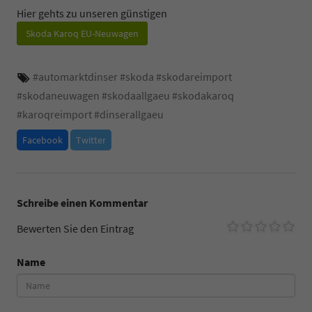
Hier gehts zu unseren günstigen
Skoda Karoq EU-Neuwagen
#
automarktdinser
#
skoda
#
skodareimport
#
skodaneuwagen
#
skodaallgaeu
#
skodakaroq
#
karoqreimport
#
dinserallgaeu
Facebook
Twitter
Schreibe einen Kommentar
Bewerten Sie den Eintrag
Name