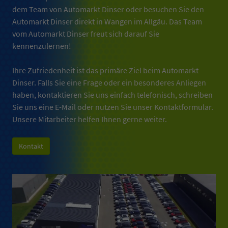
dem Team von Automarkt Dinser oder besuchen Sie den
Automarkt Dinser direkt in
Wangen im Allgäu
.
Das Team
vom Automarkt Dinser freut sich darauf Sie
kennenzulernen!
Ihre Zufriedenheit ist das
primäre Ziel beim Automarkt
Dinser
.
Falls Sie eine Frage oder ein besonderes Anliegen
haben, kontaktieren Sie uns einfach telefonisch, schreiben
Sie uns eine E-Mail oder nutzen Sie unser Kontaktformular.
Unsere Mitarbeiter helfen Ihnen gerne weiter.
Kontakt