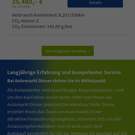
25.480,– €
Details
incl. 19% MwSt.
Verbrauch kombiniert:
6,20 l/100km
CO
-Klasse:
E
2
CO
-Emissionen:
141,00 g/km
2
Alle Angebote ansehen »
Langjährige Erfahrung und kompetenter Service
Bei Automarkt Dinser stehen Sie im Mittelpunkt
Als k
ompetenter
und zuverlässiger
Ansprechpartne
r rund
um den Kauf eines neuen Autos steht man Ihnen bei
Automarkt Dinser jederzeit beratend zur Seite.
Gerne
erstellet
Ihnen das Team von Automarkt Dinser
attraktive
Finanzierung
s
angebote
,
kümmert sich um alle
Zulassungsformalitäten
und ist
auch nach dem
Autokauf
persönlich für Sie da
. Nehmen Sie Kontakt auf mit