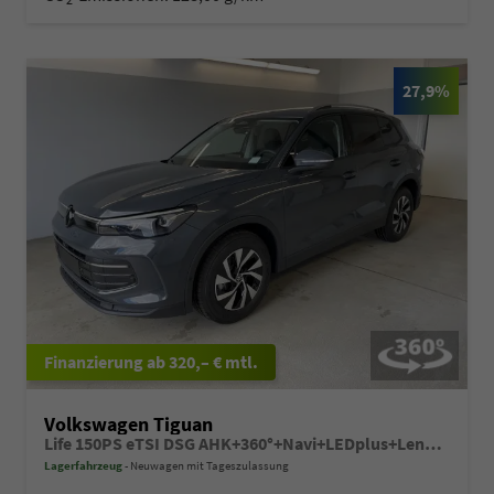
27,9%
ab 320,– € mtl.
Volkswagen Tiguan
Life 150PS eTSI DSG AHK+360°+Navi+LEDplus+Lenkradheiz+IQ.Drive+ACC+eHeck
Lagerfahrzeug
Neuwagen mit Tageszulassung