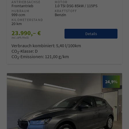
ANTRIEBSACHSE
MOTOR
Frontantrieb
1.0 TSI DSG 85kW / 115PS
HUBRAUM
KRAFTSTOFF
999 ccm
Benzin
KILOMETERSTAND
20 km
23.990,– €
Details
incl. 19% MwSt.
Verbrauch kombiniert:
5,40 l/100km
CO
-Klasse:
D
2
CO
-Emissionen:
121,00 g/km
2
24,9%