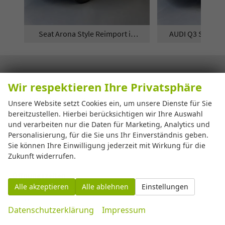
Seat Arona Style Reimport in
AUDI Q3 Sportba
Zweifarblackierung mit 5 Jahren
jetzt auf
Garantie - jetzt auf Lager!
Automarkt Dinser GmbH
Wir respektieren Ihre Privatsphäre
Franz-Walchner-Str. 8
Unsere Website setzt Cookies ein, um unsere Dienste für Sie
88239
Wangen im Allgäu
bereitzustellen. Hierbei berücksichtigen wir Ihre Auswahl
Telefon:
+49-7522-77114-0
und verarbeiten nur die Daten für Marketing, Analytics und
Telefax:
+49-7522-77114-69
Personalisierung, für die Sie uns Ihr Einverständnis geben.
Sie können Ihre Einwilligung jederzeit mit Wirkung für die
E-Mail:
info@automarkt-dinser.de
Zukunft widerrufen.
Öffnungszeiten
Alle akzeptieren
Alle ablehnen
Einstellungen
Montag bis Freitag 08:00-18:00 Uhr
Um Wartezeiten zu vermeiden, ist eine vorherige
Terminvereinbarung erwünscht.
Datenschutzerklärung
Impressum