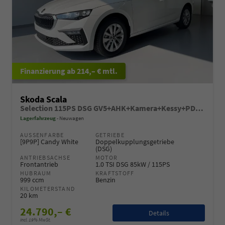
ab 214,– € mtl.
Skoda Scala
Selection 115PS DSG GV5+AHK+Kamera+Kessy+PDC+Sitzheiz+Alu16+Climatronic
Lagerfahrzeug
Neuwagen
AUSSENFARBE
GETRIEBE
[9P9P] Candy White
Doppelkupplungsgetriebe
(DSG)
ANTRIEBSACHSE
MOTOR
Frontantrieb
1.0 TSI DSG 85kW / 115PS
HUBRAUM
KRAFTSTOFF
999 ccm
Benzin
KILOMETERSTAND
20 km
24.790,– €
Details
incl. 19% MwSt.