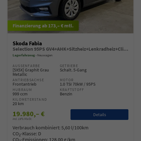
ab 173,– € mtl.
Skoda Fabia
Selection 95PS GV4+AHK+Sitzheiz+Lenkradheiz+Climatronic+Tempomat+PDC
Lagerfahrzeug
Neuwagen
AUSSENFARBE
GETRIEBE
[5X5X] Graphit Grau
Schalt. 5-Gang
Metallic
ANTRIEBSACHSE
MOTOR
Frontantrieb
1.0 TSI 70kW / 95PS
HUBRAUM
KRAFTSTOFF
999 ccm
Benzin
KILOMETERSTAND
20 km
19.980,– €
Details
incl. 19% MwSt.
Verbrauch kombiniert:
5,60 l/100km
CO
-Klasse:
D
2
CO
-Emissionen:
128,00 g/km
2