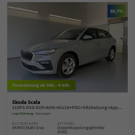
30,7%
ab 208,– € mtl.
Skoda Scala
115PS DSG GV5+AHK+Alu16+PDC+Sitzheizung+App-Connect
Lagerfahrzeug
Neuwagen
AUSSENFARBE
GETRIEBE
[M3M3] Stahl Grau
Doppelkupplungsgetriebe
(DSG)