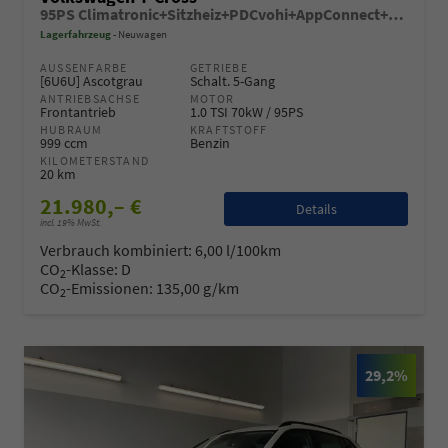
95PS Climatronic+Sitzheiz+PDCvohi+AppConnect+Side+TravelAssist+ACC
Lagerfahrzeug
Neuwagen
AUSSENFARBE
GETRIEBE
[6U6U] Ascotgrau
Schalt. 5-Gang
ANTRIEBSACHSE
MOTOR
Frontantrieb
1.0 TSI 70kW / 95PS
HUBRAUM
KRAFTSTOFF
999 ccm
Benzin
KILOMETERSTAND
20 km
21.980,– €
Details
incl. 19% MwSt.
Verbrauch kombiniert:
6,00 l/100km
CO
-Klasse:
D
2
CO
-Emissionen:
135,00 g/km
2
29,2%