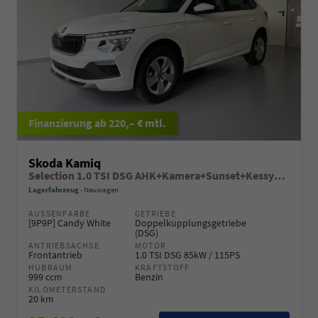
ab 220,– € mtl.
Skoda Kamiq
Selection 1.0 TSI DSG AHK+Kamera+Sunset+Kessy+AppConnect+Sitzheiz+Alu16+GV5
Lagerfahrzeug
Neuwagen
AUSSENFARBE
GETRIEBE
[9P9P] Candy White
Doppelkupplungsgetriebe
(DSG)
ANTRIEBSACHSE
MOTOR
Frontantrieb
1.0 TSI DSG 85kW / 115PS
HUBRAUM
KRAFTSTOFF
999 ccm
Benzin
KILOMETERSTAND
20 km