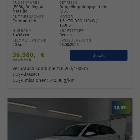
AUSSENFARBE
GETRIEBE
[B0B0] Delfingrau
Doppelkupplungsgetriebe
Metallic
(DSG)
ANTRIEBSACHSE
MOTOR
Frontantrieb
1.5 eTSI DSG 110kW /
150PS
HUBRAUM
KRAFTSTOFF
1.498 ccm
Benzin
KILOMETERSTAND
ERSTZULASSUNG
20 km
28.08.2025
36.980,– €
Details
incl. 19% MwSt.
Verbrauch kombiniert:
6,20 l/100km
CO
-Klasse:
E
2
CO
-Emissionen:
140,00 g/km
2
29,5%