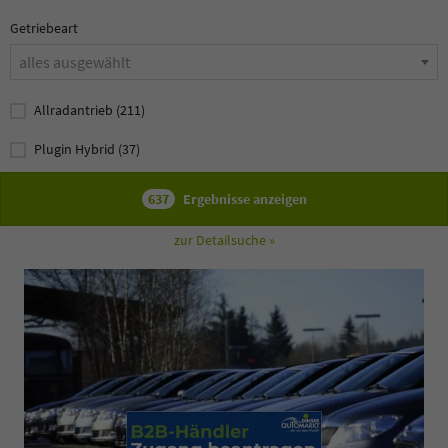
Getriebeart
alles ausgewählt
Allradantrieb
(211)
Plugin Hybrid
(37)
637
Ergebnisse anzeigen
zur Detailsuche »