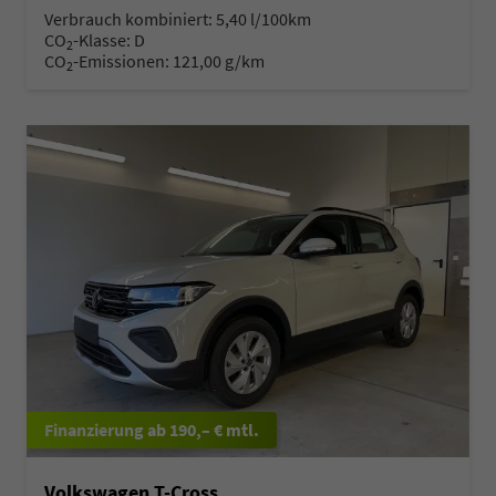
Verbrauch kombiniert:
5,40 l/100km
CO
-Klasse:
D
2
CO
-Emissionen:
121,00 g/km
2
ab 190,– € mtl.
Volkswagen T-Cross