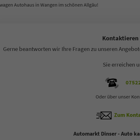
ager B2C / B2B
Sales Manager B2C / B2B
wagen Autohaus in Wangen im schönen Allgäu!
ilverkäufer
Automobilverkäufer
 77 11 4 - 22
+49 7522 77 11 4 - 11
Kontaktieren 
-Mail
E-Mail
Gerne beantworten wir Ihre Fragen zu unseren Angebote
Sie erreichen u
07522
Oder über unser Kon
Zum Konta
Automarkt Dinser - Auto ka