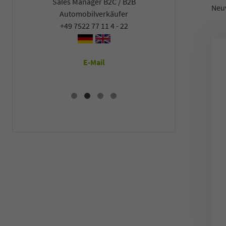
Sales Manager B2C / B2B
Sales Man
Neu
Automobilverkäufer
Automob
+49 7522 77 11 4 - 22
+49 7522
E-Mail
E