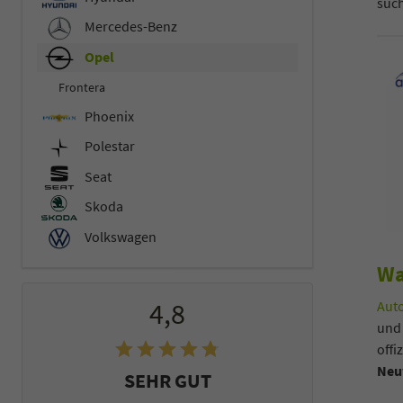
such
Mercedes-Benz
Opel
Frontera
Phoenix
Polestar
Seat
Skoda
Volkswagen
Wa
4,8
Auto
und
offi
Neu
SEHR GUT