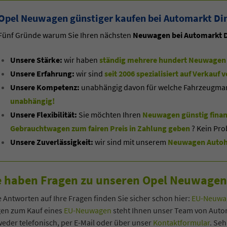
Opel Neuwagen günstiger kaufen bei Automarkt Di
Fünf Gründe warum Sie Ihren nächsten
Neuwagen bei Automarkt D
Unsere Stärke:
wir haben
ständig mehrere hundert Neuwagen 
Unsere Erfahrung:
wir sind
seit 2006 spezialisiert auf Verkau
Unsere Kompetenz:
unabhängig davon für welche Fahrzeugmarke
unabhängig!
Unsere Flexibilität:
Sie möchten Ihren
Neuwagen günstig finan
Gebrauchtwagen zum fairen Preis in Zahlung geben
? Kein Pro
Unsere Zuverlässigkeit:
wir sind mit unserem
Neuwagen Autoha
e haben Fragen zu unseren Opel Neuwage
co Heck
Oliver Zerbe
e Antworten auf Ihre Fragen finden Sie sicher schon hier:
EU-Neuwag
gen zum Kauf eines
EU-Neuwagen
steht Ihnen unser Team von Autom
eder telefonisch, per E-Mail oder über unser
Kontaktformular
. Se