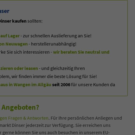
nser
inser kaufen
sollten:
auf Lager
- zur schnellen Auslieferung an Sie!
f von Neuwagen
- herstellerunabhängig!
 Sie sich interessieren -
wir beraten Sie neutral und
zieren oder leasen
- und gleichzeitig Ihren
blem, wir finden immer die beste Lösung für Sie!
us in Wangen im Allgäu
seit 2006
für unsere Kunden da
n Angeboten?
en Fragen & Antworten
. Für Ihre persönlichen Anliegen und
arkt Dinser jederzeit zur Verfügung. Sie erreichen uns
hr gerne können Sie uns auch besuchen in unserem EU-