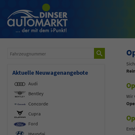
Op
Fahrzeugnummer
Sich
Rei
Aktuelle Neuwagenangebote
Audi
Op
Bentley
Wir 
Ope
Concorde
Cupra
Op
Ford
Entd
Hyundai