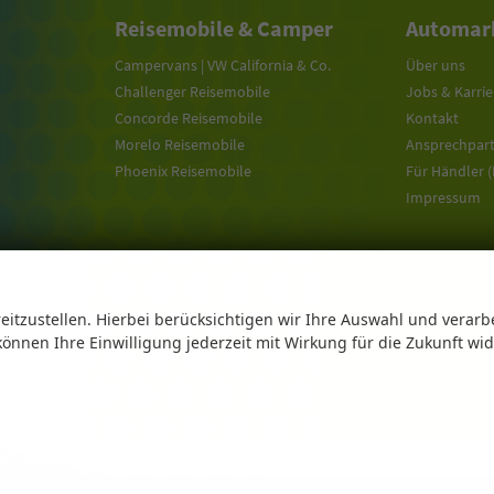
Reisemobile & Camper
Automark
Campervans | VW California & Co.
Über uns
Challenger Reisemobile
Jobs & Karrie
Concorde Reisemobile
Kontakt
Morelo Reisemobile
Ansprechpar
Phoenix Reisemobile
Für Händler 
Impressum
eitzustellen. Hierbei berücksichtigen wir Ihre Auswahl und verarb
 können Ihre Einwilligung jederzeit mit Wirkung für die Zukunft wi
n CO
-Emissionen und gegebenenfalls zum Stromverbrauch neuer PKW können dem 'Leitfaden über den 
2
 bei der 'Deutschen Automobil Treuhand GmbH' unentgeltlich erhältlich ist unter www.dat.de.
9-7522-77114-0