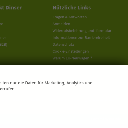
t Dinser
Nützliche Links
Fragen & Antworten
re
Anmelden
Widerrufsbelehrung und -formular
tner
Informationen zur Barrierefreiheit
(B2B)
Datenschutz
Cookie-Einstellungen
Warum EU-Neuwagen ?
eiten nur die Daten für Marketing, Analytics und
derrufen.
offiziellen Kraftstoffverbrauch, die offiziellen spezifischen CO
-Emissionen und den
2
Powered by Autrado