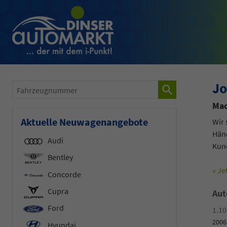
Jo
Fahrzeugnummer
Mac
Aktuelle Neuwagenangebote
Wir 
Händ
Audi
Kun
Bentley
» Je
Concorde
Cupra
Aut
Ford
1.10
2006
Hyundai