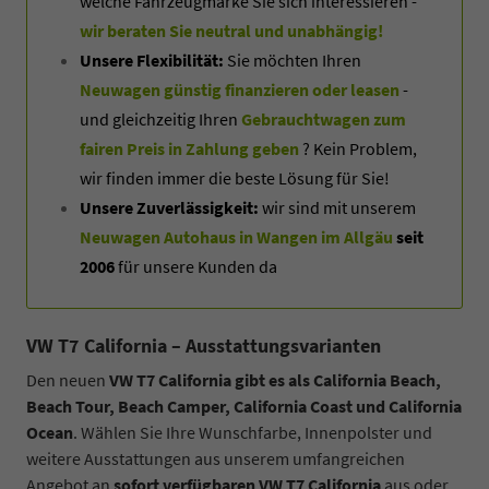
welche Fahrzeugmarke Sie sich interessieren -
wir beraten Sie neutral und unabhängig!
Unsere Flexibilität:
Sie möchten Ihren
Neuwagen günstig finanzieren oder leasen
-
und gleichzeitig Ihren
Gebrauchtwagen zum
fairen Preis in Zahlung geben
? Kein Problem,
wir finden immer die beste Lösung für Sie!
Unsere Zuverlässigkeit:
wir sind mit unserem
Neuwagen Autohaus in Wangen im Allgäu
seit
2006
für unsere Kunden da
VW T7 California – Ausstattungsvarianten
Den neuen
VW T7 California gibt es als California Beach,
Beach Tour, Beach Camper, California Coast und California
Ocean
. Wählen Sie Ihre Wunschfarbe, Innenpolster und
weitere Ausstattungen aus unserem umfangreichen
Angebot an
sofort verfügbaren VW T7 California
aus oder