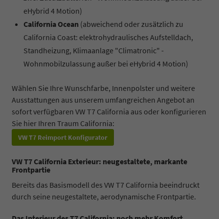
eHybrid 4 Motion)
California Ocean
(abweichend oder zusätzlich zu
California Coast: elektrohydraulisches Aufstelldach,
Standheizung, Klimaanlage "Climatronic" -
Wohnmobilzulassung außer bei eHybrid 4 Motion)
Wählen Sie Ihre Wunschfarbe, Innenpolster und weitere
Ausstattungen aus unserem umfangreichen Angebot an
sofort verfügbaren VW T7 California aus oder konfigurieren
Sie hier Ihren Traum California:
VW T7 Reimport Konfigurator
VW T7 California Exterieur: neugestaltete, markante
Frontpartie
Bereits das Basismodell des VW T7 California beeindruckt
durch seine neugestaltete, aerodynamische Frontpartie.
Das Interieur des T7 California: noch mehr Komfort