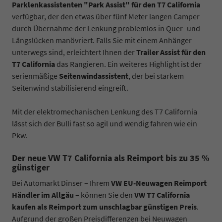
Parklenkassistenten "Park Assist" für den T7 California
verfügbar, der den etwas über fünf Meter langen Camper
durch Übernahme der Lenkung problemlos in Quer- und
Längslücken manövriert. Falls Sie mit einem Anhänger
unterwegs sind, erleichtert Ihnen der
Trailer Assist für den
T7 California
das Rangieren. Ein weiteres Highlight ist der
serienmäßige
Seitenwindassistent
, der bei starkem
Seitenwind stabilisierend eingreift.
Mit der elektromechanischen Lenkung des T7 California
lässt sich der Bulli fast so agil und wendig fahren wie ein
Pkw.
Der neue VW T7 California als Reimport bis zu 35 %
günstiger
Bei Automarkt Dinser – Ihrem
VW EU-Neuwagen Reimport
Händler im Allgäu
– können Sie den
VW T7 California
kaufen als Reimport zum unschlagbar günstigen Preis
.
Aufgrund der großen Preisdifferenzen bei Neuwagen