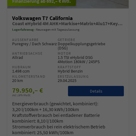
ab 692,– € mtl.
Volkswagen T7 California
Coast eHybrid 4M AHK+Markise+Matrix+Alu17+Keyless+Sitzheiz+Navi
Lagerfahrzeug
Neuwagen mit Tageszulassung
AUSSENFARBE
GETRIEBE
Puregrey / Dach Schwarz
Doppelkupplungsgetriebe
(DSG)
ANTRIEBSACHSE
MOTOR
Allrad
1.5 TSI eHybrid DSG
4Motion 180kW / 245PS
HUBRAUM
KRAFTSTOFF
1.498 ccm
Hybrid Benzin
KILOMETERSTAND
ERSTZULASSUNG
20 km
29.04.2025
79.950,– €
Details
incl. 19% MwSt.
Energieverbrauch (gewichtet, kombiniert):
3,20 l/100km + 16,30 kWh/100km
Kraftstoffverbrauch bei entladener Batterie
kombiniert:
8,10 l/100km
Stromverbrauch bei rein elektrischem Betrieb
kombiniert:
25,50 kWh/100km