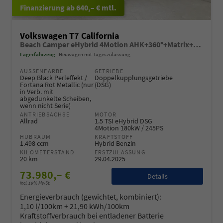
ab 640,– € mtl.
Volkswagen T7 California
Beach Camper eHybrid 4Motion AHK+360°+Matrix+Navi+Alu17+GJR+Sitzheiz+Keyless
Lagerfahrzeug
Neuwagen mit Tageszulassung
AUSSENFARBE
GETRIEBE
Deep Black Perleffekt /
Doppelkupplungsgetriebe
Fortana Rot Metallic (nur
(DSG)
in Verb. mit
abgedunkelte Scheiben,
wenn nicht Serie)
ANTRIEBSACHSE
MOTOR
Allrad
1.5 TSI eHybrid DSG
4Motion 180kW / 245PS
HUBRAUM
KRAFTSTOFF
1.498 ccm
Hybrid Benzin
KILOMETERSTAND
ERSTZULASSUNG
20 km
29.04.2025
73.980,– €
Details
incl. 19% MwSt.
Energieverbrauch (gewichtet, kombiniert):
1,10 l/100km + 21,90 kWh/100km
Kraftstoffverbrauch bei entladener Batterie