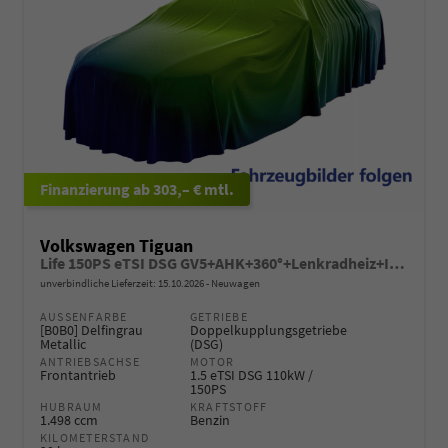
ab 303,– € mtl.
Volkswagen Tiguan
Life 150PS eTSI DSG GV5+AHK+360°+Lenkradheiz+IQ.Drive+ACC+App+eHeck+LED
unverbindliche Lieferzeit:
15.10.2026
Neuwagen
AUSSENFARBE
GETRIEBE
[B0B0] Delfingrau
Doppelkupplungsgetriebe
Metallic
(DSG)
ANTRIEBSACHSE
MOTOR
Frontantrieb
1.5 eTSI DSG 110kW /
150PS
HUBRAUM
KRAFTSTOFF
1.498 ccm
Benzin
KILOMETERSTAND