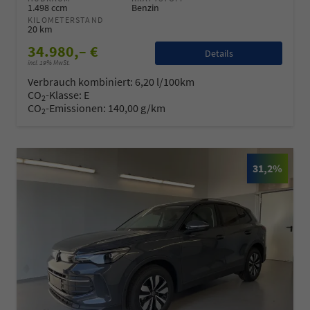
1.498 ccm
Benzin
KILOMETERSTAND
20 km
34.980,– €
Details
incl. 19% MwSt.
Verbrauch kombiniert:
6,20 l/100km
CO
-Klasse:
E
2
CO
-Emissionen:
140,00 g/km
2
31,2%