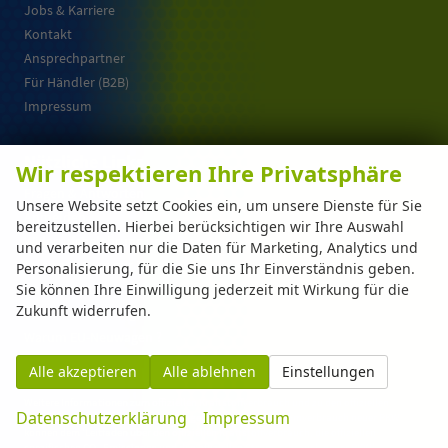
Jobs & Karriere
Kontakt
Ansprechpartner
Für Händler (B2B)
Impressum
Nützliche Links
Wir respektieren Ihre Privatsphäre
Fragen & Antworten
Unsere Website setzt Cookies ein, um unsere Dienste für Sie
Anmelden
bereitzustellen. Hierbei berücksichtigen wir Ihre Auswahl
Widerrufsbelehrung und -formular
und verarbeiten nur die Daten für Marketing, Analytics und
Informationen zur Barrierefreiheit
Personalisierung, für die Sie uns Ihr Einverständnis geben.
Sie können Ihre Einwilligung jederzeit mit Wirkung für die
Datenschutz
Zukunft widerrufen.
Cookie-Einstellungen
Warum EU-Neuwagen ?
Alle akzeptieren
Alle ablehnen
Einstellungen
Weitere Informationen zum offiziellen Kraftstoffverbrauch und zu den offiziellen
Datenschutzerklärung
Impressum
spezifischen CO
-Emissionen und gegebenenfalls zum Stromverbrauch neuer PKW
2
können dem 'Leitfaden über den offiziellen Kraftstoffverbrauch, die offiziellen
spezifischen CO
-Emissionen und den offiziellen Stromverbrauch neuer PKW'