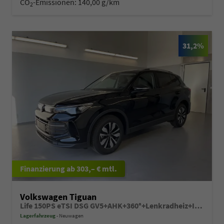
CO
-Emissionen:
140,00 g/km
2
31,2%
ab 303,– € mtl.
Volkswagen Tiguan
Life 150PS eTSI DSG GV5+AHK+360°+Lenkradheiz+IQ.Drive+ACC+App+eHeck+LED
Lagerfahrzeug
Neuwagen