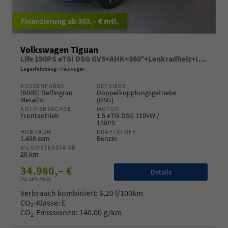
ab 303,– € mtl.
Volkswagen Tiguan
Life 150PS eTSI DSG GV5+AHK+360°+Lenkradheiz+IQ.Drive+ACC+App+eHeck+LED
Lagerfahrzeug
Neuwagen
AUSSENFARBE
GETRIEBE
[B0B0] Delfingrau
Doppelkupplungsgetriebe
Metallic
(DSG)
ANTRIEBSACHSE
MOTOR
Frontantrieb
1.5 eTSI DSG 110kW /
150PS
HUBRAUM
KRAFTSTOFF
1.498 ccm
Benzin
KILOMETERSTAND
20 km
34.980,– €
Details
incl. 19% MwSt.
Verbrauch kombiniert:
6,20 l/100km
CO
-Klasse:
E
2
CO
-Emissionen:
140,00 g/km
2