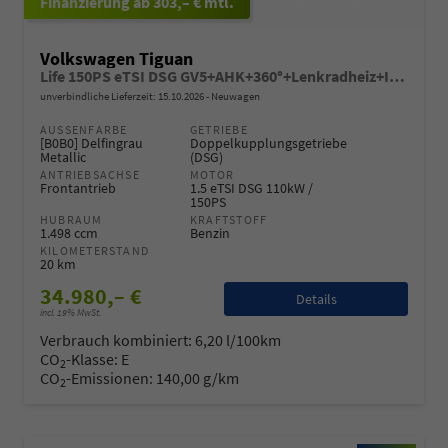
ab 303,– € mtl.
Volkswagen Tiguan
Life 150PS eTSI DSG GV5+AHK+360°+Lenkradheiz+IQ.Drive+ACC+App+eHeck+LED
unverbindliche Lieferzeit:
15.10.2026
Neuwagen
AUSSENFARBE
GETRIEBE
[B0B0] Delfingrau
Doppelkupplungsgetriebe
Metallic
(DSG)
ANTRIEBSACHSE
MOTOR
Frontantrieb
1.5 eTSI DSG 110kW /
150PS
HUBRAUM
KRAFTSTOFF
1.498 ccm
Benzin
KILOMETERSTAND
20 km
34.980,– €
Details
incl. 19% MwSt.
Verbrauch kombiniert:
6,20 l/100km
CO
-Klasse:
E
2
CO
-Emissionen:
140,00 g/km
2