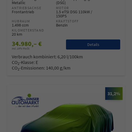
Metallic
(DSG)
ANTRIEBSACHSE
MOTOR
Frontantrieb
1.5 eTSI DSG 110kW /
150PS
HUBRAUM
KRAFTSTOFF
1.498 ccm
Benzin
KILOMETERSTAND
20 km
34.980,– €
Details
incl. 19% MwSt.
Verbrauch kombiniert:
6,20 l/100km
CO
-Klasse:
E
2
CO
-Emissionen:
140,00 g/km
2
31,2%