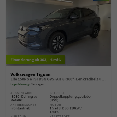
ab 303,– € mtl.
Volkswagen Tiguan
Life 150PS eTSI DSG GV5+AHK+360°+Lenkradheiz+IQ.Drive+ACC+App+eHeck+LED
Lagerfahrzeug
Neuwagen
AUSSENFARBE
GETRIEBE
[B0B0] Delfingrau
Doppelkupplungsgetriebe
Metallic
(DSG)
ANTRIEBSACHSE
MOTOR
Frontantrieb
1.5 eTSI DSG 110kW /
150PS
HUBRAUM
KRAFTSTOFF