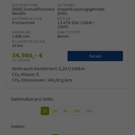
AUSSENFARBE
GETRIEBE
[0E0E] Grenadillschwarz
Doppelkupplungsgetriebe
Metallic
(DSG)
ANTRIEBSACHSE
MOTOR
Frontantrieb
1.5 eTSI DSG 110kW /
150PS
HUBRAUM
KRAFTSTOFF
1.498 ccm
Benzin
KILOMETERSTAND
20 km
34.980,– €
Details
incl. 19% MwSt.
Verbrauch kombiniert:
6,20 l/100km
CO
-Klasse:
E
2
CO
-Emissionen:
140,00 g/km
2
Datensätze pro Seite:
10
20
50
100
250
Seiten: