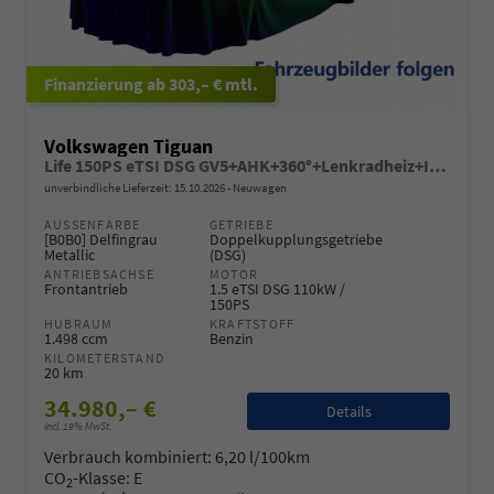
ab 303,– € mtl.
Volkswagen Tiguan
Life 150PS eTSI DSG GV5+AHK+360°+Lenkradheiz+IQ.Drive+ACC+App+eHeck+LED
unverbindliche Lieferzeit:
15.10.2026
Neuwagen
AUSSENFARBE
GETRIEBE
[B0B0] Delfingrau
Doppelkupplungsgetriebe
Metallic
(DSG)
ANTRIEBSACHSE
MOTOR
Frontantrieb
1.5 eTSI DSG 110kW /
150PS
HUBRAUM
KRAFTSTOFF
1.498 ccm
Benzin
KILOMETERSTAND
20 km
34.980,– €
Details
incl. 19% MwSt.
Verbrauch kombiniert:
6,20 l/100km
CO
-Klasse:
E
2