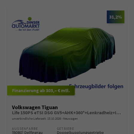
31,2%
ab 303,– € mtl.
Volkswagen Tiguan
Life 150PS eTSI DSG GV5+AHK+360°+Lenkradheiz+IQ.Drive+ACC+App+eHeck+LED
unverbindliche Lieferzeit:
15.10.2026
Neuwagen
AUSSENFARBE
GETRIEBE
[B0B0] Delfingrau
Doppelkupplungsgetriebe