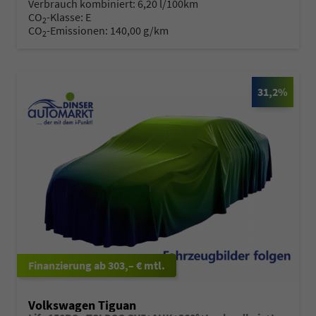
Verbrauch kombiniert:
6,20 l/100km
CO
-Klasse:
E
2
CO
-Emissionen:
140,00 g/km
2
31,2%
ab 303,– € mtl.
Volkswagen Tiguan