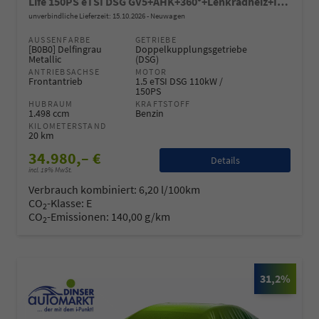
Life 150PS eTSI DSG GV5+AHK+360°+Lenkradheiz+IQ.Drive+ACC+App+eHeck+LED
unverbindliche Lieferzeit:
15.10.2026
Neuwagen
AUSSENFARBE
GETRIEBE
[B0B0] Delfingrau
Doppelkupplungsgetriebe
Metallic
(DSG)
ANTRIEBSACHSE
MOTOR
Frontantrieb
1.5 eTSI DSG 110kW /
150PS
HUBRAUM
KRAFTSTOFF
1.498 ccm
Benzin
KILOMETERSTAND
20 km
34.980,– €
Details
incl. 19% MwSt.
Verbrauch kombiniert:
6,20 l/100km
CO
-Klasse:
E
2
CO
-Emissionen:
140,00 g/km
2
31,2%