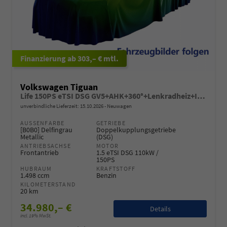
ab 303,– € mtl.
Volkswagen Tiguan
Life 150PS eTSI DSG GV5+AHK+360°+Lenkradheiz+IQ.Drive+ACC+App+eHeck+LED
unverbindliche Lieferzeit:
15.10.2026
Neuwagen
AUSSENFARBE
GETRIEBE
[B0B0] Delfingrau
Doppelkupplungsgetriebe
Metallic
(DSG)
ANTRIEBSACHSE
MOTOR
Frontantrieb
1.5 eTSI DSG 110kW /
150PS
HUBRAUM
KRAFTSTOFF
1.498 ccm
Benzin
KILOMETERSTAND
20 km
34.980,– €
Details
incl. 19% MwSt.