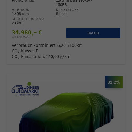
Frontantrieb
1.5 eTSI DSG 110kW /
150PS
HUBRAUM
KRAFTSTOFF
1.498 ccm
Benzin
KILOMETERSTAND
20 km
34.980,– €
Details
incl. 19% MwSt.
Verbrauch kombiniert:
6,20 l/100km
CO
-Klasse:
E
2
CO
-Emissionen:
140,00 g/km
2
31,2%