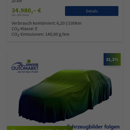
20 km
34.980,– €
Details
incl. 19% MwSt.
Verbrauch kombiniert:
6,20 l/100km
CO
-Klasse:
E
2
CO
-Emissionen:
140,00 g/km
2
31,2%