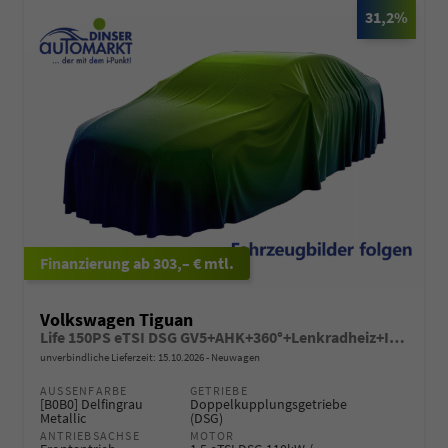
31,2%
ab 303,– € mtl.
Volkswagen Tiguan
Life 150PS eTSI DSG GV5+AHK+360°+Lenkradheiz+IQ.Drive+ACC+App+eHeck+LED
unverbindliche Lieferzeit:
15.10.2026
Neuwagen
AUSSENFARBE
GETRIEBE
[B0B0] Delfingrau
Doppelkupplungsgetriebe
Metallic
(DSG)
ANTRIEBSACHSE
MOTOR