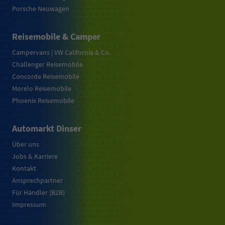
Porsche Neuwagen
Reisemobile & Camper
Campervans | VW California & Co.
Challenger Reisemobile
Concorde Reisemobile
Morelo Reisemobile
Phoenix Reisemobile
Automarkt Dinser
Über uns
Jobs & Karriere
Kontakt
Ansprechpartner
Für Händler (B2B)
Impressum