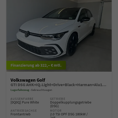
ab 322,– € mtl.
Volkswagen Golf
GTI DSG AHK+IQ.Light+Drive+Black+Harman+Alu19+HUD+Navi+Pano+Keyless
Lagerfahrzeug
Gebrauchtwagen
AUSSENFARBE
GETRIEBE
[0Q0Q] Pure White
Doppelkupplungsgetriebe
(DSG)
ANTRIEBSACHSE
MOTOR
Frontantrieb
2.0 TSI OPF DSG 180kW /
245