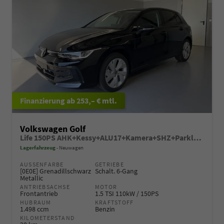
ab 253,– € mtl.
Volkswagen Golf
Life 150PS AHK+Kessy+ALU17+Kamera+SHZ+Parklenk+Alarm
Lagerfahrzeug
Neuwagen
AUSSENFARBE
GETRIEBE
[0E0E] Grenadillschwarz
Schalt. 6-Gang
Metallic
ANTRIEBSACHSE
MOTOR
Frontantrieb
1.5 TSI 110kW / 150PS
HUBRAUM
KRAFTSTOFF
1.498 ccm
Benzin
KILOMETERSTAND