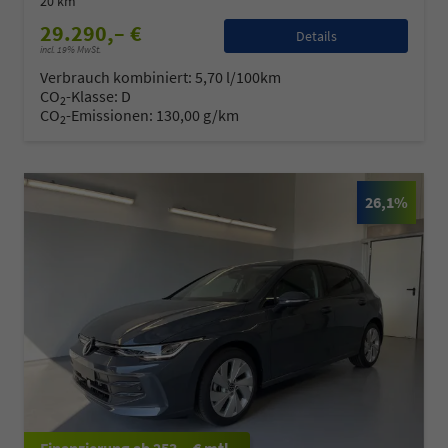
20 km
29.290,– €
Details
incl. 19% MwSt.
Verbrauch kombiniert:
5,70 l/100km
CO
-Klasse:
D
2
CO
-Emissionen:
130,00 g/km
2
26,1%
ab 253,– € mtl.