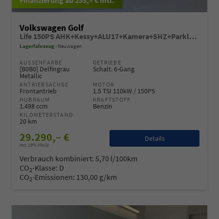
Volkswagen Golf
Life 150PS AHK+Kessy+ALU17+Kamera+SHZ+Parklenk+Alarm
Lagerfahrzeug
Neuwagen
AUSSENFARBE
GETRIEBE
[B0B0] Delfingrau
Schalt. 6-Gang
Metallic
ANTRIEBSACHSE
MOTOR
Frontantrieb
1.5 TSI 110kW / 150PS
HUBRAUM
KRAFTSTOFF
1.498 ccm
Benzin
KILOMETERSTAND
20 km
29.290,– €
Details
incl. 19% MwSt.
Verbrauch kombiniert:
5,70 l/100km
CO
-Klasse:
D
2
CO
-Emissionen:
130,00 g/km
2