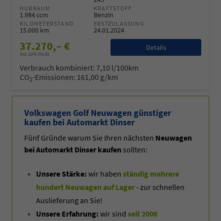
HUBRAUM
KRAFTSTOFF
1.984 ccm
Benzin
KILOMETERSTAND
ERSTZULASSUNG
15.000 km
24.01.2024
37.270,– €
Details
incl. 19% MwSt.
Verbrauch kombiniert:
7,10 l/100km
CO
-Emissionen:
161,00 g/km
2
Volkswagen Golf Neuwagen günstiger
kaufen bei Automarkt Dinser
Fünf Gründe warum Sie Ihren nächsten
Neuwagen
bei Automarkt Dinser kaufen
sollten:
Unsere Stärke:
wir haben
ständig mehrere
hundert Neuwagen auf Lager
- zur schnellen
Auslieferung an Sie!
Unsere Erfahrung:
wir sind
seit 2006