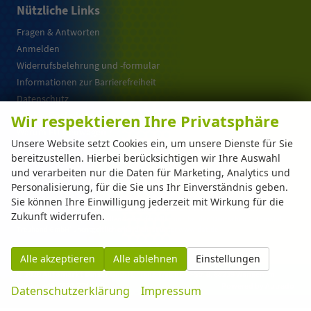
Nützliche Links
Fragen & Antworten
Anmelden
Widerrufsbelehrung und -formular
Informationen zur Barrierefreiheit
Datenschutz
Cookie-Einstellungen
Wir respektieren Ihre Privatsphäre
Warum EU-Neuwagen ?
Unsere Website setzt Cookies ein, um unsere Dienste für Sie
bereitzustellen. Hierbei berücksichtigen wir Ihre Auswahl
und verarbeiten nur die Daten für Marketing, Analytics und
Weitere Informationen zum offiziellen Kraftstoffverbrauch und zu den offiziellen
Personalisierung, für die Sie uns Ihr Einverständnis geben.
spezifischen CO
-Emissionen und gegebenenfalls zum Stromverbrauch neuer PKW
2
können dem 'Leitfaden über den offiziellen Kraftstoffverbrauch, die offiziellen
Sie können Ihre Einwilligung jederzeit mit Wirkung für die
spezifischen CO
-Emissionen und den offiziellen Stromverbrauch neuer PKW'
2
Zukunft widerrufen.
entnommen werden, der an allen Verkaufsstellen und bei der 'Deutschen Automobil
Treuhand GmbH' unentgeltlich erhältlich ist unter www.dat.de.
Alle akzeptieren
Alle ablehnen
Einstellungen
© 2026
Automarkt Dinser GmbH
,
Franz-Walchner-Str. 8
,
88239
Wangen im
Allgäu,
+49-7522-77114-0
Powered by Autrado
Datenschutzerklärung
Impressum