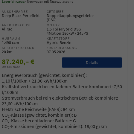
Lagerfahrzeug
Neuwagen mit Tageszulassung
AUSSENFARBE
GETRIEBE
Deep Black Perleffekt
Doppelkupplungsgetriebe
(DSG)
ANTRIEBSACHSE
MOTOR
Allrad
1.5 TSi eHybrid DSG
4Motion 180kW / 245PS
HUBRAUM
KRAFTSTOFF
1.498 ccm
Hybrid Benzin
KILOMETERSTAND
ERSTZULASSUNG
20 km
07.05.2026
87.240,– €
Details
incl. 19% MwSt.
Energieverbrauch (gewichtet, kombiniert):
1,10 l/100km + 21,90 kWh/100km
Kraftstoffverbrauch bei entladener Batterie kombiniert:
7,50
l/100km
Stromverbrauch bei rein elektrischem Betrieb kombiniert:
23,60 kWh/100km
Elektrische Reichweite (EAER):
84 km
CO
-Klasse (gewichtet, kombiniert):
B
2
CO
-Klasse bei entladener Batterie:
G
2
CO
-Emissionen (gewichtet, kombiniert):
18,00 g/km
2