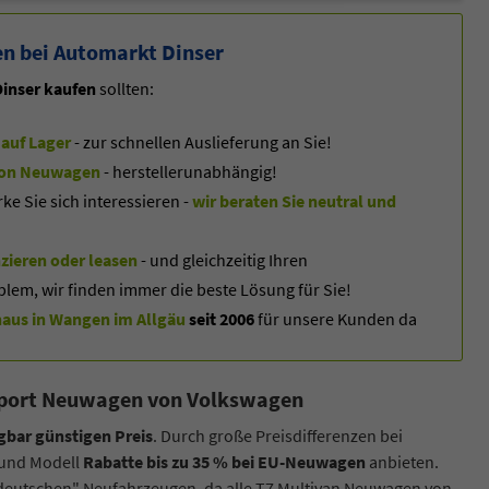
n bei Automarkt Dinser
inser kaufen
sollten:
auf Lager
- zur schnellen Auslieferung an Sie!
f von Neuwagen
- herstellerunabhängig!
 Sie sich interessieren -
wir beraten Sie neutral und
zieren oder leasen
- und gleichzeitig Ihren
blem, wir finden immer die beste Lösung für Sie!
us in Wangen im Allgäu
seit 2006
für unsere Kunden da
eimport Neuwagen von Volkswagen
gbar günstigen Preis
. Durch große Preisdifferenzen bei
 und Modell
Rabatte bis zu 35 % bei EU-Neuwagen
anbieten.
 "deutschen" Neufahrzeugen, da alle T7 Multivan Neuwagen von