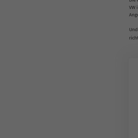
VW i
Ang
Und 
rich