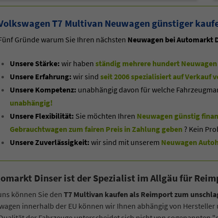
Volkswagen T7 Multivan Neuwagen günstiger kaufe
-Mail
E-Mail
Fünf Gründe warum Sie Ihren nächsten
Neuwagen bei Automarkt D
Unsere Stärke:
wir haben
ständig mehrere hundert Neuwagen 
Unsere Erfahrung:
wir sind
seit 2006 spezialisiert auf Verkau
Unsere Kompetenz:
unabhängig davon für welche Fahrzeugmarke
unabhängig!
Unsere Flexibilität:
Sie möchten Ihren
Neuwagen günstig finan
Gebrauchtwagen zum fairen Preis in Zahlung geben
? Kein Pro
Unsere Zuverlässigkeit:
wir sind mit unserem
Neuwagen Autoha
omarkt Dinser ist der Spezialist im Allgäu für R
 uns können Sie den
T7 Multivan kaufen als Reimport zum unschla
agen innerhalb der EU können wir Ihnen abhängig von Hersteller
Qualität der Fahrzeuge unterscheidet sich nicht von sogenannten