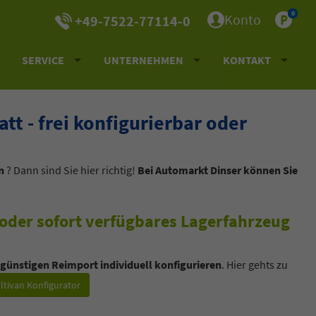
0
Konto
+49-7522-77114-0
SERVICE
UNTERNEHMEN
KONTAKT
t - frei konfigurierbar oder
n
? Dann sind Sie hier richtig!
Bei Automarkt Dinser können Sie
oder sofort verfügbares Lagerfahrzeug
 günstigen Reimport individuell konfigurieren
. Hier gehts zu
ltivan Konfigurator