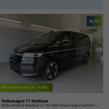
18,7%
ab 755,– € mtl.
Volkswagen T7 Multivan
Style eHybrid 4Motion LÜ 7Si+360°+Pano+ergoComfort+Leder+Navi+HuD+DCC