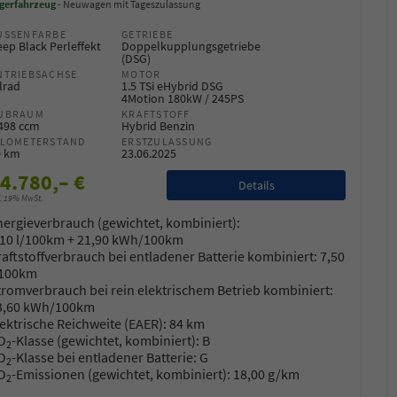
gerfahrzeug
Neuwagen mit Tageszulassung
USSENFARBE
GETRIEBE
ep Black Perleffekt
Doppelkupplungsgetriebe
(DSG)
NTRIEBSACHSE
MOTOR
lrad
1.5 TSi eHybrid DSG
4Motion 180kW / 245PS
UBRAUM
KRAFTSTOFF
.498 ccm
Hybrid Benzin
ILOMETERSTAND
ERSTZULASSUNG
0 km
23.06.2025
4.780,– €
Details
l. 19% MwSt.
nergieverbrauch (gewichtet, kombiniert):
,10 l/100km + 21,90 kWh/100km
raftstoffverbrauch bei entladener Batterie kombiniert:
7,50
/100km
tromverbrauch bei rein elektrischem Betrieb kombiniert:
co Heck
Oliver Zerbe
3,60 kWh/100km
lektrische Reichweite (EAER):
84 km
O
-Klasse (gewichtet, kombiniert):
B
2
ager B2C / B2B
Sales Manager B2C / B2B
O
-Klasse bei entladener Batterie:
G
2
O
-Emissionen (gewichtet, kombiniert):
18,00 g/km
ilverkäufer
Automobilverkäufer
2
 77 11 4 - 22
+49 7522 77 11 4 - 11