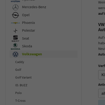
Wenn
Mercedes-Benz
werd
auf 
Opel
Phoenix
VW 
Au
Polestar
Auf 
Seat
habe
Skoda
Neuf
Volkswagen
Aut
Caddy
Verf
Golf
Golf Variant
Ant
ID. BUZZ
Polo
T-Cross