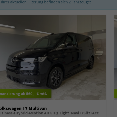
n Ihrer aktuellen Filterung befinden sich
2
Fahrzeuge:
ab 560,– € mtl.
olkswagen T7 Multivan
usiness eHybrid 4Motion AHK+IQ.Light+Navi+7Sitz+ACC