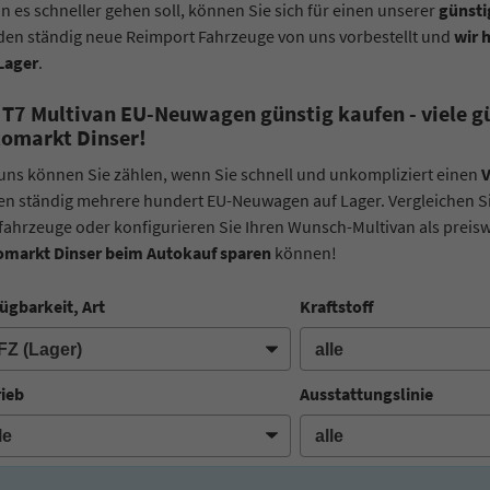
 es schneller gehen soll, können Sie sich für einen unserer
günsti
en ständig neue Reimport Fahrzeuge von uns vorbestellt und
wir 
Lager
.
T7 Multivan EU-Neuwagen günstig kaufen - viele gü
tomarkt Dinser!
uns können Sie zählen, wenn Sie schnell und unkompliziert einen
V
n ständig mehrere hundert EU-Neuwagen auf Lager. Vergleichen Sie
ahrzeuge oder konfigurieren Sie Ihren Wunsch-Multivan als preisw
omarkt Dinser beim Autokauf sparen
können!
ügbarkeit, Art
Kraftstoff
rieb
Ausstattungslinie