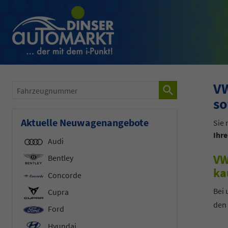
VW
Fahrzeugnummer
so
Aktuelle Neuwagenangebote
Sie
Ihr
Audi
VW
Bentley
ka
Concorde
Bei
Cupra
den 
Ford
Hyundai