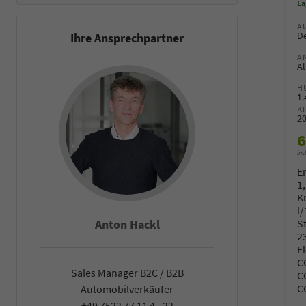
La
A
De
Ihre Ansprechpartner
A
Al
H
1
K
2
6
inc
E
1
K
l
S
Anton Hackl
Fal
2
E
C
Sales Manager B2C / B2B
Sales Man
C
C
Automobilverkäufer
Automob
+49 7522 77 11 4 - 22
+49 7522