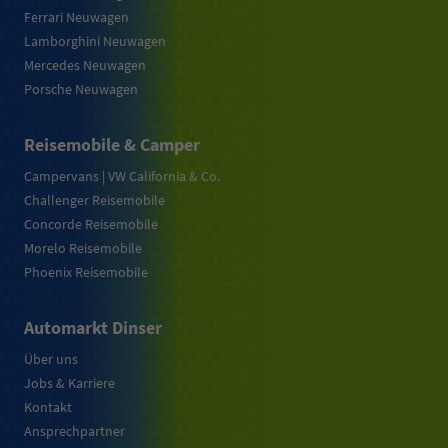
Ferrari Neuwagen
Lamborghini Neuwagen
Mercedes Neuwagen
Porsche Neuwagen
Reisemobile & Camper
Campervans | VW California & Co.
Challenger Reisemobile
Concorde Reisemobile
Morelo Reisemobile
Phoenix Reisemobile
Automarkt Dinser
Über uns
Jobs & Karriere
Kontakt
Ansprechpartner