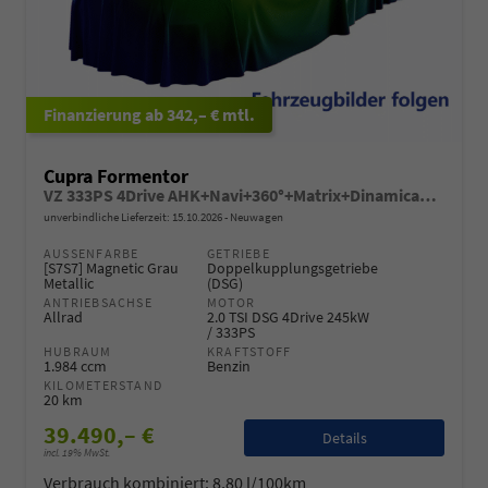
ab 342,– € mtl.
Cupra Formentor
VZ 333PS 4Drive AHK+Navi+360°+Matrix+Dinamica+GV5+Parklenk+Alarm+Keyless
unverbindliche Lieferzeit:
15.10.2026
Neuwagen
AUSSENFARBE
GETRIEBE
[S7S7] Magnetic Grau
Doppelkupplungsgetriebe
Metallic
(DSG)
ANTRIEBSACHSE
MOTOR
Allrad
2.0 TSI DSG 4Drive 245kW
/ 333PS
HUBRAUM
KRAFTSTOFF
1.984 ccm
Benzin
KILOMETERSTAND
20 km
39.490,– €
Details
incl. 19% MwSt.
Verbrauch kombiniert:
8,80 l/100km