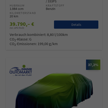
/ 333PS
HUBRAUM
KRAFTSTOFF
1.984 ccm
Benzin
KILOMETERSTAND
20 km
39.790,– €
Details
incl. 19% MwSt.
Verbrauch kombiniert:
8,80 l/100km
CO
-Klasse:
G
2
CO
-Emissionen:
199,00 g/km
2
37,2%