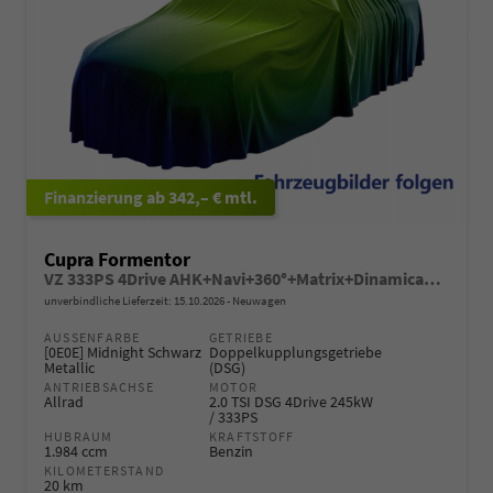
ab 342,– € mtl.
Cupra Formentor
VZ 333PS 4Drive AHK+Navi+360°+Matrix+Dinamica+GV5+Parklenk+Alarm+Keyless
unverbindliche Lieferzeit:
15.10.2026
Neuwagen
AUSSENFARBE
GETRIEBE
[0E0E] Midnight Schwarz
Doppelkupplungsgetriebe
Metallic
(DSG)
ANTRIEBSACHSE
MOTOR
Allrad
2.0 TSI DSG 4Drive 245kW
/ 333PS
HUBRAUM
KRAFTSTOFF
1.984 ccm
Benzin
KILOMETERSTAND
20 km