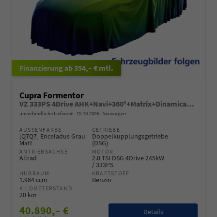
ab 354,– € mtl.
Cupra Formentor
VZ 333PS 4Drive AHK+Navi+360°+Matrix+Dinamica+GV5+Parklenk+Alarm+Keyless
unverbindliche Lieferzeit:
15.10.2026
Neuwagen
AUSSENFARBE
GETRIEBE
[Q7Q7] Enceladus Grau
Doppelkupplungsgetriebe
Matt
(DSG)
ANTRIEBSACHSE
MOTOR
Allrad
2.0 TSI DSG 4Drive 245kW
/ 333PS
HUBRAUM
KRAFTSTOFF
1.984 ccm
Benzin
KILOMETERSTAND
20 km
40.890,– €
Details