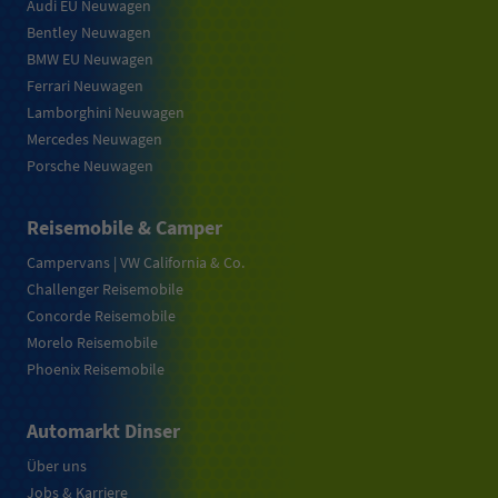
Audi EU Neuwagen
Bentley Neuwagen
BMW EU Neuwagen
Ferrari Neuwagen
Lamborghini Neuwagen
Mercedes Neuwagen
Porsche Neuwagen
Reisemobile & Camper
Campervans | VW California & Co.
Challenger Reisemobile
Concorde Reisemobile
Morelo Reisemobile
Phoenix Reisemobile
Automarkt Dinser
Über uns
Jobs & Karriere