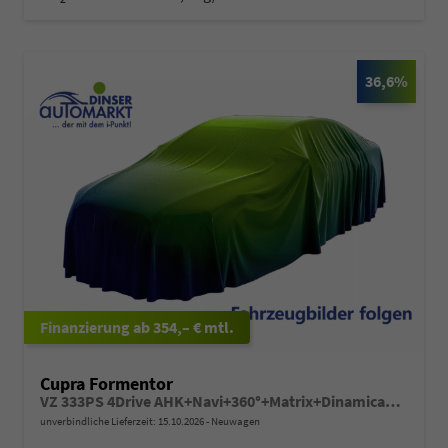
36,6%
ab 354,– € mtl.
Cupra Formentor
VZ 333PS 4Drive AHK+Navi+360°+Matrix+Dinamica+GV5+Parklenk+Alarm+Keyless
unverbindliche Lieferzeit:
15.10.2026
Neuwagen