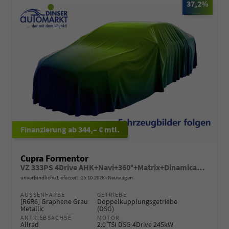
37,2%
ab 344,– € mtl.
Cupra Formentor
VZ 333PS 4Drive AHK+Navi+360°+Matrix+Dinamica+GV5+Parklenk+Alarm+Keyless
unverbindliche Lieferzeit:
15.10.2026
Neuwagen
AUSSENFARBE
GETRIEBE
[R6R6] Graphene Grau
Doppelkupplungsgetriebe
Metallic
(DSG)
ANTRIEBSACHSE
MOTOR
Allrad
2.0 TSI DSG 4Drive 245kW