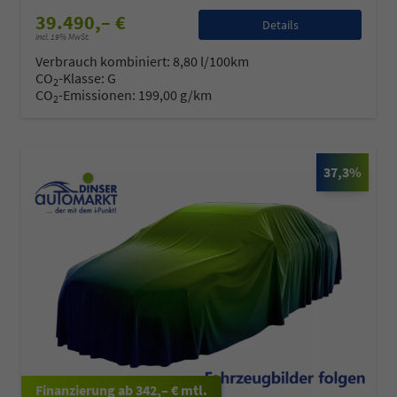
39.490,– €
Details
incl. 19% MwSt.
Verbrauch kombiniert:
8,80 l/100km
CO
-Klasse:
G
2
CO
-Emissionen:
199,00 g/km
2
37,3%
ab 342,– € mtl.