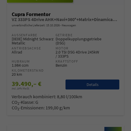
Cupra Formentor
VZ 333PS 4Drive AHK+Navi+360°+Matrix+Dinamica+GV5+Parklenk+Alarm+Keyless
unverbindliche Lieferzeit:
15.10.2026
Neuwagen
AUSSENFARBE
GETRIEBE
[0E0E] Midnight Schwarz
Doppelkupplungsgetriebe
Metallic
(DSG)
ANTRIEBSACHSE
MOTOR
Allrad
2.0 TSI DSG 4Drive 245kW
/ 333PS
HUBRAUM
KRAFTSTOFF
1.984 ccm
Benzin
KILOMETERSTAND
20 km
39.490,– €
Details
incl. 19% MwSt.
Verbrauch kombiniert:
8,80 l/100km
CO
-Klasse:
G
2
CO
-Emissionen:
199,00 g/km
2