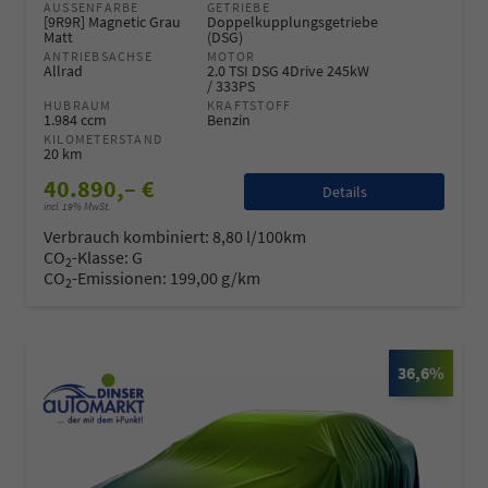
AUSSENFARBE
GETRIEBE
[9R9R] Magnetic Grau
Doppelkupplungsgetriebe
Matt
(DSG)
ANTRIEBSACHSE
MOTOR
Allrad
2.0 TSI DSG 4Drive 245kW
/ 333PS
HUBRAUM
KRAFTSTOFF
1.984 ccm
Benzin
KILOMETERSTAND
20 km
40.890,– €
Details
incl. 19% MwSt.
Verbrauch kombiniert:
8,80 l/100km
CO
-Klasse:
G
2
CO
-Emissionen:
199,00 g/km
2
36,6%