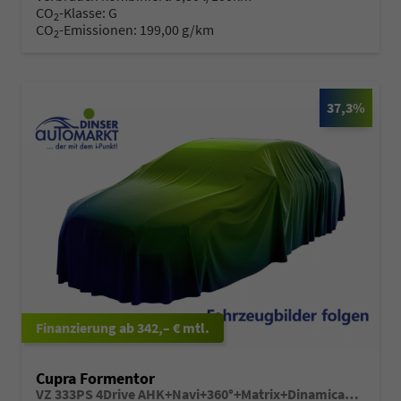
CO
-Klasse:
G
2
CO
-Emissionen:
199,00 g/km
2
37,3%
ab 342,– € mtl.
Cupra Formentor
VZ 333PS 4Drive AHK+Navi+360°+Matrix+Dinamica+GV5+Parklenk+Alarm+Keyless