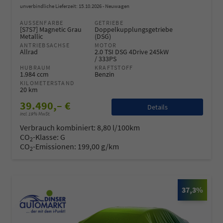
unverbindliche Lieferzeit:
15.10.2026
Neuwagen
AUSSENFARBE
GETRIEBE
[S7S7] Magnetic Grau
Doppelkupplungsgetriebe
Metallic
(DSG)
ANTRIEBSACHSE
MOTOR
Allrad
2.0 TSI DSG 4Drive 245kW
/ 333PS
HUBRAUM
KRAFTSTOFF
1.984 ccm
Benzin
KILOMETERSTAND
20 km
39.490,– €
Details
incl. 19% MwSt.
Verbrauch kombiniert:
8,80 l/100km
CO
-Klasse:
G
2
CO
-Emissionen:
199,00 g/km
2
37,3%