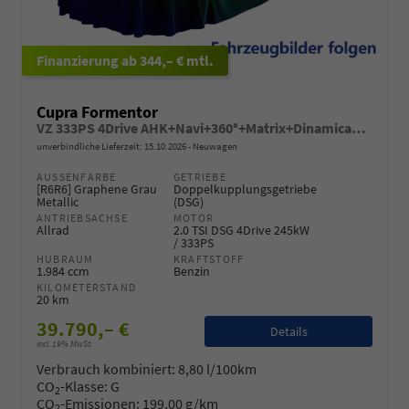
ab 344,– € mtl.
Cupra Formentor
VZ 333PS 4Drive AHK+Navi+360°+Matrix+Dinamica+GV5+Parklenk+Alarm+Keyless
unverbindliche Lieferzeit:
15.10.2026
Neuwagen
AUSSENFARBE
GETRIEBE
[R6R6] Graphene Grau
Doppelkupplungsgetriebe
Metallic
(DSG)
ANTRIEBSACHSE
MOTOR
Allrad
2.0 TSI DSG 4Drive 245kW
/ 333PS
HUBRAUM
KRAFTSTOFF
1.984 ccm
Benzin
KILOMETERSTAND
20 km
39.790,– €
Details
incl. 19% MwSt.
Verbrauch kombiniert:
8,80 l/100km
CO
-Klasse:
G
2
CO
-Emissionen:
199,00 g/km
2