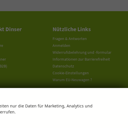
t Dinser
Nützliche Links
Fragen & Antworten
re
Anmelden
Widerrufsbelehrung und -formular
tner
Informationen zur Barrierefreiheit
(B2B)
Datenschutz
Cookie-Einstellungen
Warum EU-Neuwagen ?
eiten nur die Daten für Marketing, Analytics und
derrufen.
offiziellen Kraftstoffverbrauch, die offiziellen spezifischen CO
-Emissionen und den
2