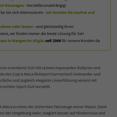
f von Neuwagen
- herstellerunabhängig!
 Sie sich interessieren -
wir beraten Sie neutral und
zieren oder leasen
- und gleichzeitig Ihren
blem, wir finden immer die beste Lösung für Sie!
us in Wangen im Allgäu
seit 2006
für unsere Kunden da
ance-orientierte SUV mit seinem imposanten Äußeren und
mente des Cupra Ateca Reimport harmonisch ineinander und
rtliche und zugleich elegante Linienführung vereint mit
 echten Sport-SUV vorstellt.
teca zu eines der sichersten Fahrzeuge seiner Klasse. Dank
n der Umgebung wahr, reagiert besser auf Hindernisse und