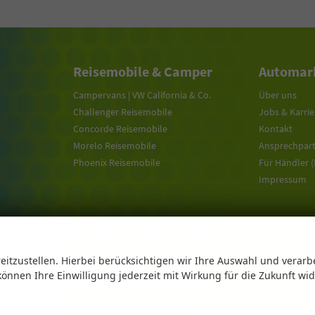
Reisemobile & Camper
Automark
Campervans | VW California & Co.
Über uns
Challenger Reisemobile
Jobs & Karrie
Concorde Reisemobile
Kontakt
Morelo Reisemobile
Ansprechpar
Phoenix Reisemobile
Für Händler 
Impressum
eitzustellen. Hierbei berücksichtigen wir Ihre Auswahl und verarb
 können Ihre Einwilligung jederzeit mit Wirkung für die Zukunft wi
n CO
-Emissionen und gegebenenfalls zum Stromverbrauch neuer PKW können dem 'Leitfaden über den 
2
 bei der 'Deutschen Automobil Treuhand GmbH' unentgeltlich erhältlich ist unter www.dat.de.