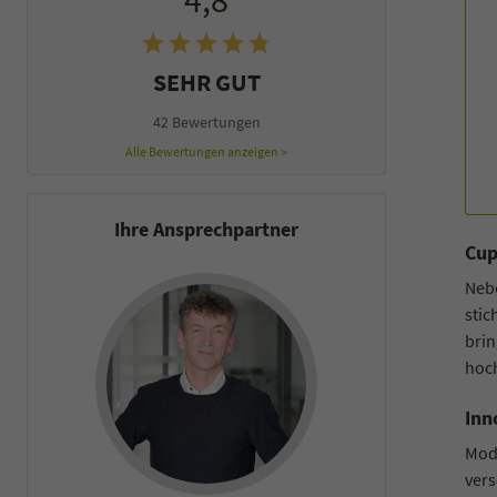
4,8
SEHR GUT
42 Bewertungen
Alle Bewertungen anzeigen >
Ihre Ansprechpartner
Cup
Neb
stic
brin
hoch
Inn
Mode
ver