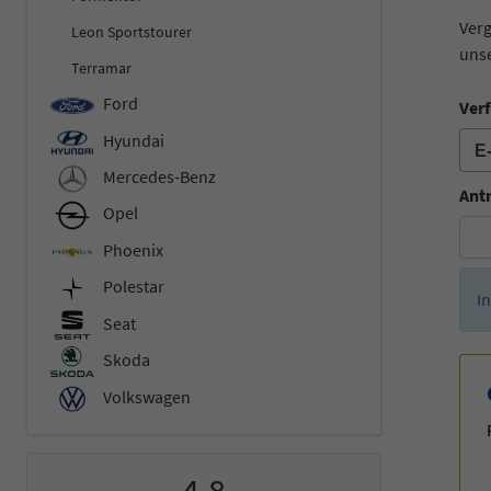
Verg
Leon Sportstourer
unse
Terramar
Ford
Verf
Hyundai
Mercedes-Benz
Ant
Opel
Phoenix
Polestar
I
Seat
Skoda
Volkswagen