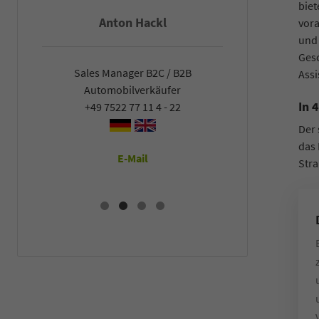
biet
Anton Hackl
Fal
vora
und 
Ges
Sales Manager B2C / B2B
Sales Man
Assi
Automobilverkäufer
Automob
In 
+49 7522 77 11 4 - 22
+49 7522
Der 
das 
E-Mail
E
Stra