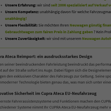
Unsere Erfahrung:
wir sind
seit 2006 spezialisiert auf Verkau
Unsere Kompetenz:
unabhängig davon für welche Fahrzeugmarke
unabhängig!
Unsere Flexibilität:
Sie möchten Ihren
Neuwagen günstig finan
Gebrauchtwagen zum fairen Preis in Zahlung geben
? Kein Pro
Unsere Zuverlässigkeit:
wir sind mit unserem
Neuwagen Autoha
ra Ateca Reimport: ein ausdrucksstarkes Design
en seiner beeindruckenden Fahrleistung beeindruckt das perform
ht auf der Straße sofort ins Auge. Dabei fügen sich die Designele
gen den exklusiven Charakter des Fahrzeugs zur Geltung. Seine spo
moderner Technologie bieten genau das, was man sich unter einem
ovative Sicherheit im Cupra Ateca EU-Neufahrzeug
rnste Fahrerassistenzsysteme und Funktionen machen den CUPRA A
schiedener Systeme nimmt Ihr CUPRA Ateca EU-Neufahrzeug mehr vo