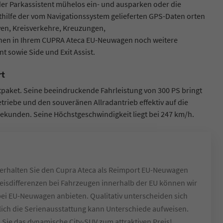
. der Parkassistent mühelos ein- und ausparken oder die
hilfe der vom Navigationssystem gelieferten GPS-Daten orten
ven, Kreisverkehre, Kreuzungen,
nen in Ihrem CUPRA Ateca EU-Neuwagen noch weitere
t sowie Side und Exit Assist.
rt
tpaket. Seine beeindruckende Fahrleistung von 300 PS bringt
iebe und den souveränen Allradantrieb effektiv auf die
f Sekunden. Seine Höchstgeschwindigkeit liegt bei 247 km/h.
erhalten Sie den Cupra Ateca als Reimport EU-Neuwagen
eisdifferenzen bei Fahrzeugen innerhalb der EU können wir
bei EU-Neuwagen anbieten. Qualitativ unterscheiden sich
ich die Serienausstattung kann Unterschiede aufweisen.
 Sie das dynamische City-SUV zum attraktiven Preis!