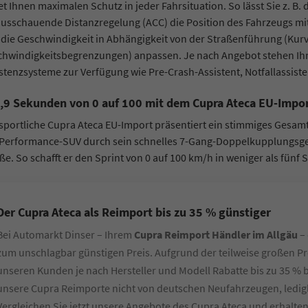
et Ihnen maximalen Schutz in jeder Fahrsituation. So lässt Sie z. B
co Heck
Oliver Zerbe
usschauende Distanzregelung (ACC) die Position des Fahrzeugs mit
die Geschwindigkeit in Abhängigkeit von der Straßenführung (Kur
chwindigkeitsbegrenzungen) anpassen. Je nach Angebot stehen Ih
ager B2C / B2B
Sales Manager B2C / B2B
stenzsysteme zur Verfügung wie Pre-Crash-Assistent, Notfallassisten
ilverkäufer
Automobilverkäufer
4,9 Sekunden von 0 auf 100 mit dem Cupra Ateca EU-Impo
 77 11 4 - 22
+49 7522 77 11 4 - 11
sportliche Cupra Ateca EU-Import präsentiert ein stimmiges Gesam
Performance-SUV durch sein schnelles 7-Gang-Doppelkupplungsgetr
-Mail
E-Mail
ße. So schafft er den Sprint von 0 auf 100 km/h in weniger als fün
Der Cupra Ateca als Reimport bis zu 35 % günstiger
Bei Automarkt Dinser – Ihrem
Cupra Reimport Händler im Allgäu
– 
zum unschlagbar günstigen Preis. Aufgrund der teilweise großen Pr
unseren Kunden je nach Hersteller und Modell Rabatte bis zu 35 % 
unsere Cupra Reimporte nicht von deutschen Neufahrzeugen, ledigl
Vergleichen Sie jetzt unsere Angebote des Cupra Ateca und erhalten