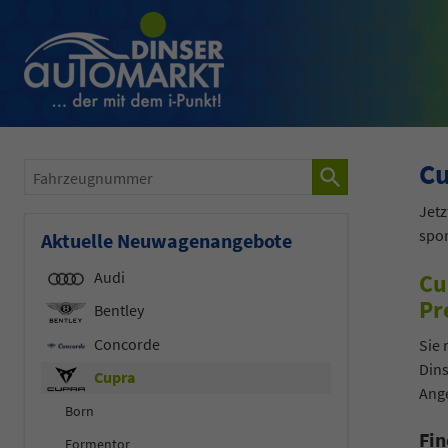
Cu
Fahrzeugnummer
Jetz
spor
Aktuelle Neuwagenangebote
Audi
Cu
Pr
Bentley
Concorde
Sie 
Dins
Cupra
Ange
Born
Fin
Formentor