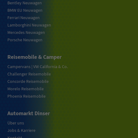
Bentley Neuwagen
BMW EU Neuwagen
Ferrari Neuwagen
Lamborghini Neuwagen
Mercedes Neuwagen
Porsche Neuwagen
Reisemobile & Camper
Campervans | VW California & Co.
Challenger Reisemobile
Concorde Reisemobile
Morelo Reisemobile
Phoenix Reisemobile
Automarkt Dinser
Über uns
Jobs & Karriere
Kontakt