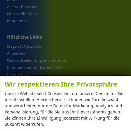
Ansprechpartner
Für Händler (B2B)
Impressum
Nützliche Links
Fragen & Antworten
Anmelden
Widerrufsbelehrung und -formular
Informationen zur Barrierefreiheit
Datenschutz
Cookie-Einstellungen
Wir respektieren Ihre Privatsphäre
Warum EU-Neuwagen ?
Unsere Website setzt Cookies ein, um unsere Dienste für Sie
bereitzustellen. Hierbei berücksichtigen wir Ihre Auswahl
und verarbeiten nur die Daten für Marketing, Analytics und
Weitere Informationen zum offiziellen Kraftstoffverbrauch und zu den offiziellen
Personalisierung, für die Sie uns Ihr Einverständnis geben.
spezifischen CO
-Emissionen und gegebenenfalls zum Stromverbrauch neuer PKW
2
können dem 'Leitfaden über den offiziellen Kraftstoffverbrauch, die offiziellen
Sie können Ihre Einwilligung jederzeit mit Wirkung für die
spezifischen CO
-Emissionen und den offiziellen Stromverbrauch neuer PKW'
2
Zukunft widerrufen.
entnommen werden, der an allen Verkaufsstellen und bei der 'Deutschen Automobil
Treuhand GmbH' unentgeltlich erhältlich ist unter www.dat.de.