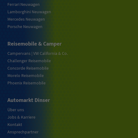
Ferrari Neuwagen
Lamborghini Neuwagen
Mercedes Neuwagen
Porsche Neuwagen
Reisemobile & Camper
Campervans | VW California & Co.
Challenger Reisemobile
Concorde Reisemobile
Morelo Reisemobile
Phoenix Reisemobile
Automarkt Dinser
Über uns
Jobs & Karriere
Kontakt
Ansprechpartner