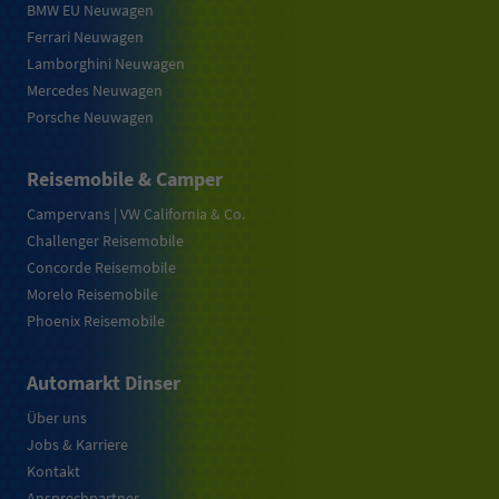
BMW EU Neuwagen
Ferrari Neuwagen
Lamborghini Neuwagen
Mercedes Neuwagen
Porsche Neuwagen
Reisemobile & Camper
Campervans | VW California & Co.
Challenger Reisemobile
Concorde Reisemobile
Morelo Reisemobile
Phoenix Reisemobile
Automarkt Dinser
Über uns
Jobs & Karriere
Kontakt
Ansprechpartner