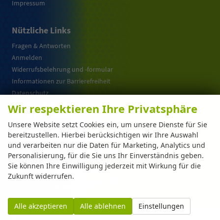
Impressum
Nützliche Links
Fragen & Antworten
Anmelden
Widerrufsbelehrung und -formular
Informationen zur Barrierefreiheit
Datenschutz
Cookie-Einstellungen
Wir respektieren Ihre Privatsphäre
Warum EU-Neuwagen ?
Unsere Website setzt Cookies ein, um unsere Dienste für Sie
bereitzustellen. Hierbei berücksichtigen wir Ihre Auswahl
und verarbeiten nur die Daten für Marketing, Analytics und
Weitere Informationen zum offiziellen Kraftstoffverbrauch und zu den offiziellen
Personalisierung, für die Sie uns Ihr Einverständnis geben.
spezifischen CO
-Emissionen und gegebenenfalls zum Stromverbrauch neuer PKW
2
können dem 'Leitfaden über den offiziellen Kraftstoffverbrauch, die offiziellen
Sie können Ihre Einwilligung jederzeit mit Wirkung für die
spezifischen CO
-Emissionen und den offiziellen Stromverbrauch neuer PKW'
2
Zukunft widerrufen.
entnommen werden, der an allen Verkaufsstellen und bei der 'Deutschen Automobil
Treuhand GmbH' unentgeltlich erhältlich ist unter www.dat.de.
Alle akzeptieren
Alle ablehnen
Einstellungen
© 2026
Automarkt Dinser GmbH
,
Franz-Walchner-Str. 8
,
88239
Wangen im