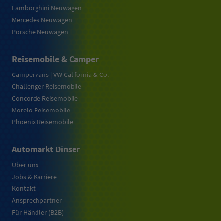
Lamborghini Neuwagen
Mercedes Neuwagen
Porsche Neuwagen
Reisemobile & Camper
Campervans | VW California & Co.
Challenger Reisemobile
Concorde Reisemobile
Morelo Reisemobile
Phoenix Reisemobile
Automarkt Dinser
Über uns
Jobs & Karriere
Kontakt
Ansprechpartner
Für Händler (B2B)