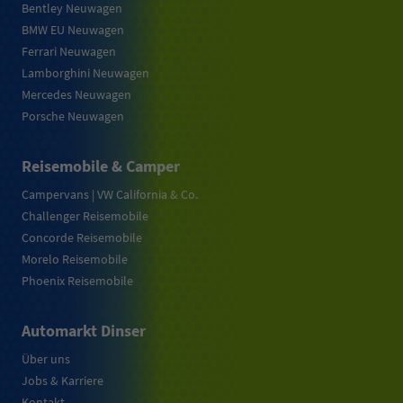
Bentley Neuwagen
BMW EU Neuwagen
Ferrari Neuwagen
Lamborghini Neuwagen
Mercedes Neuwagen
Porsche Neuwagen
Reisemobile & Camper
Campervans | VW California & Co.
Challenger Reisemobile
Concorde Reisemobile
Morelo Reisemobile
Phoenix Reisemobile
Automarkt Dinser
Über uns
Jobs & Karriere
Kontakt