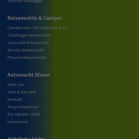
Porsche Neuwagen
Reisemobile & Camper
Campervans | VW California & Co.
Challenger Reisemobile
Concorde Reisemobile
Morelo Reisemobile
Phoenix Reisemobile
Automarkt Dinser
Über uns
Jobs & Karriere
Kontakt
Ansprechpartner
Für Händler (B2B)
Impressum
Nützliche Links