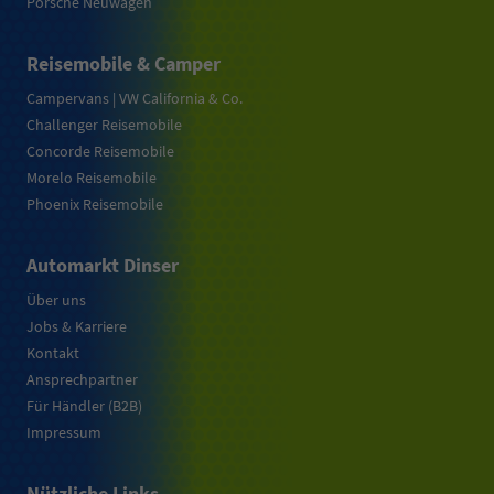
Porsche Neuwagen
Reisemobile & Camper
Campervans | VW California & Co.
Challenger Reisemobile
Concorde Reisemobile
Morelo Reisemobile
Phoenix Reisemobile
Automarkt Dinser
Über uns
Jobs & Karriere
Kontakt
Ansprechpartner
Für Händler (B2B)
Impressum
Nützliche Links