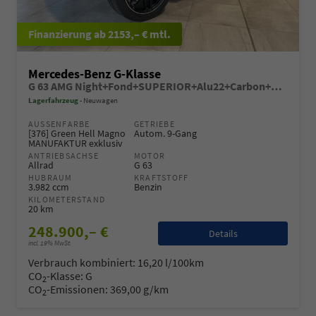
ab 2153,– € mtl.
Mercedes-Benz G-Klasse
G 63 AMG Night+Fond+SUPERIOR+Alu22+Carbon+Standheiz+Performance+AHK+VOLL
Lagerfahrzeug
Neuwagen
AUSSENFARBE
GETRIEBE
[376] Green Hell Magno
Autom. 9-Gang
MANUFAKTUR exklusiv
ANTRIEBSACHSE
MOTOR
Allrad
G 63
HUBRAUM
KRAFTSTOFF
3.982 ccm
Benzin
KILOMETERSTAND
20 km
248.900,– €
Details
incl. 19% MwSt.
Verbrauch kombiniert:
16,20 l/100km
CO
-Klasse:
G
2
CO
-Emissionen:
369,00 g/km
2