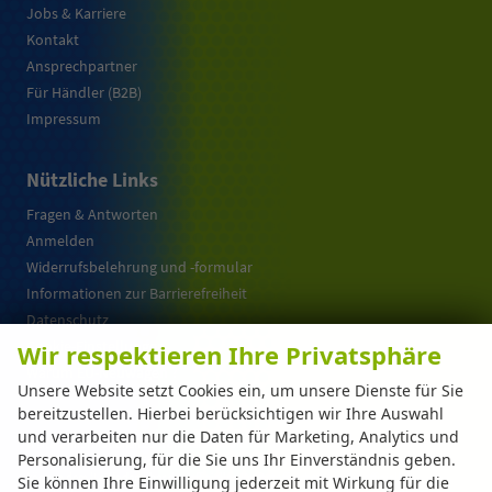
Jobs & Karriere
Kontakt
Ansprechpartner
Für Händler (B2B)
Impressum
Nützliche Links
Fragen & Antworten
Anmelden
Widerrufsbelehrung und -formular
Informationen zur Barrierefreiheit
Datenschutz
Cookie-Einstellungen
Wir respektieren Ihre Privatsphäre
Warum EU-Neuwagen ?
Unsere Website setzt Cookies ein, um unsere Dienste für Sie
bereitzustellen. Hierbei berücksichtigen wir Ihre Auswahl
und verarbeiten nur die Daten für Marketing, Analytics und
Weitere Informationen zum offiziellen Kraftstoffverbrauch und zu den offiziellen
Personalisierung, für die Sie uns Ihr Einverständnis geben.
spezifischen CO
-Emissionen und gegebenenfalls zum Stromverbrauch neuer PKW
2
können dem 'Leitfaden über den offiziellen Kraftstoffverbrauch, die offiziellen
Sie können Ihre Einwilligung jederzeit mit Wirkung für die