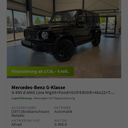
ab 1726,– € mtl.
Mercedes-Benz G-Klasse
G 450 d AMG Line Night+Fond+SUPERIOR+Alu22+Technik+Standheizung+AHK+VOLL
Lagerfahrzeug
Neuwagen mit Tageszulassung
AUSSENFARBE
GETRIEBE
[197] Obsidianschwarz
Automatik
Metallic
ANTRIEBSACHSE
MOTOR
Allrad
G 450 d