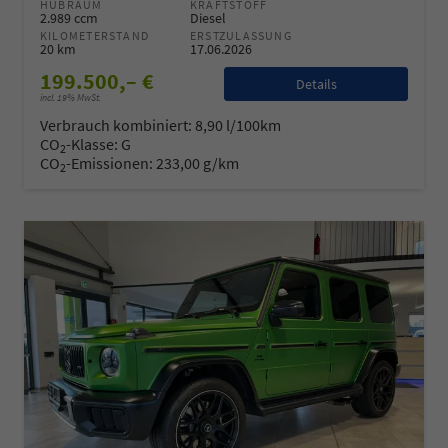
HUBRAUM
KRAFTSTOFF
2.989 ccm
Diesel
KILOMETERSTAND
ERSTZULASSUNG
20 km
17.06.2026
199.500,– €
Details
incl. 19% MwSt.
Verbrauch kombiniert:
8,90 l/100km
CO
-Klasse:
G
2
CO
-Emissionen:
233,00 g/km
2