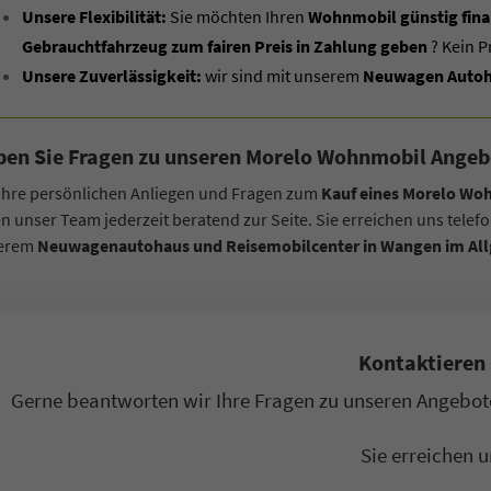
Unsere Flexibilität:
Sie möchten Ihren
Wohnmobil günstig fina
Gebrauchtfahrzeug zum fairen Preis in Zahlung geben
? Kein P
Unsere Zuverlässigkeit:
wir sind mit unserem
Neuwagen Autoha
en Sie Fragen zu unseren Morelo Wohnmobil Angeb
Ihre persönlichen Anliegen und Fragen zum
Kauf eines Morelo Woh
n unser Team jederzeit beratend zur Seite. Sie erreichen uns telef
erem
Neuwagenautohaus und Reisemobilcenter in Wangen im Al
Kontaktieren 
co Heck
Oliver Zerbe
Gerne beantworten wir Ihre Fragen zu unseren Angebote
Sie erreichen u
ager B2C / B2B
Sales Manager B2C / B2B
ilverkäufer
Automobilverkäufer