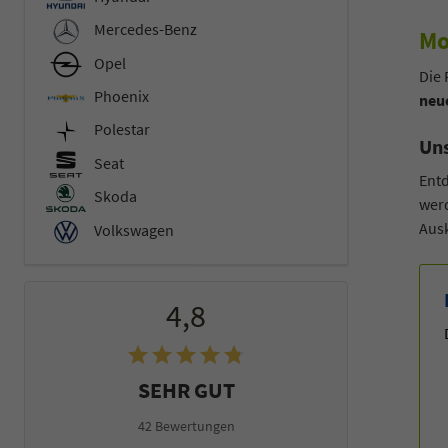
Mercedes-Benz
Mo
Opel
Die 
Phoenix
neu
Polestar
Uns
Seat
Entd
Skoda
werd
Ausk
Volkswagen
4,8
SEHR GUT
42 Bewertungen