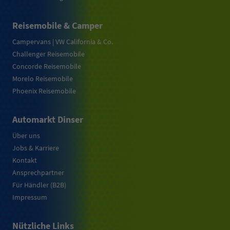
Reisemobile & Camper
Campervans | VW California & Co.
Challenger Reisemobile
Concorde Reisemobile
Morelo Reisemobile
Phoenix Reisemobile
Automarkt Dinser
Über uns
Jobs & Karriere
Kontakt
Ansprechpartner
Für Händler (B2B)
Impressum
Nützliche Links