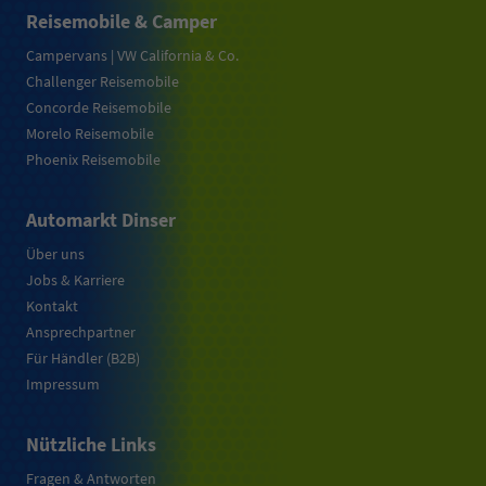
Reisemobile & Camper
Campervans | VW California & Co.
Challenger Reisemobile
Concorde Reisemobile
Morelo Reisemobile
Phoenix Reisemobile
Automarkt Dinser
Über uns
Jobs & Karriere
Kontakt
Ansprechpartner
Für Händler (B2B)
Impressum
Nützliche Links
Fragen & Antworten