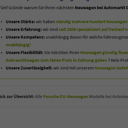
Fünf Gründe warum Sie Ihren nächsten
Neuwagen bei Automarkt D
Unsere Stärke:
wir haben
ständig mehrere hundert Neuwagen 
Unsere Erfahrung:
wir sind
seit 2006 spezialisiert auf Verkau
Unsere Kompetenz:
unabhängig davon für welche Fahrzeugmarke
unabhängig!
Unsere Flexibilität:
Sie möchten Ihren
Neuwagen günstig finan
Gebrauchtwagen zum fairen Preis in Zahlung geben
? Kein Pro
Unsere Zuverlässigkeit:
wir sind mit unserem
Neuwagen Autoha
ck zur Übersicht:
Alle
Porsche EU-Neuwagen
Modelle bei Automar
co Heck
Oliver Zerbe
ager B2C / B2B
Sales Manager B2C / B2B
ilverkäufer
Automobilverkäufer