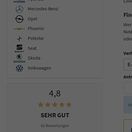
Lini
Mercedes-Benz
Fin
Opel
Werf
Phoenix
Nutz
Polestar
oder
Seat
Verf
Skoda
Volkswagen
Ant
4,8
I
SEHR GUT
42 Bewertungen