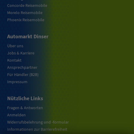
Concorde Reisemobile
Morelo Reisemobile
Phoenix Reisemobile
Automarkt Dinser
Über uns
Jobs & Karriere
Kontakt
Ansprechpartner
Für Händler (B2B)
Impressum
Nützliche Links
Fragen & Antworten
Anmelden
Widerrufsbelehrung und -formular
Informationen zur Barrierefreiheit