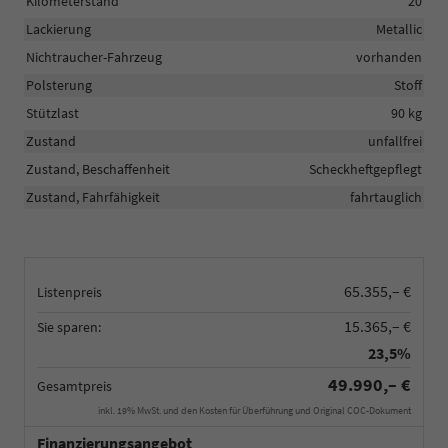
Kilometerstand
20
Lackierung
Metallic
Nichtraucher-Fahrzeug
vorhanden
Polsterung
Stoff
Stützlast
90 kg
Zustand
unfallfrei
Zustand, Beschaffenheit
Scheckheftgepflegt
Zustand, Fahrfähigkeit
fahrtauglich
65.355,– €
Listenpreis
15.365,– €
Sie sparen:
23,5%
49.990,– €
Gesamtpreis
inkl. 19% MwSt. und den Kosten für Überführung und Original COC-Dokument
Finanzierungsangebot