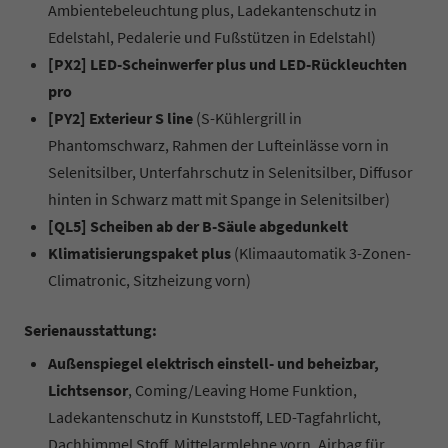
Ambientebeleuchtung plus, Ladekantenschutz in
Edelstahl, Pedalerie und Fußstützen in Edelstahl)
[PX2] LED-Scheinwerfer plus und LED-Rückleuchten
pro
[PY2] Exterieur S line
(S-Kühlergrill in
Phantomschwarz, Rahmen der Lufteinlässe vorn in
Selenitsilber, Unterfahrschutz in Selenitsilber, Diffusor
hinten in Schwarz matt mit Spange in Selenitsilber)
[QL5] Scheiben ab der B-Säule abgedunkelt
Klimatisierungspaket plus
(Klimaautomatik 3-Zonen-
Climatronic, Sitzheizung vorn)
Serienausstattung:
Außenspiegel elektrisch einstell- und beheizbar,
Lichtsensor
, Coming/Leaving Home Funktion,
Ladekantenschutz in Kunststoff, LED-Tagfahrlicht,
Dachhimmel Stoff, Mittelarmlehne vorn, Airbag für