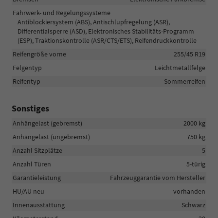
Fahrwerk- und Regelungssysteme
Antiblockiersystem (ABS), Antischlupfregelung (ASR),
Differentialsperre (ASD), Elektronisches Stabilitäts-Programm
(ESP), Traktionskontrolle (ASR/CTS/ETS), Reifendruckkontrolle
Reifengröße vorne
255/45 R19
Felgentyp
Leichtmetallfelge
Reifentyp
Sommerreifen
Sonstiges
Anhängelast (gebremst)
2000 kg
Anhängelast (ungebremst)
750 kg
Anzahl Sitzplätze
5
Anzahl Türen
5-türig
Garantieleistung
Fahrzeuggarantie vom Hersteller
HU/AU neu
vorhanden
Innenausstattung
Schwarz