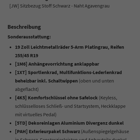
[JW] Sitzbezug Stoff Schwarz - Naht Agavengrau
Beschreibung
Sonderausstattung:
19 Zoll Leichtmetallräder 5-Arm Platingrau, Reifen
255/45 R19
[1M6] Anhängevorrichtung anklappbar
[1XT] Sportlenkrad, Multifunktions-Lederlenkrad
beheizbar inkl. Schaltwippen
(oben und unten
abgeflacht)
[4K5] Komfortschlüssel ohne Safelock
(Keyless,
schlüsselloses Schließ- und Startsystem, Heckklappe
mit virtuelles Pedal)
[5TD] Dekoreinlagen Aluminium Divergenz dunkel
[PAH] Exterieurpaket Schwarz
(Außenspiegelgehäuse
in Schwarz, Fensterzierleisten und Anbauteile dunkel,