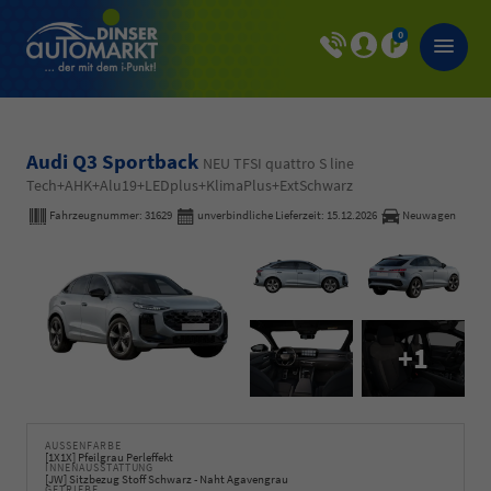
0
Audi Q3 Sportback
NEU TFSI quattro S line
Tech+AHK+Alu19+LEDplus+KlimaPlus+ExtSchwarz
Fahrzeugnummer:
31629
unverbindliche Lieferzeit:
15.12.2026
Neuwagen
+1
AUSSENFARBE
[1X1X] Pfeilgrau Perleffekt
INNENAUSSTATTUNG
[JW] Sitzbezug Stoff Schwarz - Naht Agavengrau
GETRIEBE