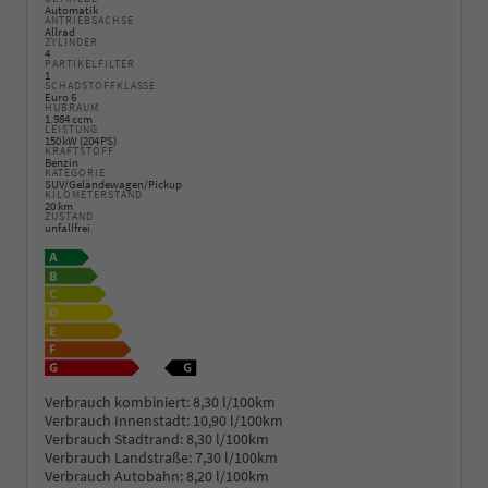
Automatik
ANTRIEBSACHSE
Allrad
ZYLINDER
4
PARTIKELFILTER
1
SCHADSTOFFKLASSE
Euro 6
HUBRAUM
1.984 ccm
LEISTUNG
150 kW (204 PS)
KRAFTSTOFF
Benzin
KATEGORIE
SUV/Geländewagen/Pickup
KILOMETERSTAND
20 km
ZUSTAND
unfallfrei
Verbrauch kombiniert:
8,30 l/100km
Verbrauch Innenstadt:
10,90 l/100km
Verbrauch Stadtrand:
8,30 l/100km
Verbrauch Landstraße:
7,30 l/100km
Verbrauch Autobahn:
8,20 l/100km