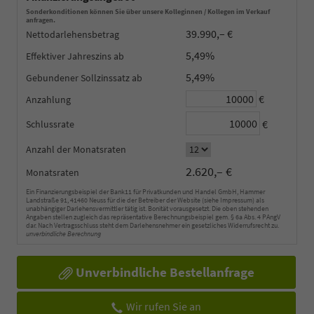
Sonderkonditionen können Sie über unsere Kolleginnen / Kollegen im Verkauf
anfragen.
39.990,– €
Nettodarlehensbetrag
5,49%
Effektiver Jahreszins
5,49%
Gebundener Sollzinssatz
€
Anzahlung
€
Schlussrate
Anzahl der Monatsraten
2.620,– €
Monatsraten
Ein Finanzierungsbeispiel der Bank11 für Privatkunden und Handel GmbH, Hammer
Landstraße 91, 41460 Neuss für die der Betreiber der Website (siehe Impressum) als
unabhängiger Darlehensvermittler tätig ist. Bonität vorausgesetzt. Die oben stehenden
Angaben stellen zugleich das repräsentative Berechnungsbeispiel gem. § 6a Abs. 4 PAngV
dar. Nach Vertragsschluss steht dem Darlehensnehmer ein gesetzliches Widerrufsrecht zu.
unverbindliche Berechnung
Unverbindliche Bestellanfrage
Wir rufen Sie an