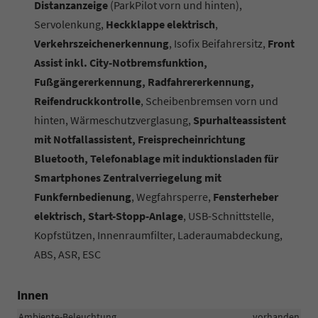
Distanzanzeige
(ParkPilot vorn und hinten),
Servolenkung,
Heckklappe elektrisch
,
Verkehrszeichenerkennung
, Isofix Beifahrersitz,
Front
Assist inkl. City-Notbremsfunktion,
Fußgängererkennung, Radfahrererkennung,
Reifendruckkontrolle
, Scheibenbremsen vorn und
hinten, Wärmeschutzverglasung,
Spurhalteassistent
mit Notfallassistent, Freisprecheinrichtung
Bluetooth, Telefonablage mit induktionsladen für
Smartphones Zentralverriegelung mit
Funkfernbedienung
, Wegfahrsperre,
Fensterheber
elektrisch, Start-Stopp-Anlage
, USB-Schnittstelle,
Kopfstützen, Innenraumfilter, Laderaumabdeckung,
ABS, ASR, ESC
Innen
Ambiente-Beleuchtung
vorhanden