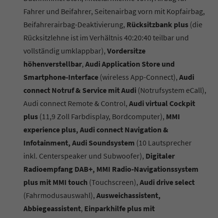
Fahrer und Beifahrer, Seitenairbag vorn mit Kopfairbag,
Beifahrerairbag-Deaktivierung,
Rücksitzbank plus
(die
Rücksitzlehne ist im Verhältnis 40:20:40 teilbar und
vollständig umklappbar),
Vordersitze
höhenverstellbar
,
Audi Application Store und
Smartphone-Interface
(wireless App-Connect),
Audi
connect Notruf & Service mit Audi
(Notrufsystem eCall),
Audi connect Remote & Control,
Audi virtual Cockpit
plus
(11,9 Zoll Farbdisplay, Bordcomputer),
MMI
experience plus, Audi connect Navigation &
Infotainment, Audi Soundsystem
(10 Lautsprecher
inkl. Centerspeaker und Subwoofer),
Digitaler
Radioempfang DAB+, MMI Radio-Navigationssystem
plus mit MMI touch
(Touchscreen),
Audi drive select
(Fahrmodusauswahl),
Ausweichassistent,
Abbiegeassistent
,
Einparkhilfe plus mit