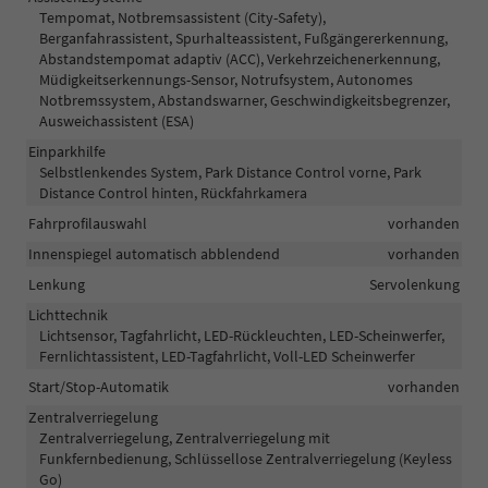
Tempomat, Notbremsassistent (City-Safety),
Berganfahrassistent, Spurhalteassistent, Fußgängererkennung,
Abstandstempomat adaptiv (ACC), Verkehrzeichenerkennung,
Müdigkeitserkennungs-Sensor, Notrufsystem, Autonomes
Notbremssystem, Abstandswarner, Geschwindigkeitsbegrenzer,
Ausweichassistent (ESA)
Einparkhilfe
Selbstlenkendes System, Park Distance Control vorne, Park
Distance Control hinten, Rückfahrkamera
Fahrprofilauswahl
vorhanden
Innenspiegel automatisch abblendend
vorhanden
Lenkung
Servolenkung
Lichttechnik
Lichtsensor, Tagfahrlicht, LED-Rückleuchten, LED-Scheinwerfer,
Fernlichtassistent, LED-Tagfahrlicht, Voll-LED Scheinwerfer
Start/Stop-Automatik
vorhanden
Zentralverriegelung
Zentralverriegelung, Zentralverriegelung mit
Funkfernbedienung, Schlüssellose Zentralverriegelung (Keyless
Go)