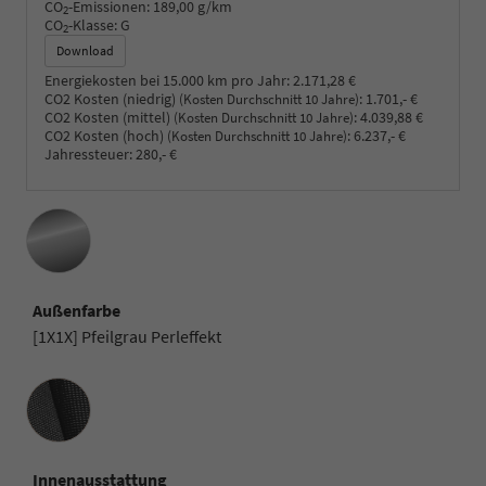
CO
-Emissionen:
189,00 g/km
2
CO
-Klasse:
G
2
Download
Energiekosten bei 15.000 km pro Jahr:
2.171,28 €
CO2 Kosten (niedrig)
:
1.701,- €
(Kosten Durchschnitt 10 Jahre)
CO2 Kosten (mittel)
:
4.039,88 €
(Kosten Durchschnitt 10 Jahre)
CO2 Kosten (hoch)
:
6.237,- €
(Kosten Durchschnitt 10 Jahre)
Jahressteuer:
280,- €
Außenfarbe
[1X1X] Pfeilgrau Perleffekt
Innenausstattung
Innenausstattung