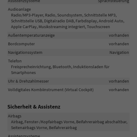
Assistenzsysteme
Sprachsteuerung
Audioanlage
Radio/MP3-Player, Radio, Soundsystem, Schnittstelle MP3,
Schnittstelle USB, Digitalradio DAB, Farbdisplay, Android Auto,
Apple CarPlay, Musikstreaming integriert, Touchscreen
Außentemperaturanzeige
vorhanden
Bordcomputer
vorhanden
Navigationssystem
Navigation
Telefon
Freisprecheinrichtung, Bluetooth, Induktionsladen für
Smartphones
Uhr & Drehzahlmesser
vorhanden
Volldigitales Kombiinstrument (Virtual Cockpit)
vorhanden
Sicherheit & Assistenz
Airbags
Airbag, Fenster-/Kopfairbags Vorne, Beifahrerairbag abschaltbar,
Seitenairbags Vorne, Beifahrerairbag
Assistenzsysteme