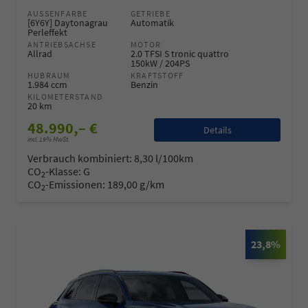
AUSSENFARBE
GETRIEBE
[6Y6Y] Daytonagrau
Automatik
Perleffekt
ANTRIEBSACHSE
MOTOR
Allrad
2.0 TFSI S tronic quattro
150kW / 204PS
HUBRAUM
KRAFTSTOFF
1.984 ccm
Benzin
KILOMETERSTAND
20 km
48.990,– €
Details
incl. 19% MwSt.
Verbrauch kombiniert:
8,30 l/100km
CO
-Klasse:
G
2
CO
-Emissionen:
189,00 g/km
2
23,8%