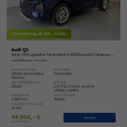
ab 389,– € mtl.
Audi Q3
NEU TFSI quattro Tech+AHK+LEDPlus+ACC+Kamera+Alu18+Volllack
Lagerfahrzeug
Neuwagen
AUSSENFARBE
GETRIEBE
[2D2D] Navarrablau
Automatik
Metallic
ANTRIEBSACHSE
MOTOR
Allrad
2.0 TFSI S tronic quattro
150kW / 204PS
HUBRAUM
KRAFTSTOFF
1.984 ccm
Benzin
KILOMETERSTAND
20 km
44.990,– €
Details
incl. 19% MwSt.