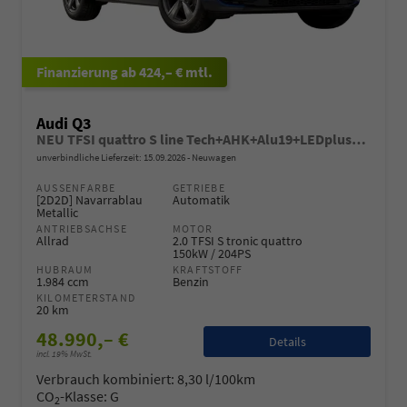
ab 424,– € mtl.
Audi Q3
NEU TFSI quattro S line Tech+AHK+Alu19+LEDplus+KlimaPlus+ExtSchwarz
unverbindliche Lieferzeit:
15.09.2026
Neuwagen
AUSSENFARBE
GETRIEBE
[2D2D] Navarrablau
Automatik
Metallic
ANTRIEBSACHSE
MOTOR
Allrad
2.0 TFSI S tronic quattro
150kW / 204PS
HUBRAUM
KRAFTSTOFF
1.984 ccm
Benzin
KILOMETERSTAND
20 km
48.990,– €
Details
incl. 19% MwSt.
Verbrauch kombiniert:
8,30 l/100km
CO
-Klasse:
G
2