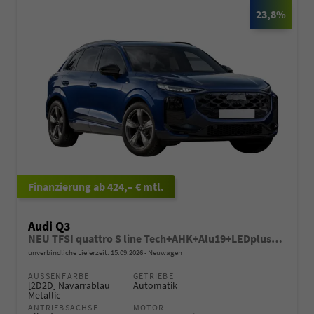
23,8%
ab 424,– € mtl.
Audi Q3
NEU TFSI quattro S line Tech+AHK+Alu19+LEDplus+KlimaPlus+ExtSchwarz
unverbindliche Lieferzeit:
15.09.2026
Neuwagen
AUSSENFARBE
GETRIEBE
[2D2D] Navarrablau
Automatik
Metallic
ANTRIEBSACHSE
MOTOR