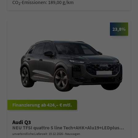
CO
-Emissionen:
189,00 g/km
2
23,8%
ab 424,– € mtl.
Audi Q3
NEU TFSI quattro S line Tech+AHK+Alu19+LEDplus+KlimaPlus+ExtSchwarz
unverbindliche Lieferzeit:
15.12.2026
Neuwagen