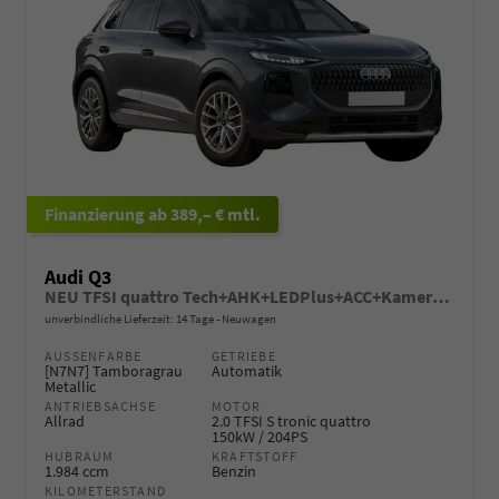
ab 389,– € mtl.
Audi Q3
NEU TFSI quattro Tech+AHK+LEDPlus+ACC+Kamera+Alu18+Volllack
unverbindliche Lieferzeit:
14 Tage
Neuwagen
AUSSENFARBE
GETRIEBE
[N7N7] Tamboragrau
Automatik
Metallic
ANTRIEBSACHSE
MOTOR
Allrad
2.0 TFSI S tronic quattro
150kW / 204PS
HUBRAUM
KRAFTSTOFF
1.984 ccm
Benzin
KILOMETERSTAND