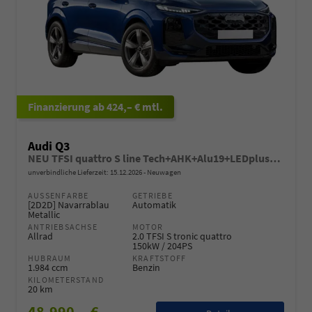
ab 424,– € mtl.
Audi Q3
NEU TFSI quattro S line Tech+AHK+Alu19+LEDplus+KlimaPlus+ExtSchwarz
unverbindliche Lieferzeit:
15.12.2026
Neuwagen
AUSSENFARBE
GETRIEBE
[2D2D] Navarrablau
Automatik
Metallic
ANTRIEBSACHSE
MOTOR
Allrad
2.0 TFSI S tronic quattro
150kW / 204PS
HUBRAUM
KRAFTSTOFF
1.984 ccm
Benzin
KILOMETERSTAND
20 km
48.990,– €