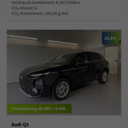
Verbrauch kombiniert:
8,30 l/100km
CO
-Klasse:
G
2
CO
-Emissionen:
189,00 g/km
2
24,5%
ab 389,– € mtl.
Audi Q3