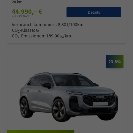
20 km
44.990,– €
Details
incl. 19% MwSt.
Verbrauch kombiniert:
8,30 l/100km
CO
-Klasse:
G
2
CO
-Emissionen:
189,00 g/km
2
23,8%