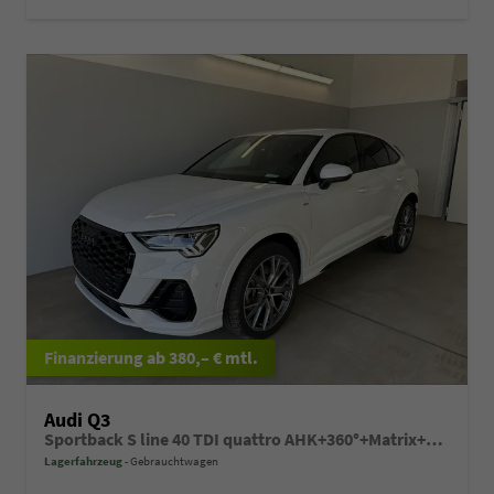
ab 380,– € mtl.
Audi Q3
Sportback S line 40 TDI quattro AHK+360°+Matrix+Black+Alu20+GV5+DCC+Navi+ACC
Lagerfahrzeug
Gebrauchtwagen