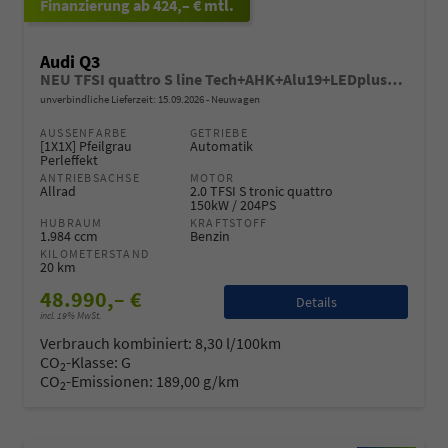
ab 424,– € mtl.
Audi Q3
NEU TFSI quattro S line Tech+AHK+Alu19+LEDplus+KlimaPlus+ExtSchwarz
unverbindliche Lieferzeit:
15.09.2026
Neuwagen
AUSSENFARBE
GETRIEBE
[1X1X] Pfeilgrau
Automatik
Perleffekt
ANTRIEBSACHSE
MOTOR
Allrad
2.0 TFSI S tronic quattro
150kW / 204PS
HUBRAUM
KRAFTSTOFF
1.984 ccm
Benzin
KILOMETERSTAND
20 km
48.990,– €
Details
incl. 19% MwSt.
Verbrauch kombiniert:
8,30 l/100km
CO
-Klasse:
G
2
CO
-Emissionen:
189,00 g/km
2