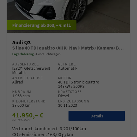
ab 363,– € mtl.
Audi Q3
S line 40 TDI quattro+AHK+Navi+Matrix+Kamera+Black+GV5+Alu20+ParkAssist
Lagerfahrzeug
Gebrauchtwagen
AUSSENFARBE
GETRIEBE
[2Y2Y] Gletscherweiß
Automatik
Metallic
ANTRIEBSACHSE
MOTOR
Allrad
40 TDI S tronic quattro
147kW / 200PS
HUBRAUM
KRAFTSTOFF
1.968 ccm
Diesel
KILOMETERSTAND
ERSTZULASSUNG
37.000 km
30.11.2023
41.950,– €
Details
incl. 19% MwSt.
Verbrauch kombiniert:
6,20 l/100km
CO
-Emissionen:
163,00 g/km
2