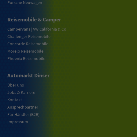
Porsche Neuwagen
Reisemobile & Camper
Campervans | VW California & Co.
Challenger Reisemobile
Concorde Reisemobile
Morelo Reisemobile
Phoenix Reisemobile
Automarkt Dinser
Über uns
Jobs & Karriere
Kontakt
Ansprechpartner
Für Händler (B2B)
Impressum