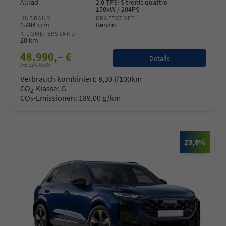
Allrad
2.0 TFSI S tronic quattro
150kW / 204PS
HUBRAUM
KRAFTSTOFF
1.984 ccm
Benzin
KILOMETERSTAND
20 km
48.990,– €
Details
incl. 19% MwSt.
Verbrauch kombiniert:
8,30 l/100km
CO
-Klasse:
G
2
CO
-Emissionen:
189,00 g/km
2
23,8%