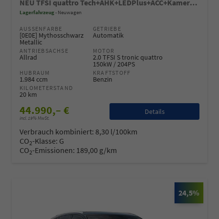
NEU TFSI quattro Tech+AHK+LEDPlus+ACC+Kamera+Alu18+Volllack
Lagerfahrzeug
Neuwagen
AUSSENFARBE
GETRIEBE
[0E0E] Mythosschwarz
Automatik
Metallic
ANTRIEBSACHSE
MOTOR
Allrad
2.0 TFSI S tronic quattro
150kW / 204PS
HUBRAUM
KRAFTSTOFF
1.984 ccm
Benzin
KILOMETERSTAND
20 km
44.990,– €
Details
incl. 19% MwSt.
Verbrauch kombiniert:
8,30 l/100km
CO
-Klasse:
G
2
CO
-Emissionen:
189,00 g/km
2
24,5%