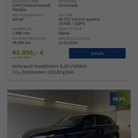
AUSSENFARBE
GETRIEBE
[2Y2Y] Gletscherweiß
Automatik
Metallic
ANTRIEBSACHSE
MOTOR
Allrad
40 TDI S tronic quattro
147kW / 200PS
HUBRAUM
KRAFTSTOFF
1.968 ccm
Diesel
KILOMETERSTAND
ERSTZULASSUNG
36.900 km
21.02.2024
43.950,– €
Details
incl. 19% MwSt.
Verbrauch kombiniert:
6,20 l/100km
CO
-Emissionen:
163,00 g/km
2
24,5%