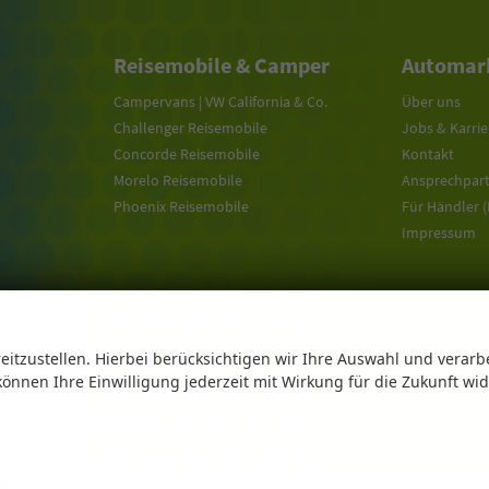
Reisemobile & Camper
Automark
Campervans | VW California & Co.
Über uns
Challenger Reisemobile
Jobs & Karrie
Concorde Reisemobile
Kontakt
Morelo Reisemobile
Ansprechpar
Phoenix Reisemobile
Für Händler 
Impressum
eitzustellen. Hierbei berücksichtigen wir Ihre Auswahl und verarb
 können Ihre Einwilligung jederzeit mit Wirkung für die Zukunft wi
n CO
-Emissionen und gegebenenfalls zum Stromverbrauch neuer PKW können dem 'Leitfaden über den 
2
 bei der 'Deutschen Automobil Treuhand GmbH' unentgeltlich erhältlich ist unter www.dat.de.