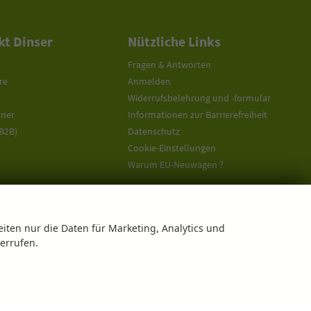
t Dinser
Nützliche Links
Fragen & Antworten
re
Anmelden
Widerrufsbelehrung und -formular
tner
Informationen zur Barrierefreiheit
(B2B)
Datenschutz
Cookie-Einstellungen
Warum EU-Neuwagen ?
eiten nur die Daten für Marketing, Analytics und
derrufen.
offiziellen Kraftstoffverbrauch, die offiziellen spezifischen CO
-Emissionen und den
2