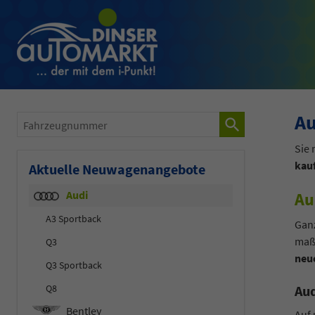
Au
Fahrzeugnummer
Sie
kau
Aktuelle Neuwagenangebote
Audi
Au
A3 Sportback
Ganz
maß
Q3
neue
Q3 Sportback
Aud
Q8
Bentley
Auf 