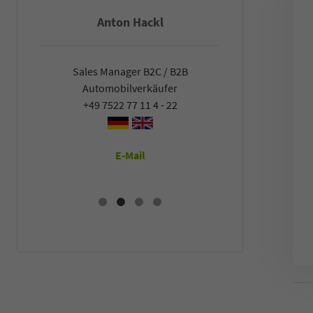
Anton Hackl
Fal
Sales Manager B2C / B2B
Sales Man
Automobilverkäufer
Automob
+49 7522 77 11 4 - 22
+49 7522
E-Mail
E