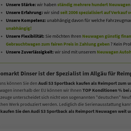
Unsere Stärke:
wir haben
ständig mehrere hundert Neuwagen 
Unsere Erfahrung:
wir sind
seit 2006 spezialisiert auf Verkau
Unsere Kompetenz:
unabhängig davon für welche Fahrzeugmarke
unabhängig!
Unsere Flexibilität:
Sie möchten Ihren
Neuwagen günstig finan
Gebrauchtwagen zum fairen Preis in Zahlung geben
? Kein Pro
Unsere Zuverlässigkeit:
wir sind mit unserem
Neuwagen Autoha
omarkt Dinser ist der Spezialist im Allgäu für Re
 uns können Sie den
Audi S3 Sportback kaufen als Reimport zum u
wagen innerhalb der EU können wir Ihnen
TOP Konditionen % bei
zeuge unterscheidet sich nicht von sogenannten "deutschen" Neu
chen Werk produziert werden. Lediglich die Serienausstattung kan
d
kaufen Sie den Audi S3 Sportback als Reimport Neuwagen weit u