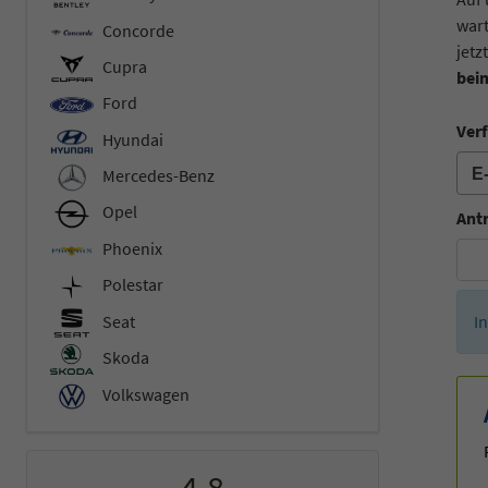
wart
Concorde
jetz
Cupra
bei
Ford
Verf
Hyundai
Mercedes-Benz
Opel
Ant
Phoenix
Polestar
Seat
I
Skoda
Volkswagen