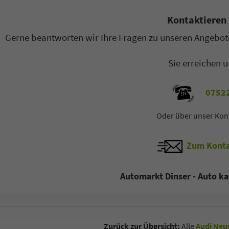
co Heck
Oliver Zerbe
Kontaktieren 
Gerne beantworten wir Ihre Fragen zu unseren Angebote
ager B2C / B2B
Sales Manager B2C / B2B
Sie erreichen u
ilverkäufer
Automobilverkäufer
 77 11 4 - 22
+49 7522 77 11 4 - 11
07522
-Mail
E-Mail
Oder über unser Kon
Zum Konta
Automarkt Dinser - Auto ka
Zurück zur Übersicht:
Alle
Audi Neu