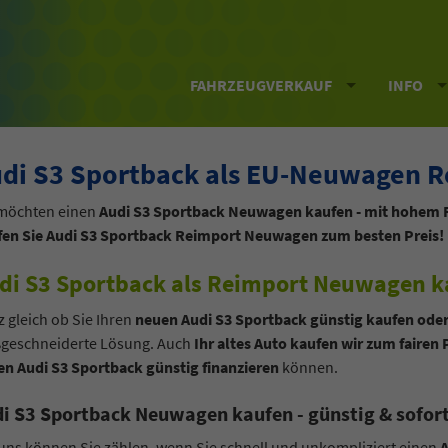
FAHRZEUGVERKAUF
INFO
di S3 Sportback als EU-Neuwagen R
 möchten einen
Audi S3 Sportback Neuwagen kaufen - mit hohem 
fen Sie Audi S3 Sportback Reimport Neuwagen zum besten Preis!
di S3 Sportback als Reimport Neuwagen ka
 gleich ob Sie Ihren
neuen Audi S3 Sportback günstig kaufen ode
geschneiderte Lösung. Auch
Ihr altes Auto kaufen wir zum fairen 
n Audi S3 Sportback günstig finanzieren
können.
i S3 Sportback Neuwagen kaufen - günstig & sofort
uns können Sie zählen, wenn Sie schnell und unkompliziert einen
A