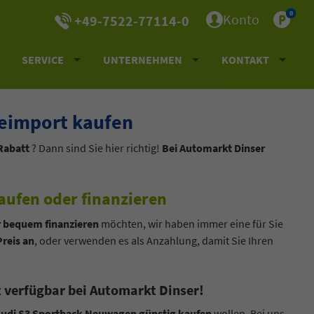
0
Konto
+49-7522-77114-0
SERVICE
UNTERNEHMEN
KONTAKT
eimport kaufen
Rabatt
? Dann sind Sie hier richtig!
Bei Automarkt Dinser
ufen oder finanzieren
r bequem finanzieren
möchten, wir haben immer eine für Sie
Preis an
, oder verwenden es als Anzahlung, damit Sie Ihren
 verfügbar bei Automarkt Dinser!
udi S3 Sportback Neuwagen günstig kaufen
wollen. Bei uns