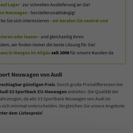
auf Lager
- zur schnellen Auslieferung an Sie!
f von Neuwagen
- herstellerunabhängig!
 Sie sich interessieren -
wir beraten Sie neutral und
zieren oder leasen
- und gleichzeitig Ihren
blem, wir finden immer die beste Lösung für Sie!
us in Wangen im Allgäu
seit 2006
für unsere Kunden da
import Neuwagen von Audi
nschlagbar günstigen Preis
. Durch große Preisdifferenzen bei
 Audi S3 Sportback EU-Neuwagen
anbieten. Die Qualität der
fahrzeugen, da alle S3 Sportback Neuwagen von Audi im
n sich minimal unterscheiden. Vergleichen Sie unsere Angebote
nter dem Listenpreis!