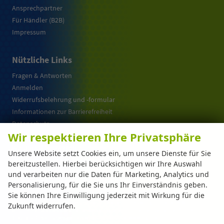
Ansprechpartner
Für Händler (B2B)
Impressum
Nützliche Links
Fragen & Antworten
Anmelden
Widerrufsbelehrung und -formular
Informationen zur Barrierefreiheit
Datenschutz
Wir respektieren Ihre Privatsphäre
Cookie-Einstellungen
Warum EU-Neuwagen ?
Unsere Website setzt Cookies ein, um unsere Dienste für Sie
bereitzustellen. Hierbei berücksichtigen wir Ihre Auswahl
und verarbeiten nur die Daten für Marketing, Analytics und
Weitere Informationen zum offiziellen Kraftstoffverbrauch und zu den offiziellen
Personalisierung, für die Sie uns Ihr Einverständnis geben.
spezifischen CO
-Emissionen und gegebenenfalls zum Stromverbrauch neuer PKW
2
Sie können Ihre Einwilligung jederzeit mit Wirkung für die
können dem 'Leitfaden über den offiziellen Kraftstoffverbrauch, die offiziellen
spezifischen CO
-Emissionen und den offiziellen Stromverbrauch neuer PKW'
Zukunft widerrufen.
2
entnommen werden, der an allen Verkaufsstellen und bei der 'Deutschen Automobil
Treuhand GmbH' unentgeltlich erhältlich ist unter www.dat.de.