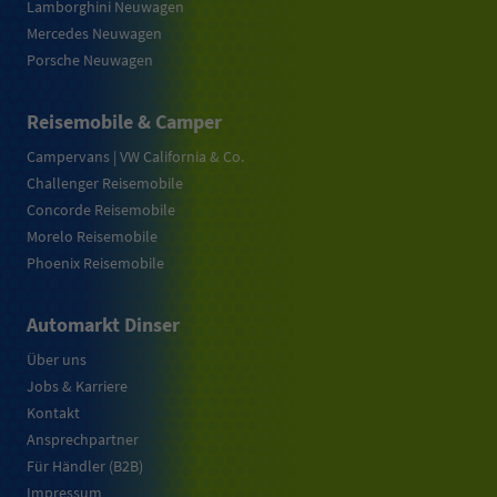
Lamborghini Neuwagen
Mercedes Neuwagen
Porsche Neuwagen
Reisemobile & Camper
Campervans | VW California & Co.
Challenger Reisemobile
Concorde Reisemobile
Morelo Reisemobile
Phoenix Reisemobile
Automarkt Dinser
Über uns
Jobs & Karriere
Kontakt
Ansprechpartner
Für Händler (B2B)
Impressum