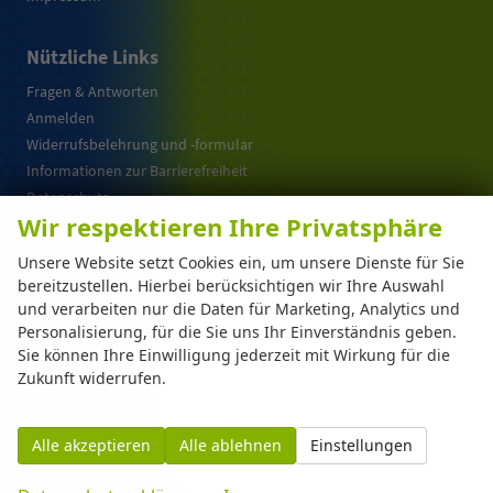
Nützliche Links
Fragen & Antworten
Anmelden
Widerrufsbelehrung und -formular
Informationen zur Barrierefreiheit
Datenschutz
Wir respektieren Ihre Privatsphäre
Cookie-Einstellungen
Warum EU-Neuwagen ?
Unsere Website setzt Cookies ein, um unsere Dienste für Sie
bereitzustellen. Hierbei berücksichtigen wir Ihre Auswahl
und verarbeiten nur die Daten für Marketing, Analytics und
Weitere Informationen zum offiziellen Kraftstoffverbrauch und zu den offiziellen
Personalisierung, für die Sie uns Ihr Einverständnis geben.
spezifischen CO
-Emissionen und gegebenenfalls zum Stromverbrauch neuer PKW
2
Sie können Ihre Einwilligung jederzeit mit Wirkung für die
können dem 'Leitfaden über den offiziellen Kraftstoffverbrauch, die offiziellen
spezifischen CO
-Emissionen und den offiziellen Stromverbrauch neuer PKW'
Zukunft widerrufen.
2
entnommen werden, der an allen Verkaufsstellen und bei der 'Deutschen Automobil
Treuhand GmbH' unentgeltlich erhältlich ist unter www.dat.de.
Alle akzeptieren
Alle ablehnen
Einstellungen
© 2026
Automarkt Dinser GmbH
,
Franz-Walchner-Str. 8
,
88239
Wangen im