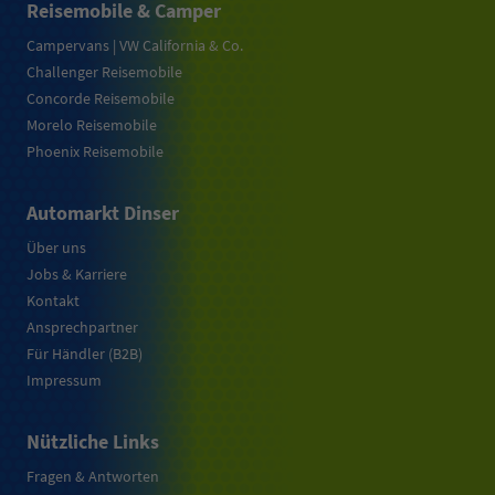
Reisemobile & Camper
Campervans | VW California & Co.
Challenger Reisemobile
Concorde Reisemobile
Morelo Reisemobile
Phoenix Reisemobile
Automarkt Dinser
Über uns
Jobs & Karriere
Kontakt
Ansprechpartner
Für Händler (B2B)
Impressum
Nützliche Links
Fragen & Antworten