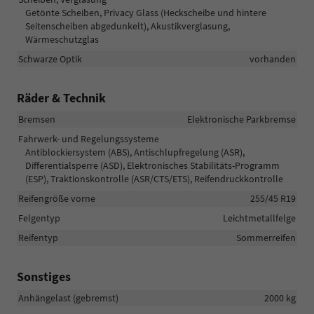
Getönte Scheiben, Privacy Glass (Heckscheibe und hintere
Seitenscheiben abgedunkelt), Akustikverglasung,
Wärmeschutzglas
Schwarze Optik
vorhanden
Räder & Technik
Bremsen
Elektronische Parkbremse
Fahrwerk- und Regelungssysteme
Antiblockiersystem (ABS), Antischlupfregelung (ASR),
Differentialsperre (ASD), Elektronisches Stabilitäts-Programm
(ESP), Traktionskontrolle (ASR/CTS/ETS), Reifendruckkontrolle
Reifengröße vorne
255/45 R19
Felgentyp
Leichtmetallfelge
Reifentyp
Sommerreifen
Sonstiges
Anhängelast (gebremst)
2000 kg