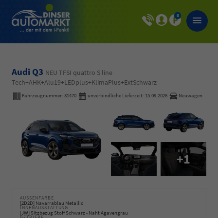
0
Audi Q3
NEU TFSI quattro S line
Tech+AHK+Alu19+LEDplus+KlimaPlus+ExtSchwarz
Fahrzeugnummer:
31470
unverbindliche Lieferzeit:
15.09.2026
Neuwagen
+1
AUSSENFARBE
[2D2D] Navarrablau Metallic
INNENAUSSTATTUNG
[JW] Sitzbezug Stoff Schwarz - Naht Agavengrau
GETRIEBE