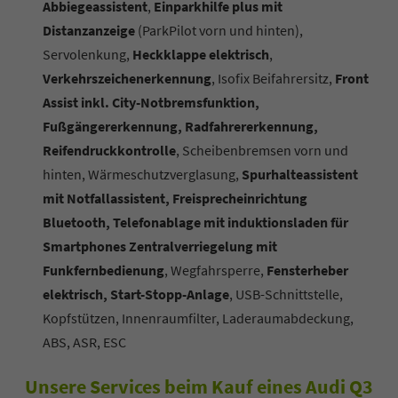
Abbiegeassistent
,
Einparkhilfe plus mit
Distanzanzeige
(ParkPilot vorn und hinten),
Servolenkung,
Heckklappe elektrisch
,
Verkehrszeichenerkennung
, Isofix Beifahrersitz,
Front
Assist inkl. City-Notbremsfunktion,
Fußgängererkennung, Radfahrererkennung,
Reifendruckkontrolle
, Scheibenbremsen vorn und
hinten, Wärmeschutzverglasung,
Spurhalteassistent
mit Notfallassistent, Freisprecheinrichtung
Bluetooth, Telefonablage mit induktionsladen für
Smartphones Zentralverriegelung mit
Funkfernbedienung
, Wegfahrsperre,
Fensterheber
elektrisch, Start-Stopp-Anlage
, USB-Schnittstelle,
Kopfstützen, Innenraumfilter, Laderaumabdeckung,
ABS, ASR, ESC
Unsere Services beim Kauf eines Audi Q3