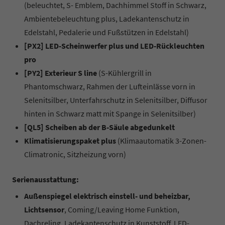
(beleuchtet, S- Emblem, Dachhimmel Stoff in Schwarz,
Ambientebeleuchtung plus, Ladekantenschutz in
Edelstahl, Pedalerie und Fußstützen in Edelstahl)
[PX2] LED-Scheinwerfer plus und LED-Rückleuchten
pro
[PY2] Exterieur S line
(S-Kühlergrill in
Phantomschwarz, Rahmen der Lufteinlässe vorn in
Selenitsilber, Unterfahrschutz in Selenitsilber, Diffusor
hinten in Schwarz matt mit Spange in Selenitsilber)
[QL5] Scheiben ab der B-Säule abgedunkelt
Klimatisierungspaket plus
(Klimaautomatik 3-Zonen-
Climatronic, Sitzheizung vorn)
Serienausstattung:
Außenspiegel elektrisch einstell- und beheizbar,
Lichtsensor
, Coming/Leaving Home Funktion,
Dachreling, Ladekantenschutz in Kunststoff, LED-