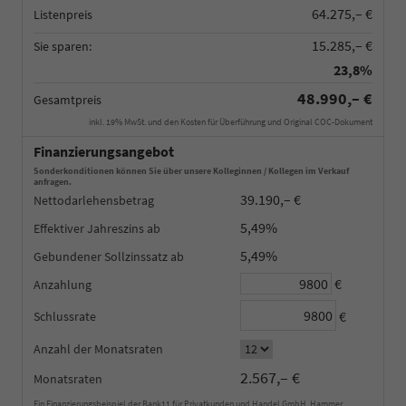
64.275,– €
Listenpreis
15.285,– €
Sie sparen:
23,8%
48.990,– €
Gesamtpreis
inkl. 19% MwSt. und den Kosten für Überführung und Original COC-Dokument
Finanzierungsangebot
Sonderkonditionen können Sie über unsere Kolleginnen / Kollegen im Verkauf
anfragen.
39.190,– €
Nettodarlehensbetrag
5,49%
Effektiver Jahreszins
5,49%
Gebundener Sollzinssatz
€
Anzahlung
€
Schlussrate
Anzahl der Monatsraten
2.567,– €
Monatsraten
Ein Finanzierungsbeispiel der Bank11 für Privatkunden und Handel GmbH, Hammer