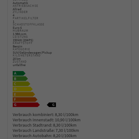
Automatik
ANTRIEBSACHSE
Allrad
ZYLINDER
4
PARTIKELFILTER
1
SCHADSTOFFKLASSE
Euro 6
HUBRAUM
1.984 ccm
LEISTUNG
150 kW (204 PS)
KRAFTSTOFF
Benzin
KATEGORIE
SUV/Geländewagen/Pickup
KILOMETERSTAND
20 km
ZUSTAND
unfallfrei
Verbrauch kombiniert:
8,30 l/100km
Verbrauch Innenstadt:
10,90 l/100km
Verbrauch Stadtrand:
8,30 l/100km
Verbrauch Landstraße:
7,30 l/100km
Verbrauch Autobahn:
8,20 l/100km