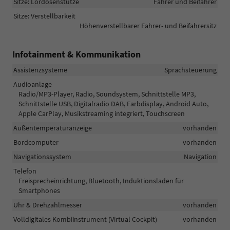
Sitze: Lordosenstütze
Fahrer und Beifahrer
Sitze: Verstellbarkeit
Höhenverstellbarer Fahrer- und Beifahrersitz
Infotainment & Kommunikation
Assistenzsysteme
Sprachsteuerung
Audioanlage
Radio/MP3-Player, Radio, Soundsystem, Schnittstelle MP3,
Schnittstelle USB, Digitalradio DAB, Farbdisplay, Android Auto,
Apple CarPlay, Musikstreaming integriert, Touchscreen
Außentemperaturanzeige
vorhanden
Bordcomputer
vorhanden
Navigationssystem
Navigation
Telefon
Freisprecheinrichtung, Bluetooth, Induktionsladen für
Smartphones
Uhr & Drehzahlmesser
vorhanden
Volldigitales Kombiinstrument (Virtual Cockpit)
vorhanden