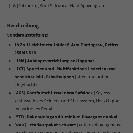
[JW] Sitzbezug Stoff Schwarz - Naht Agavengrau
Beschreibung
Sonderausstattung:
19 Zoll Leichtmetallräder 5-Arm Platingrau, Reifen
255/45 R19
[1M6] Anhängevorrichtung anklappbar
[1XT] Sportlenkrad, Multifunktions-Lederlenkrad
beheizbar inkl. Schaltwippen
(oben und unten
abgeflacht)
[4K5] Komfortschlüssel ohne Safelock
(Keyless,
schlüsselloses Schließ- und Startsystem, Heckklappe
mit virtuelles Pedal)
[5TD] Dekoreinlagen Aluminium Divergenz dunkel
[PAH] Exterieurpaket Schwarz
(Außenspiegelgehäuse
in Schwarz, Dachreling in Schwarz, Fensterzierleisten