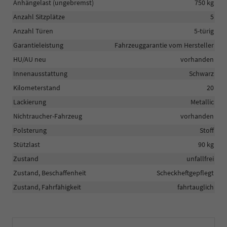
Anhängelast (ungebremst)
750 kg
Anzahl Sitzplätze
5
Anzahl Türen
5-türig
Garantieleistung
Fahrzeuggarantie vom Hersteller
HU/AU neu
vorhanden
Innenausstattung
Schwarz
Kilometerstand
20
Lackierung
Metallic
Nichtraucher-Fahrzeug
vorhanden
Polsterung
Stoff
Stützlast
90 kg
Zustand
unfallfrei
Zustand, Beschaffenheit
Scheckheftgepflegt
Zustand, Fahrfähigkeit
fahrtauglich