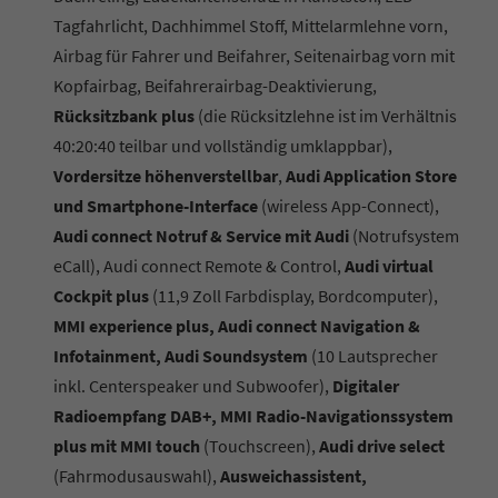
Tagfahrlicht, Dachhimmel Stoff, Mittelarmlehne vorn,
Airbag für Fahrer und Beifahrer, Seitenairbag vorn mit
Kopfairbag, Beifahrerairbag-Deaktivierung,
Rücksitzbank plus
(die Rücksitzlehne ist im Verhältnis
40:20:40 teilbar und vollständig umklappbar),
Vordersitze höhenverstellbar
,
Audi Application Store
und Smartphone-Interface
(wireless App-Connect),
Audi connect Notruf & Service mit Audi
(Notrufsystem
eCall), Audi connect Remote & Control,
Audi virtual
Cockpit plus
(11,9 Zoll Farbdisplay, Bordcomputer),
MMI experience plus, Audi connect Navigation &
Infotainment, Audi Soundsystem
(10 Lautsprecher
inkl. Centerspeaker und Subwoofer),
Digitaler
Radioempfang DAB+, MMI Radio-Navigationssystem
plus mit MMI touch
(Touchscreen),
Audi drive select
(Fahrmodusauswahl),
Ausweichassistent,