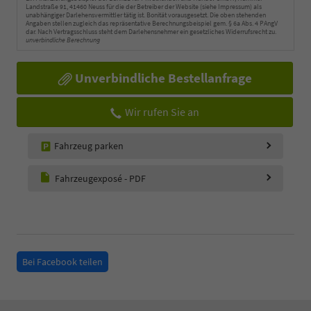
Landstraße 91, 41460 Neuss für die der Betreiber der Website (siehe Impressum) als
unabhängiger Darlehensvermittler tätig ist. Bonität vorausgesetzt. Die oben stehenden
Angaben stellen zugleich das repräsentative Berechnungsbeispiel gem. § 6a Abs. 4 PAngV
dar. Nach Vertragsschluss steht dem Darlehensnehmer ein gesetzliches Widerrufsrecht zu.
unverbindliche Berechnung
Unverbindliche Bestellanfrage
Wir rufen Sie an
Fahrzeug parken
Fahrzeugexposé - PDF
Bei Facebook teilen