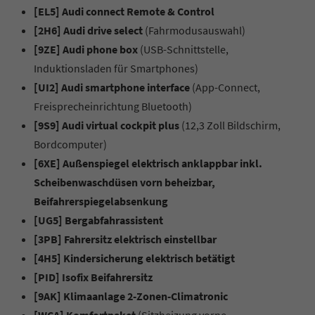
[EL5] Audi connect Remote & Control
[2H6] Audi drive select
(Fahrmodusauswahl)
[9ZE] Audi phone box
(USB-Schnittstelle,
Induktionsladen für Smartphones)
[UI2] Audi smartphone interface
(App-Connect,
Freisprecheinrichtung Bluetooth)
[9S9] Audi virtual cockpit plus
(12,3 Zoll Bildschirm,
Bordcomputer)
[6XE] Außenspiegel elektrisch anklappbar inkl.
Scheibenwaschdüsen vorn beheizbar,
Beifahrerspiegelabsenkung
[UG5] Bergabfahrassistent
[3PB] Fahrersitz elektrisch einstellbar
[4H5] Kindersicherung elektrisch betätigt
[PID] Isofix Beifahrersitz
[9AK] Klimaanlage 2-Zonen-Climatronic