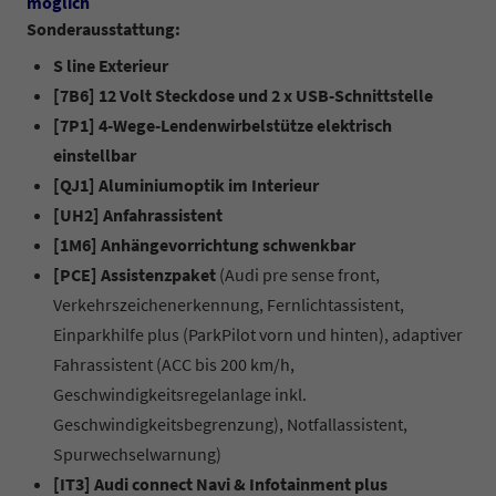
möglich
Sonderausstattung:
S line Exterieur
[7B6] 12 Volt Steckdose und 2 x USB-Schnittstelle
[7P1] 4-Wege-Lendenwirbelstütze elektrisch
einstellbar
[QJ1] Aluminiumoptik im Interieur
[UH2] Anfahrassistent
[1M6] Anhängevorrichtung schwenkbar
[PCE] Assistenzpaket
(Audi pre sense front,
Verkehrszeichenerkennung, Fernlichtassistent,
Einparkhilfe plus (ParkPilot vorn und hinten), adaptiver
Fahrassistent (ACC bis 200 km/h,
Geschwindigkeitsregelanlage inkl.
Geschwindigkeitsbegrenzung), Notfallassistent,
Spurwechselwarnung)
[IT3] Audi connect Navi & Infotainment plus