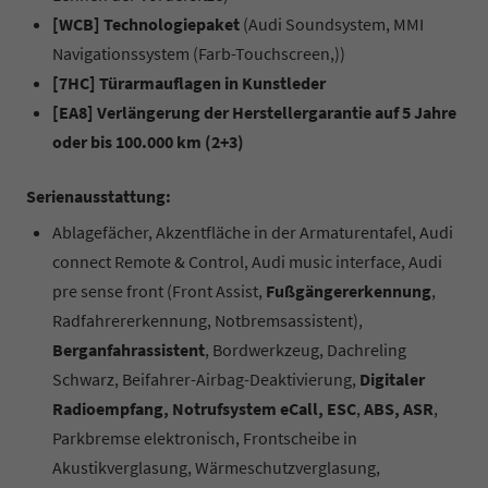
[WCB] Technologiepaket
(Audi Soundsystem, MMI
Navigationssystem (Farb-Touchscreen,))
[7HC] Türarmauflagen in Kunstleder
[EA8] Verlängerung der Herstellergarantie auf 5 Jahre
oder bis 100.000 km (2+3)
Serienausstattung:
Ablagefächer, Akzentfläche in der Armaturentafel, Audi
connect Remote & Control, Audi music interface, Audi
pre sense front (Front Assist,
Fußgängererkennung
,
Radfahrererkennung, Notbremsassistent),
Berganfahrassistent
, Bordwerkzeug, Dachreling
Schwarz, Beifahrer-Airbag-Deaktivierung,
Digitaler
Radioempfang, Notrufsystem eCall,
ESC
,
ABS, ASR
,
Parkbremse elektronisch, Frontscheibe in
Akustikverglasung, Wärmeschutzverglasung,