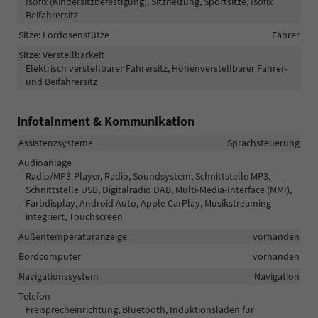
Isofix (Kindersitzbefestigung), Sitzheizung, Sportsitze, Isofix
Beifahrersitz
Sitze: Lordosenstütze
Fahrer
Sitze: Verstellbarkeit
Elektrisch verstellbarer Fahrersitz, Höhenverstellbarer Fahrer-
und Beifahrersitz
Infotainment & Kommunikation
Assistenzsysteme
Sprachsteuerung
Audioanlage
Radio/MP3-Player, Radio, Soundsystem, Schnittstelle MP3,
Schnittstelle USB, Digitalradio DAB, Multi-Media-Interface (MMI),
Farbdisplay, Android Auto, Apple CarPlay, Musikstreaming
integriert, Touchscreen
Außentemperaturanzeige
vorhanden
Bordcomputer
vorhanden
Navigationssystem
Navigation
Telefon
Freisprecheinrichtung, Bluetooth, Induktionsladen für