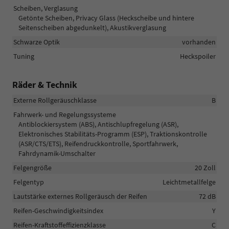
Scheiben, Verglasung
Getönte Scheiben, Privacy Glass (Heckscheibe und hintere
Seitenscheiben abgedunkelt), Akustikverglasung
Schwarze Optik
vorhanden
Tuning
Heckspoiler
Räder & Technik
Externe Rollgeräuschklasse
B
Fahrwerk- und Regelungssysteme
Antiblockiersystem (ABS), Antischlupfregelung (ASR),
Elektronisches Stabilitäts-Programm (ESP), Traktionskontrolle
(ASR/CTS/ETS), Reifendruckkontrolle, Sportfahrwerk,
Fahrdynamik-Umschalter
Felgengröße
20 Zoll
Felgentyp
Leichtmetallfelge
Lautstärke externes Rollgeräusch der Reifen
72 dB
Reifen-Geschwindigkeitsindex
Y
Reifen-Kraftstoffeffizienzklasse
C