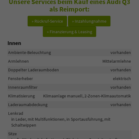
Unsere Services beim Kauf eines Audi Q3
als Reimport:
» Rückruf-Service
» Inzahlungnahme
» Finanzierung & Leasing
Innen
Ambiente-Beleuchtung
vorhanden
Armlehnen
Mittelarmlehne
Doppelter Laderaumboden
vorhanden
Fensterheber
elektrisch
Innenraumfilter
vorhanden
Klimatisierung
Klimaanlage manuell, 2-Zonen-Klimaautomatik
Laderaumabdeckung
vorhanden
Lenkrad
in Leder, mit Multifunktionen, in Sportausführung, mit
Schaltwippen
Sitze