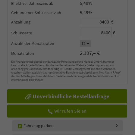
5,49%
Effektiver Jahreszins
5,49%
Gebundener Sollzinssatz
€
Anzahlung
€
Schlussrate
Anzahl der Monatsraten
2.197,– €
Monatsraten
Ein Finanzierungsbeispiel der Bank11 für Privatkunden und Handel GmbH, Hammer
Landstraße 91, 41460 Neuss für die der Betreiber der Website (siehe Impressum) als
unabhängiger Darlehensvermittler tätig ist. Bonität vorausgesetzt. Die oben stehenden
Angaben stellen zugleich das repräsentative Berechnungsbeispiel gem. § 6a Abs. 4 PAngV
dar. Nach Vertragsschluss steht dem Darlehensnehmer ein gesetzliches Widerrufsrecht zu.
unverbindliche Berechnung
Unverbindliche Bestellanfrage
Wir rufen Sie an
Fahrzeug parken