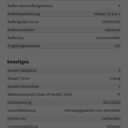
Reifen-Nasshaftungsklasse
A
Reifenbezeichnung
Ventus S1 Evo 2
Reifengröße vorne
255/40 R20
Reifenhersteller
Hankook
Reifentyp
Sommerreifen
Tragfähigkeitsindex
101
Sonstiges
Anzahl Sitzplätze
5
Anzahl Türen
5-türig
Anzahl Vorbesitzer
1
Batteriezustand (State of Health, SoH)
%
Erstzulassung
30.11.2023
Garantieleistung
Fahrzeuggarantie vom Hersteller
HU/AU neu
vorhanden
Innenausstattung
Schwarz