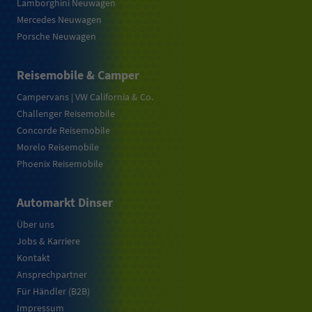
Lamborghini Neuwagen
Mercedes Neuwagen
Porsche Neuwagen
Reisemobile & Camper
Campervans | VW California & Co.
Challenger Reisemobile
Concorde Reisemobile
Morelo Reisemobile
Phoenix Reisemobile
Automarkt Dinser
Über uns
Jobs & Karriere
Kontakt
Ansprechpartner
Für Händler (B2B)
Impressum