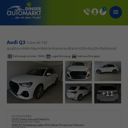
0
Audi Q3
S line 40 TDI
quattro+AHK+Navi+Matrix+Kamera+Black+GV5+Alu20+ParkAssist
Fahrzeugnummer:
29001
Lagerfahrzeug
Gebrauchtwagen
+11
AUSSENFARBE
[2Y2Y] Gletscherweiß Metallic
INNENAUSSTATTUNG
[N5K/EI] Sitzbezug Leder-Mikrofaser Dinamica Schwarz
GETRIEBE