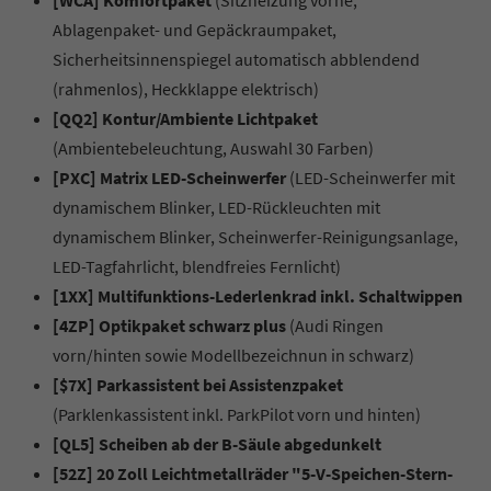
[WCA] Komfortpaket
(Sitzheizung vorne,
Ablagenpaket- und Gepäckraumpaket,
Sicherheitsinnenspiegel automatisch abblendend
(rahmenlos), Heckklappe elektrisch)
[QQ2] Kontur/Ambiente Lichtpaket
(Ambientebeleuchtung, Auswahl 30 Farben)
[PXC] Matrix LED-Scheinwerfer
(LED-Scheinwerfer mit
dynamischem Blinker, LED-Rückleuchten mit
dynamischem Blinker, Scheinwerfer-Reinigungsanlage,
LED-Tagfahrlicht, blendfreies Fernlicht)
[1XX] Multifunktions-Lederlenkrad inkl. Schaltwippen
[4ZP] Optikpaket schwarz plus
(Audi Ringen
vorn/hinten sowie Modellbezeichnun in schwarz)
[$7X] Parkassistent bei Assistenzpaket
(Parklenkassistent inkl. ParkPilot vorn und hinten)
[QL5] Scheiben ab der B-Säule abgedunkelt
[52Z] 20 Zoll Leichtmetallräder "5-V-Speichen-Stern-