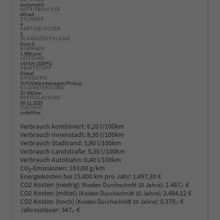
Automatik
ANTRIEBSACHSE
Allrad
ZYLINDER
4
PARTIKELFILTER
1
SCHADSTOFFKLASSE
Euro 6
HUBRAUM
1.968 ccm
LEISTUNG
147 kW (200 PS)
KRAFTSTOFF
Diesel
KATEGORIE
SUV/Geländewagen/Pickup
KILOMETERSTAND
37.000 km
ERSTZULASSUNG
30.11.2023
ZUSTAND
unfallfrei
Verbrauch kombiniert:
6,20 l/100km
Verbrauch Innenstadt:
8,30 l/100km
Verbrauch Stadtrand:
5,90 l/100km
Verbrauch Landstraße:
5,30 l/100km
Verbrauch Autobahn:
6,40 l/100km
CO
-Emissionen:
163,00 g/km
2
Energiekosten bei 15.000 km pro Jahr:
1.497,30 €
CO2 Kosten (niedrig)
:
1.467,- €
(Kosten Durchschnitt 10 Jahre)
CO2 Kosten (mittel)
:
3.484,12 €
(Kosten Durchschnitt 10 Jahre)
CO2 Kosten (hoch)
:
5.379,- €
(Kosten Durchschnitt 10 Jahre)
Jahressteuer:
347,- €