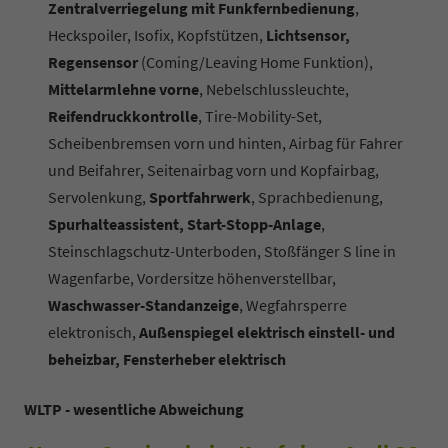
Zentralverriegelung mit Funkfernbedienung
,
Heckspoiler, Isofix, Kopfstützen,
Lichtsensor,
Regensensor
(Coming/Leaving Home Funktion),
Mittelarmlehne vorne
, Nebelschlussleuchte,
Reifendruckkontrolle
, Tire-Mobility-Set,
Scheibenbremsen vorn und hinten, Airbag für Fahrer
und Beifahrer, Seitenairbag vorn und Kopfairbag,
Servolenkung,
Sportfahrwerk
, Sprachbedienung,
Spurhalteassistent, Start-Stopp-Anlage
,
Steinschlagschutz-Unterboden, Stoßfänger S line in
Wagenfarbe, Vordersitze höhenverstellbar,
Waschwasser-Standanzeige
, Wegfahrsperre
elektronisch,
Außenspiegel elektrisch einstell- und
beheizbar, Fensterheber elektrisch
WLTP - wesentliche Abweichung