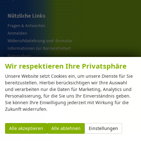
Nützliche Links
Fragen & Antworten
Anmelden
Widerrufsbelehrung und -formular
Informationen zur Barrierefreiheit
Datenschutz
Cookie-Einstellungen
Wir respektieren Ihre Privatsphäre
Warum EU-Neuwagen ?
Unsere Website setzt Cookies ein, um unsere Dienste für Sie
bereitzustellen. Hierbei berücksichtigen wir Ihre Auswahl
und verarbeiten nur die Daten für Marketing, Analytics und
Weitere Informationen zum offiziellen Kraftstoffverbrauch und zu den offiziellen
Personalisierung, für die Sie uns Ihr Einverständnis geben.
spezifischen CO
-Emissionen und gegebenenfalls zum Stromverbrauch neuer PKW
2
können dem 'Leitfaden über den offiziellen Kraftstoffverbrauch, die offiziellen
Sie können Ihre Einwilligung jederzeit mit Wirkung für die
spezifischen CO
-Emissionen und den offiziellen Stromverbrauch neuer PKW'
2
Zukunft widerrufen.
entnommen werden, der an allen Verkaufsstellen und bei der 'Deutschen Automobil
Treuhand GmbH' unentgeltlich erhältlich ist unter www.dat.de.
Alle akzeptieren
Alle ablehnen
Einstellungen
© 2026
Automarkt Dinser GmbH
,
Franz-Walchner-Str. 8
,
88239
Wangen im
Allgäu,
+49-7522-77114-0
Powered by Autrado