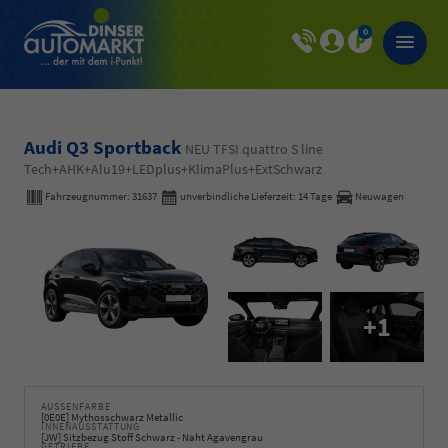
0
Audi Q3 Sportback
NEU TFSI quattro S line
Tech+AHK+Alu19+LEDplus+KlimaPlus+ExtSchwarz
Fahrzeugnummer:
31637
unverbindliche Lieferzeit:
14 Tage
Neuwagen
+1
AUSSENFARBE
[0E0E] Mythosschwarz Metallic
INNENAUSSTATTUNG
[JW] Sitzbezug Stoff Schwarz - Naht Agavengrau
GETRIEBE