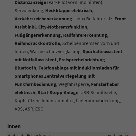
Distanzanzeige
(ParkPilot vorn und hinten),
Servolenkung,
Heckklappe elektrisch
,
Verkehrszeichenerkennung
, Isofix Beifahrersitz,
Front
Assist inkl. City-Notbremsfunktion,
Fußgängererkennung, Radfahrererkennung,
Reifendruckkontrolle
, Scheibenbremsen vorn und
hinten, Wärmeschutzverglasung,
Spurhalteassistent
mit Notfallassistent, Freisprecheinrichtung
Bluetooth, Telefonablage mit induktionsladen für
Smartphones Zentralverriegelung mit
Funkfernbedienung
, Wegfahrsperre,
Fensterheber
elektrisch, Start-Stopp-Anlage
, USB-Schnittstelle,
Kopfstützen, Innenraumfilter, Laderaumabdeckung,
ABS, ASR, ESC
Innen
Ambiente-Beleuchtung
vorhanden