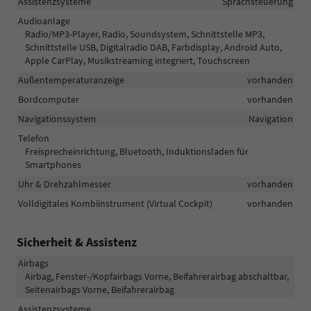
Assistenzsysteme
Sprachsteuerung
Audioanlage
Radio/MP3-Player, Radio, Soundsystem, Schnittstelle MP3,
Schnittstelle USB, Digitalradio DAB, Farbdisplay, Android Auto,
Apple CarPlay, Musikstreaming integriert, Touchscreen
Außentemperaturanzeige
vorhanden
Bordcomputer
vorhanden
Navigationssystem
Navigation
Telefon
Freisprecheinrichtung, Bluetooth, Induktionsladen für
Smartphones
Uhr & Drehzahlmesser
vorhanden
Volldigitales Kombiinstrument (Virtual Cockpit)
vorhanden
Sicherheit & Assistenz
Airbags
Airbag, Fenster-/Kopfairbags Vorne, Beifahrerairbag abschaltbar,
Seitenairbags Vorne, Beifahrerairbag
Assistenzsysteme