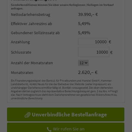
Sonderkonditionen können Sie über unsere Kolleginnen / Kollegen im Verkauf
anfragen.
39.990,– €
Nettodarlehensbetrag
5,49%
Effektiver Jahreszins
5,49%
Gebundener Sollzinssatz
€
Anzahlung
€
Schlussrate
Anzahl der Monatsraten
2.620,– €
Monatsraten
Ein Finanzierungsbeispiel der Bank11 für Privatkunden und Handel GmbH, Hammer
Landstraße 91, 41460 Neuss für die der Betreiber der Website (siehe Impressum) als
unabhängiger Darlehensvermittler tätig ist. Bonität vorausgesetzt. Die oben stehenden
Angaben stellen zugleich das repräsentative Berechnungsbeispiel gem. § 6a Abs. 4 PAngV
dar. Nach Vertragsschluss steht dem Darlehensnehmer ein gesetzliches Widerrufsrecht zu.
unverbindliche Berechnung
Unverbindliche Bestellanfrage
Wir rufen Sie an