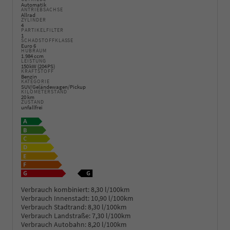
Automatik
ANTRIEBSACHSE
Allrad
ZYLINDER
4
PARTIKELFILTER
1
SCHADSTOFFKLASSE
Euro 6
HUBRAUM
1.984 ccm
LEISTUNG
150 kW (204 PS)
KRAFTSTOFF
Benzin
KATEGORIE
SUV/Geländewagen/Pickup
KILOMETERSTAND
20 km
ZUSTAND
unfallfrei
Verbrauch kombiniert:
8,30 l/100km
Verbrauch Innenstadt:
10,90 l/100km
Verbrauch Stadtrand:
8,30 l/100km
Verbrauch Landstraße:
7,30 l/100km
Verbrauch Autobahn:
8,20 l/100km