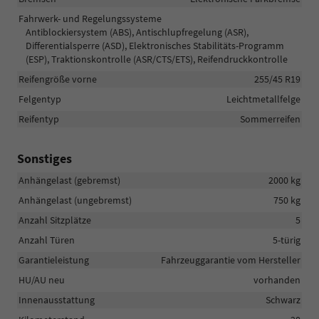
Fahrwerk- und Regelungssysteme
Antiblockiersystem (ABS), Antischlupfregelung (ASR),
Differentialsperre (ASD), Elektronisches Stabilitäts-Programm
(ESP), Traktionskontrolle (ASR/CTS/ETS), Reifendruckkontrolle
Reifengröße vorne
255/45 R19
Felgentyp
Leichtmetallfelge
Reifentyp
Sommerreifen
Sonstiges
Anhängelast (gebremst)
2000 kg
Anhängelast (ungebremst)
750 kg
Anzahl Sitzplätze
5
Anzahl Türen
5-türig
Garantieleistung
Fahrzeuggarantie vom Hersteller
HU/AU neu
vorhanden
Innenausstattung
Schwarz