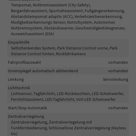
Tempomat, Notbremsassistent (City-Safety),
Berganfahrassistent, Spurhalteassistent, Fußgängererkennung,
Abstandstempomat adaptiv (ACC), Verkehrzeichenerkennung,
Müdigkeitserkennungs-Sensor, Notrufsystem, Autonomes
Notbremssystem, Abstandswarner, Geschwindigkeitsbegrenzer,
Ausweichassistent (ESA)
Einparkhilfe
Selbstlenkendes System, Park Distance Control vorne, Park
Distance Control hinten, Rückfahrkamera
Fahrprofilauswahl
vorhanden
Innenspiegel automatisch abblendend
vorhanden
Lenkung
Servolenkung
Lichttechnik
Lichtsensor, Tagfahrlicht, LED-Rückleuchten, LED-Scheinwerfer,
Fernlichtassistent, LED-Tagfahrlicht, Voll-LED Scheinwerfer
Start/Stop-Automatik
vorhanden
Zentralverriegelung
Zentralverriegelung, Zentralverriegelung mit
Funkfernbedienung, Schlüssellose Zentralverriegelung (Keyless
Go)