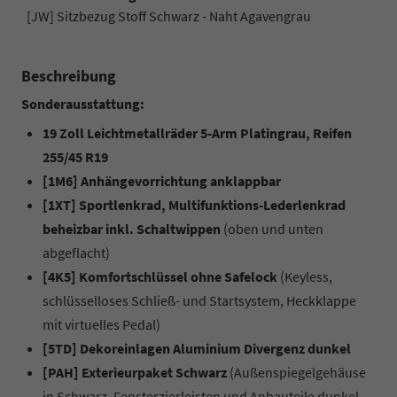
[JW] Sitzbezug Stoff Schwarz - Naht Agavengrau
Beschreibung
Sonderausstattung:
19 Zoll Leichtmetallräder 5-Arm Platingrau, Reifen
255/45 R19
[1M6] Anhängevorrichtung anklappbar
[1XT] Sportlenkrad, Multifunktions-Lederlenkrad
beheizbar inkl. Schaltwippen
(oben und unten
abgeflacht)
[4K5] Komfortschlüssel ohne Safelock
(Keyless,
schlüsselloses Schließ- und Startsystem, Heckklappe
mit virtuelles Pedal)
[5TD] Dekoreinlagen Aluminium Divergenz dunkel
[PAH] Exterieurpaket Schwarz
(Außenspiegelgehäuse
in Schwarz, Fensterzierleisten und Anbauteile dunkel,