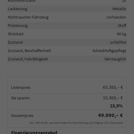
Kilometerstand
20
Lackierung
Metallic
Nichtraucher-Fahrzeug
vorhanden
Polsterung
Stoff
Stützlast
90 kg
Zustand
unfallfrei
Zustand, Beschaffenheit
Scheckheftgepflegt
Zustand, Fahrfähigkeit
fahrtauglich
65.355,– €
Listenpreis
15.365,– €
Sie sparen:
23,5%
49.990,– €
Gesamtpreis
inkl. 19% MwSt. und den Kosten für Überführung und Original COC-Dokument
Finanzierungsangebot