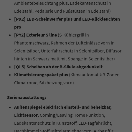
Ambientebeleuchtung plus, Ladekantenschutz in
Edelstahl, Pedalerie und Fußstützen in Edelstahl)
[PX2] LED-Scheinwerfer plus und LED-Rückleuchten
pro
[PY2] Exterieur S line
(S-Kühlergrill in
Phantomschwarz, Rahmen der Lufteinlässe vorn in
Selenitsilber, Unterfahrschutz in Selenitsilber, Diffusor
hinten in Schwarz matt mit Spange in Selenitsilber)
[QL5] Scheiben ab der B-Säule abgedunkelt
Klimatisierungspaket plus
(Klimaautomatik 3-Zonen-
Climatronic, Sitzheizung vorn)
Serienausstattung:
Außenspiegel elektrisch einstell- und beheizbar,
Lichtsensor
, Coming/Leaving Home Funktion,
Ladekantenschutz in Kunststoff, LED-Tagfahrlicht,
Dachhimmel Stoff, Mittelarmlehne vorn, Airbag für