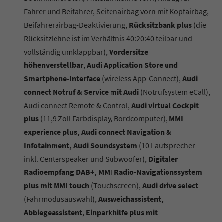
Fahrer und Beifahrer, Seitenairbag vorn mit Kopfairbag,
Beifahrerairbag-Deaktivierung,
Rücksitzbank plus
(die
Rücksitzlehne ist im Verhältnis 40:20:40 teilbar und
vollständig umklappbar),
Vordersitze
höhenverstellbar
,
Audi Application Store und
Smartphone-Interface
(wireless App-Connect),
Audi
connect Notruf & Service mit Audi
(Notrufsystem eCall),
Audi connect Remote & Control,
Audi virtual Cockpit
plus
(11,9 Zoll Farbdisplay, Bordcomputer),
MMI
experience plus, Audi connect Navigation &
Infotainment, Audi Soundsystem
(10 Lautsprecher
inkl. Centerspeaker und Subwoofer),
Digitaler
Radioempfang DAB+, MMI Radio-Navigationssystem
plus mit MMI touch
(Touchscreen),
Audi drive select
(Fahrmodusauswahl),
Ausweichassistent,
Abbiegeassistent
,
Einparkhilfe plus mit