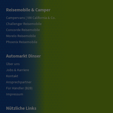
Reisemobile & Camper
Campervans | VW California & Co.
Challenger Reisemobile
Concorde Reisemobile
Morelo Reisemobile
Phoenix Reisemobile
Automarkt Dinser
Über uns
Jobs & Karriere
Kontakt
Ansprechpartner
Für Händler (B2B)
Impressum
Nützliche Links