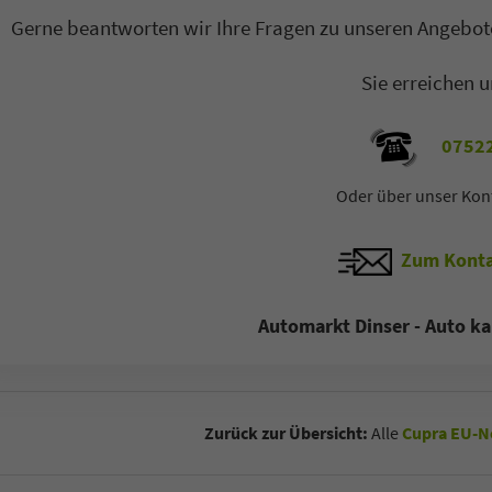
Gerne beantworten wir Ihre Fragen zu unseren Angebote
co Heck
Oliver Zerbe
Sie erreichen u
ager B2C / B2B
Sales Manager B2C / B2B
ilverkäufer
Automobilverkäufer
07522
 77 11 4 - 22
+49 7522 77 11 4 - 11
Oder über unser Kon
-Mail
E-Mail
Zum Konta
Automarkt Dinser - Auto ka
Zurück zur Übersicht:
Alle
Cupra EU-N