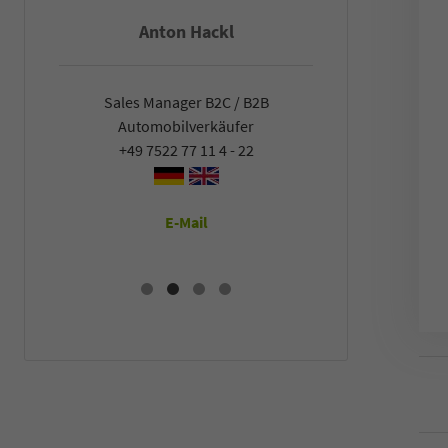
Anton Hackl
Fal
Sales Manager B2C / B2B
Sales Man
Automobilverkäufer
Automob
+49 7522 77 11 4 - 22
+49 7522
E-Mail
E