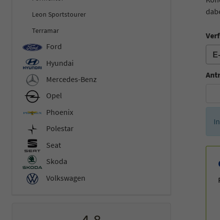
dabe
Leon Sportstourer
Terramar
Verf
Ford
Hyundai
Ant
Mercedes-Benz
Opel
Phoenix
I
Polestar
Seat
Skoda
Volkswagen