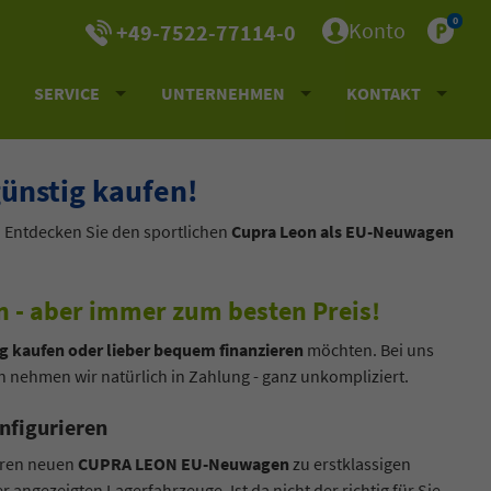
0
Konto
+49-7522-77114-0
SERVICE
UNTERNEHMEN
KONTAKT
nstig kaufen!
. Entdecken Sie den sportlichen
Cupra Leon als EU-Neuwagen
n - aber immer zum besten Preis!
g kaufen oder lieber bequem finanzieren
möchten. Bei uns
nehmen wir natürlich in Zahlung - ganz unkompliziert.
nfigurieren
Ihren neuen
CUPRA LEON EU-Neuwagen
zu erstklassigen
 angezeigten Lagerfahrzeuge. Ist da nicht der richtig für Sie