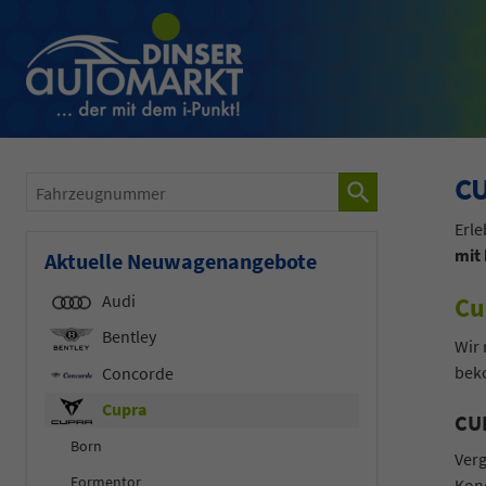
CU
Fahrzeugnummer
Erl
mit
Aktuelle Neuwagenangebote
Audi
Cu
Bentley
Wir 
beko
Concorde
Cupra
CUP
Born
Verg
Formentor
Kond