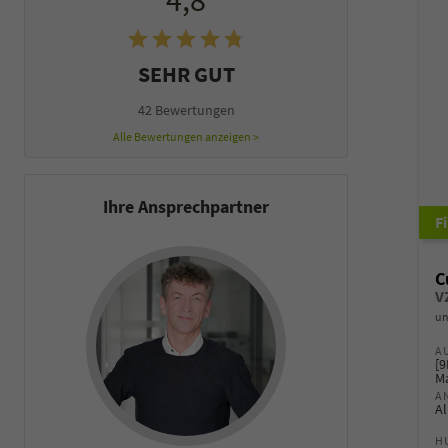
4,8
SEHR GUT
42 Bewertungen
Alle Bewertungen anzeigen >
Ihre Ansprechpartner
C
un
A
[9
M
A
Al
H