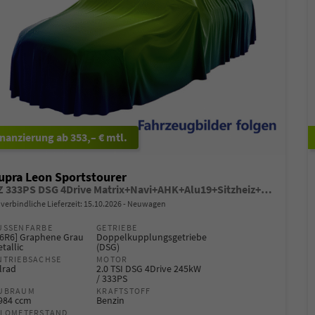
ab 353,– € mtl.
upra Leon Sportstourer
VZ 333PS DSG 4Drive Matrix+Navi+AHK+Alu19+Sitzheiz+IntelligentDrive+GV4
verbindliche Lieferzeit:
15.10.2026
Neuwagen
USSENFARBE
GETRIEBE
R6R6] Graphene Grau
Doppelkupplungsgetriebe
tallic
(DSG)
NTRIEBSACHSE
MOTOR
lrad
2.0 TSI DSG 4Drive 245kW
/ 333PS
UBRAUM
KRAFTSTOFF
.984 ccm
Benzin
ILOMETERSTAND