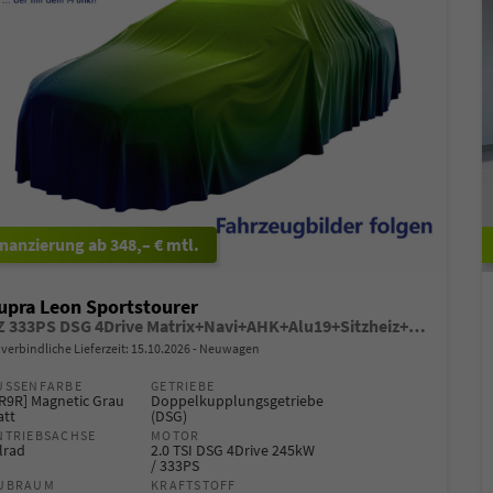
ab 348,– € mtl.
upra Leon Sportstourer
VZ 333PS DSG 4Drive Matrix+Navi+AHK+Alu19+Sitzheiz+IntelligentDrive+GV4
verbindliche Lieferzeit:
15.10.2026
Neuwagen
USSENFARBE
GETRIEBE
R9R] Magnetic Grau
Doppelkupplungsgetriebe
att
(DSG)
NTRIEBSACHSE
MOTOR
lrad
2.0 TSI DSG 4Drive 245kW
/ 333PS
UBRAUM
KRAFTSTOFF