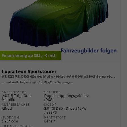
ab 353,– € mtl.
Cupra Leon Sportstourer
VZ 333PS DSG 4Drive Matrix+Navi+AHK+Alu19+Sitzheiz+IntelligentDrive+GV4
unverbindliche Lieferzeit:
15.10.2026
Neuwagen
AUSSENFARBE
GETRIEBE
[4U4U] Taiga Grau
Doppelkupplungsgetriebe
Metallic
(DSG)
ANTRIEBSACHSE
MOTOR
Allrad
2.0 TSI DSG 4Drive 245kW
/ 333PS
HUBRAUM
KRAFTSTOFF
1.984 ccm
Benzin
KILOMETERSTAND