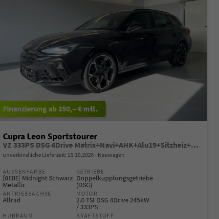
ab 350,– € mtl.
Cupra Leon Sportstourer
VZ 333PS DSG 4Drive Matrix+Navi+AHK+Alu19+Sitzheiz+IntelligentDrive+GV4
unverbindliche Lieferzeit:
15.10.2026
Neuwagen
AUSSENFARBE
GETRIEBE
[0E0E] Midnight Schwarz
Doppelkupplungsgetriebe
Metallic
(DSG)
ANTRIEBSACHSE
MOTOR
Allrad
2.0 TSI DSG 4Drive 245kW
/ 333PS
HUBRAUM
KRAFTSTOFF