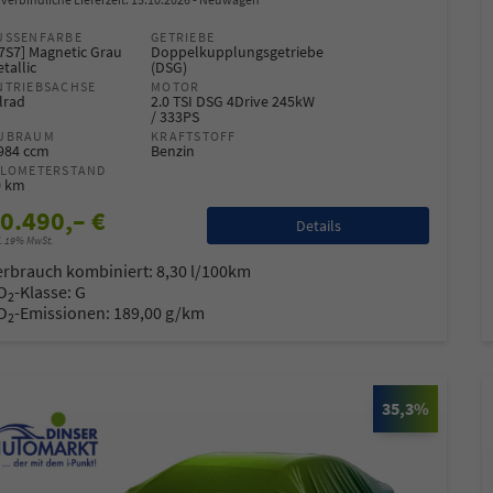
USSENFARBE
GETRIEBE
7S7] Magnetic Grau
Doppelkupplungsgetriebe
tallic
(DSG)
NTRIEBSACHSE
MOTOR
lrad
2.0 TSI DSG 4Drive 245kW
/ 333PS
UBRAUM
KRAFTSTOFF
.984 ccm
Benzin
ILOMETERSTAND
0 km
0.490,– €
Details
l. 19% MwSt.
erbrauch kombiniert:
8,30 l/100km
O
-Klasse:
G
2
O
-Emissionen:
189,00 g/km
2
35,3%