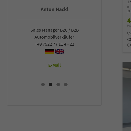
1
K
Anton Hackl
Fal
2
4
inc
Sales Manager B2C / B2B
Sales Man
V
Automobilverkäufer
Automob
C
+49 7522 77 11 4 - 22
+49 7522
C
E-Mail
E