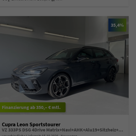
35,4%
ab 350,– € mtl.
Cupra Leon Sportstourer
VZ 333PS DSG 4Drive Matrix+Navi+AHK+Alu19+Sitzheiz+IntelligentDrive+GV4
unverbindliche Lieferzeit:
15.10.2026
Neuwagen