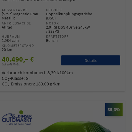
AUSSENFARBE
GETRIEBE
[S7S7] Magnetic Grau
Doppelkupplungsgetriebe
Metallic
(DSG)
ANTRIEBSACHSE
MOTOR
Allrad
2.0 TSI DSG 4Drive 245kW
/ 333PS
HUBRAUM
KRAFTSTOFF
1.984 ccm
Benzin
KILOMETERSTAND
20 km
40.490,– €
Details
incl. 19% MwSt.
Verbrauch kombiniert:
8,30 l/100km
CO
-Klasse:
G
2
CO
-Emissionen:
189,00 g/km
2
35,3%