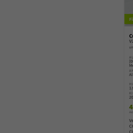
C
un
A
[0
Me
A
Al
H
1
K
2
4
inc
V
C
C