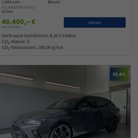
1.984 ccm
Benzin
KILOMETERSTAND
20 km
40.490,– €
Details
incl. 19% MwSt.
Verbrauch kombiniert:
8,30 l/100km
CO
-Klasse:
G
2
CO
-Emissionen:
189,00 g/km
2
35,4%