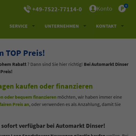
0
Konto
+49-7522-77114-0
SERVICE
UNTERNEHMEN
KONTAKT
m TOP Preis!
hohem Rabatt
? Dann sind Sie hier richtig!
Bei Automarkt Dinser
Preis!
gen kaufen oder finanzieren
en oder bequem finanzieren
möchten, wir haben immer eine
fairen Preis an
, oder verwenden es als Anzahlung, damit Sie
sofort verfügbar bei Automarkt Dinser!
upra Leon Sportstourer Neuwagen günstig kaufen
wollen. Bei