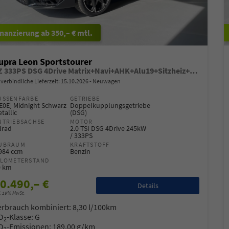
ab 350,– € mtl.
upra Leon Sportstourer
VZ 333PS DSG 4Drive Matrix+Navi+AHK+Alu19+Sitzheiz+IntelligentDrive+GV4
verbindliche Lieferzeit:
15.10.2026
Neuwagen
USSENFARBE
GETRIEBE
E0E] Midnight Schwarz
Doppelkupplungsgetriebe
tallic
(DSG)
NTRIEBSACHSE
MOTOR
lrad
2.0 TSI DSG 4Drive 245kW
/ 333PS
UBRAUM
KRAFTSTOFF
.984 ccm
Benzin
ILOMETERSTAND
0 km
0.490,– €
Details
l. 19% MwSt.
erbrauch kombiniert:
8,30 l/100km
O
-Klasse:
G
2
O
-Emissionen:
189,00 g/km
2