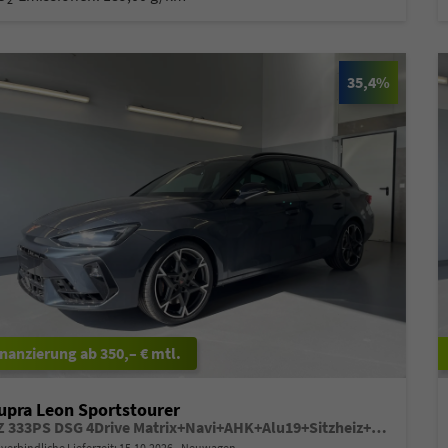
35,4%
ab 350,– € mtl.
upra Leon Sportstourer
VZ 333PS DSG 4Drive Matrix+Navi+AHK+Alu19+Sitzheiz+IntelligentDrive+GV4
verbindliche Lieferzeit:
15.10.2026
Neuwagen