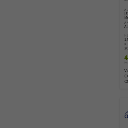
A
[S
Me
A
Al
H
1
K
2
4
inc
V
C
C