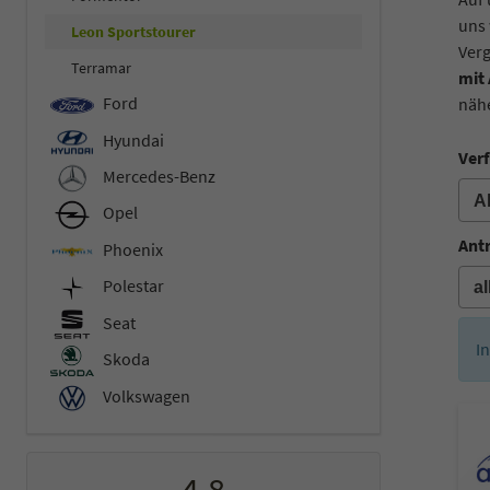
uns 
Leon Sportstourer
Verg
Terramar
mit
Ford
nähe
Hyundai
Verf
Mercedes-Benz
Opel
Ant
Phoenix
Polestar
Seat
I
Skoda
Volkswagen