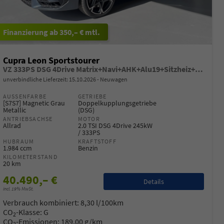
ab 350,– € mtl.
Cupra Leon Sportstourer
VZ 333PS DSG 4Drive Matrix+Navi+AHK+Alu19+Sitzheiz+IntelligentDrive+GV4
unverbindliche Lieferzeit:
15.10.2026
Neuwagen
AUSSENFARBE
GETRIEBE
[S7S7] Magnetic Grau
Doppelkupplungsgetriebe
Metallic
(DSG)
ANTRIEBSACHSE
MOTOR
Allrad
2.0 TSI DSG 4Drive 245kW
/ 333PS
HUBRAUM
KRAFTSTOFF
1.984 ccm
Benzin
KILOMETERSTAND
20 km
40.490,– €
Details
incl. 19% MwSt.
Verbrauch kombiniert:
8,30 l/100km
CO
-Klasse:
G
2
CO
-Emissionen:
189,00 g/km
2