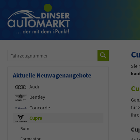
Cu
Fahrzeugnummer
Sie
kau
Aktuelle Neuwagenangebote
Audi
Cu
Bentley
Ganz
für
Concorde
Ihr
Cupra
Cup
Born
Formentor
Auf 