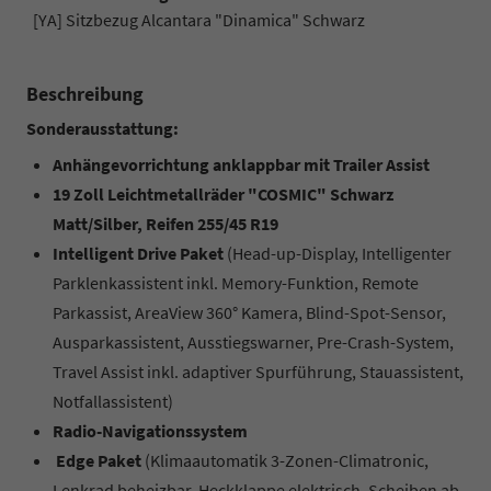
[YA] Sitzbezug Alcantara "Dinamica" Schwarz
Beschreibung
Sonderausstattung:
Anhängevorrichtung anklappbar mit Trailer Assist
19 Zoll Leichtmetallräder "COSMIC" Schwarz
Matt/Silber, Reifen 255/45 R19
Intelligent Drive Paket
(Head-up-Display, Intelligenter
Parklenkassistent inkl. Memory-Funktion, Remote
Parkassist, AreaView 360° Kamera, Blind-Spot-Sensor,
Ausparkassistent, Ausstiegswarner, Pre-Crash-System,
Travel Assist inkl. adaptiver Spurführung, Stauassistent,
Notfallassistent)
Radio-Navigationssystem
Edge Paket
(Klimaautomatik 3-Zonen-Climatronic,
Lenkrad beheizbar, Heckklappe elektrisch, Scheiben ab