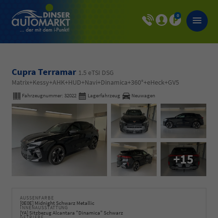
0
Cupra Terramar
1.5 eTSI DSG
Matrix+Kessy+AHK+HUD+Navi+Dinamica+360°+eHeck+GV5
Fahrzeugnummer:
32022
Lagerfahrzeug
Neuwagen
+15
AUSSENFARBE
[0E0E] Midnight Schwarz Metallic
INNENAUSSTATTUNG
[YA] Sitzbezug Alcantara "Dinamica" Schwarz
GETRIEBE