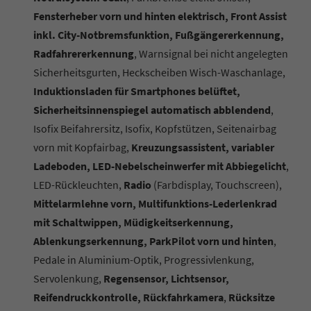
Fensterheber vorn und hinten elektrisch, Front Assist
inkl. City-Notbremsfunktion, Fußgängererkennung,
Radfahrererkennung
, Warnsignal bei nicht angelegten
Sicherheitsgurten, Heckscheiben Wisch-Waschanlage,
Induktionsladen für Smartphones belüftet,
Sicherheitsinnenspiegel automatisch abblendend
,
Isofix Beifahrersitz, Isofix, Kopfstützen, Seitenairbag
vorn mit Kopfairbag,
Kreuzungsassistent, variabler
Ladeboden, LED-Nebelscheinwerfer mit Abbiegelicht
,
LED-Rückleuchten,
Radio
(Farbdisplay, Touchscreen),
Mittelarmlehne vorn, Multifunktions-Lederlenkrad
mit Schaltwippen, Müdigkeitserkennung,
Ablenkungserkennung, ParkPilot vorn und hinten
,
Pedale in Aluminium-Optik, Progressivlenkung,
Servolenkung,
Regensensor, Lichtsensor,
Reifendruckkontrolle, Rückfahrkamera
,
Rücksitze