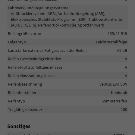
Fahrwerk- und Regelungssysteme
Antiblockiersystem (ABS), Antischlupfregelung (ASR),
Elektronisches Stabilitäts-Programm (ESP), Traktionskontrolle
(ASR/CTS/ETS), Reifendruckkontrolle, Sportfahrwerk
Reifengröße vorne
255/45 R19
Felgentyp
Leichtmetallfelge
Lautstärke externes Rollgeräusch der Reifen
69 dB
Reifen-Geschwindigkeitsindex
V
Reifen-Kraftstoffeffizienzklasse
A
Reifen-Nasshaftungsklasse
A
Reifenbezeichnung
Ventus Evo SUV
Reifenhersteller
Hankook
Reifentyp
Sommerreifen
Tragfähigkeitsindex
100
Sonstiges