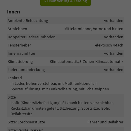
» Finanzierung & Leasing
Innen
Ambiente-Beleuchtung
vorhanden
Armlehnen
Mittelarmlehne, Vorne und hinten
Doppelter Laderaumboden
vorhanden
Fensterheber
elektrisch 4-fach
Innenraumfilter
vorhanden
Klimatisierung
Klimaautomatik, 3-Zonen-Klimaautomatik
Laderaumabdeckung
vorhanden
Lenkrad
in Leder, höhenverstellbar, mit Multifunktionen, in
Sportausführung, mit Lenkradheizung, mit Schaltwippen
Sitze
Isofix (Kindersitzbefestigung), Sitzbank hinten verschiebbar,
Rücksitzbank hinten geteilt, Sitzheizung, Sportsitze, Isofix
Beifahrersitz
Sitze: Lordosenstütze
Fahrer und Beifahrer
Sitze: Verstellbarkeit