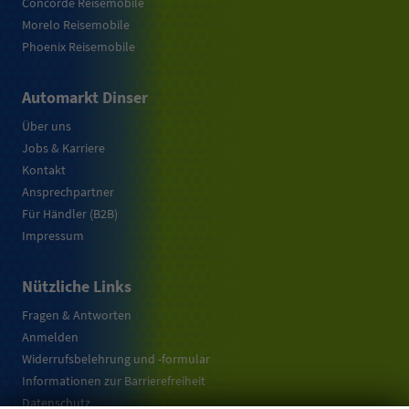
Concorde Reisemobile
Morelo Reisemobile
Phoenix Reisemobile
Automarkt Dinser
Über uns
Jobs & Karriere
Kontakt
Ansprechpartner
Für Händler (B2B)
Impressum
Nützliche Links
Fragen & Antworten
Anmelden
Widerrufsbelehrung und -formular
Informationen zur Barrierefreiheit
Datenschutz