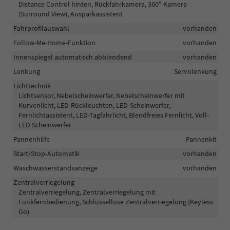
Distance Control hinten, Rückfahrkamera, 360°-Kamera
(Surround View), Ausparkassistent
Fahrprofilauswahl
vorhanden
Follow-Me-Home-Funktion
vorhanden
Innenspiegel automatisch abblendend
vorhanden
Lenkung
Servolenkung
Lichttechnik
Lichtsensor, Nebelscheinwerfer, Nebelscheinwerfer mit
Kurvenlicht, LED-Rückleuchten, LED-Scheinwerfer,
Fernlichtassistent, LED-Tagfahrlicht, Blendfreies Fernlicht, Voll-
LED Scheinwerfer
Pannenhilfe
Pannenkit
Start/Stop-Automatik
vorhanden
Waschwasserstandsanzeige
vorhanden
Zentralverriegelung
Zentralverriegelung, Zentralverriegelung mit
Funkfernbedienung, Schlüssellose Zentralverriegelung (Keyless
Go)