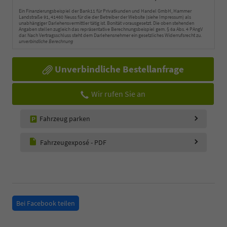
Ein Finanzierungsbeispiel der Bank11 für Privatkunden und Handel GmbH, Hammer
Landstraße 91, 41460 Neuss für die der Betreiber der Website (siehe Impressum) als
unabhängiger Darlehensvermittler tätig ist. Bonität vorausgesetzt. Die oben stehenden
Angaben stellen zugleich das repräsentative Berechnungsbeispiel gem. § 6a Abs. 4 PAngV
dar. Nach Vertragsschluss steht dem Darlehensnehmer ein gesetzliches Widerrufsrecht zu.
unverbindliche Berechnung
Unverbindliche Bestellanfrage
Wir rufen Sie an
Fahrzeug parken
Fahrzeugexposé - PDF
Bei Facebook teilen