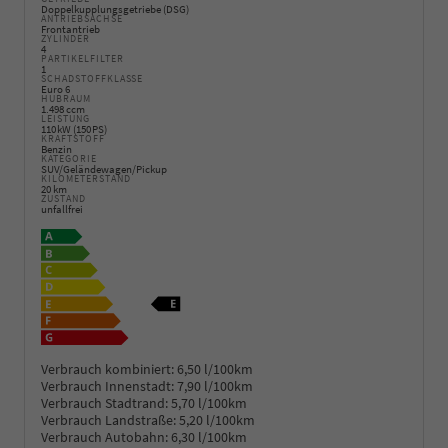
Doppelkupplungsgetriebe (DSG)
ANTRIEBSACHSE
Frontantrieb
ZYLINDER
4
PARTIKELFILTER
1
SCHADSTOFFKLASSE
Euro 6
HUBRAUM
1.498 ccm
LEISTUNG
110 kW (150 PS)
KRAFTSTOFF
Benzin
KATEGORIE
SUV/Geländewagen/Pickup
KILOMETERSTAND
20 km
ZUSTAND
unfallfrei
Verbrauch kombiniert:
6,50 l/100km
Verbrauch Innenstadt:
7,90 l/100km
Verbrauch Stadtrand:
5,70 l/100km
Verbrauch Landstraße:
5,20 l/100km
Verbrauch Autobahn:
6,30 l/100km