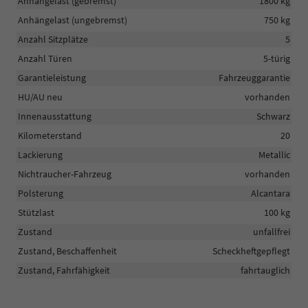
Anhängelast (gebremst)
1800 kg
Anhängelast (ungebremst)
750 kg
Anzahl Sitzplätze
5
Anzahl Türen
5-türig
Garantieleistung
Fahrzeuggarantie
HU/AU neu
vorhanden
Innenausstattung
Schwarz
Kilometerstand
20
Lackierung
Metallic
Nichtraucher-Fahrzeug
vorhanden
Polsterung
Alcantara
Stützlast
100 kg
Zustand
unfallfrei
Zustand, Beschaffenheit
Scheckheftgepflegt
Zustand, Fahrfähigkeit
fahrtauglich