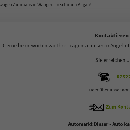
ager B2C / B2B
Sales Manager B2C / B2B
wagen Autohaus in Wangen im schönen Allgäu!
ilverkäufer
Automobilverkäufer
 77 11 4 - 22
+49 7522 77 11 4 - 11
Kontaktieren 
-Mail
E-Mail
Gerne beantworten wir Ihre Fragen zu unseren Angebote
Sie erreichen u
07522
Oder über unser Kon
Zum Konta
Automarkt Dinser - Auto ka