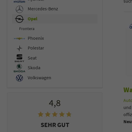
such
Mercedes-Benz
Opel
Frontera
Phoenix
Polestar
Seat
Skoda
Volkswagen
Wa
4,8
Auto
und
offi
Neu
SEHR GUT