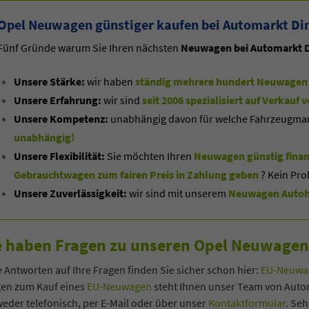
Opel Neuwagen günstiger kaufen bei Automarkt Di
Fünf Gründe warum Sie Ihren nächsten
Neuwagen bei Automarkt D
Unsere Stärke:
wir haben
ständig mehrere hundert Neuwagen 
Unsere Erfahrung:
wir sind
seit 2006 spezialisiert auf Verkau
Unsere Kompetenz:
unabhängig davon für welche Fahrzeugmarke
unabhängig!
Unsere Flexibilität:
Sie möchten Ihren
Neuwagen günstig finan
Gebrauchtwagen zum fairen Preis in Zahlung geben
? Kein Pro
Unsere Zuverlässigkeit:
wir sind mit unserem
Neuwagen Autoha
e haben Fragen zu unseren Opel Neuwage
co Heck
Oliver Zerbe
e Antworten auf Ihre Fragen finden Sie sicher schon hier:
EU-Neuwag
gen zum Kauf eines
EU-Neuwagen
steht Ihnen unser Team von Autom
eder telefonisch, per E-Mail oder über unser
Kontaktformular
. Se