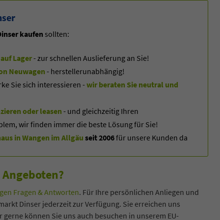
nser
inser kaufen
sollten:
auf Lager
- zur schnellen Auslieferung an Sie!
f von Neuwagen
- herstellerunabhängig!
 Sie sich interessieren -
wir beraten Sie neutral und
zieren oder leasen
- und gleichzeitig Ihren
blem, wir finden immer die beste Lösung für Sie!
us in Wangen im Allgäu
seit 2006
für unsere Kunden da
n Angeboten?
en Fragen & Antworten
. Für Ihre persönlichen Anliegen und
arkt Dinser jederzeit zur Verfügung. Sie erreichen uns
hr gerne können Sie uns auch besuchen in unserem EU-