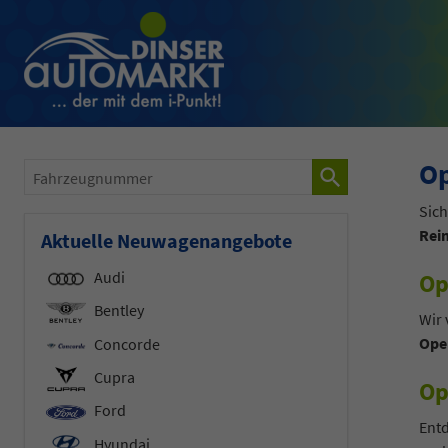
Op
Fahrzeugnummer
Sich
Rei
Aktuelle Neuwagenangebote
Audi
Op
Bentley
Wir 
Ope
Concorde
Cupra
Op
Ford
Entd
Hyundai