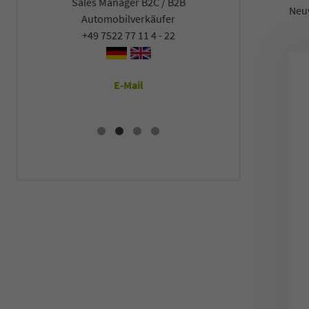
Sales Manager B2C / B2B
Sales Man
Neu
Automobilverkäufer
Automob
+49 7522 77 11 4 - 22
+49 7522
E-Mail
E