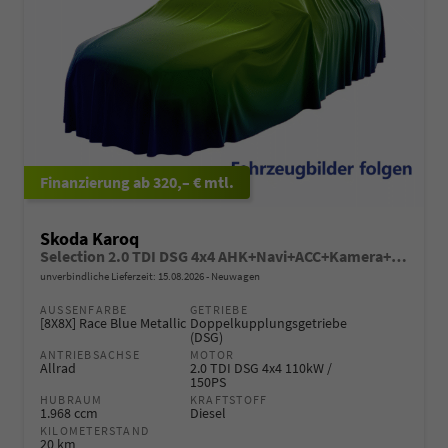
ab 320,– € mtl.
Skoda Karoq
Selection 2.0 TDI DSG 4x4 AHK+Navi+ACC+Kamera+Sitzheiz+eHeck+Chrom+Lodge+GV5
unverbindliche Lieferzeit:
15.08.2026
Neuwagen
AUSSENFARBE
GETRIEBE
[8X8X] Race Blue Metallic
Doppelkupplungsgetriebe
(DSG)
ANTRIEBSACHSE
MOTOR
Allrad
2.0 TDI DSG 4x4 110kW /
150PS
HUBRAUM
KRAFTSTOFF
1.968 ccm
Diesel
KILOMETERSTAND
20 km