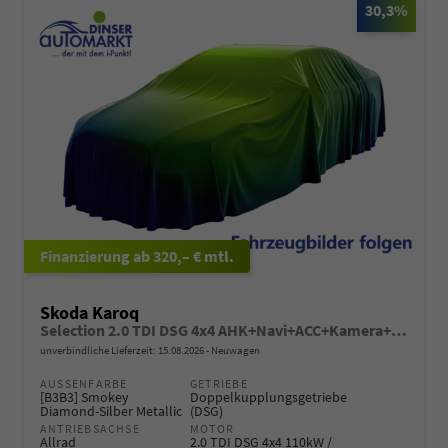
30,3%
ab 320,– € mtl.
Skoda Karoq
Selection 2.0 TDI DSG 4x4 AHK+Navi+ACC+Kamera+Sitzheiz+eHeck+Chrom+Lodge+GV5
unverbindliche Lieferzeit:
15.08.2026
Neuwagen
AUSSENFARBE
GETRIEBE
[B3B3] Smokey
Doppelkupplungsgetriebe
Diamond-Silber Metallic
(DSG)
ANTRIEBSACHSE
MOTOR
Allrad
2.0 TDI DSG 4x4 110kW /