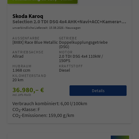
Skoda Karoq
Selection 2.0 TDI DSG 4x4 AHK+Navi+ACC+Kamera+Sitzheiz+eHeck+Chrom+Lodge+GV5
unverbindliche Lieferzeit:
15.08.2026
Neuwagen
AUSSENFARBE
GETRIEBE
[8X8X] Race Blue Metallic
Doppelkupplungsgetriebe
(DSG)
ANTRIEBSACHSE
MOTOR
Allrad
2.0 TDI DSG 4x4 110kW /
150PS
HUBRAUM
KRAFTSTOFF
1.968 ccm
Diesel
KILOMETERSTAND
20 km
36.980,– €
Details
incl. 19% MwSt.
Verbrauch kombiniert:
6,00 l/100km
CO
-Klasse:
F
2
CO
-Emissionen:
159,00 g/km
2