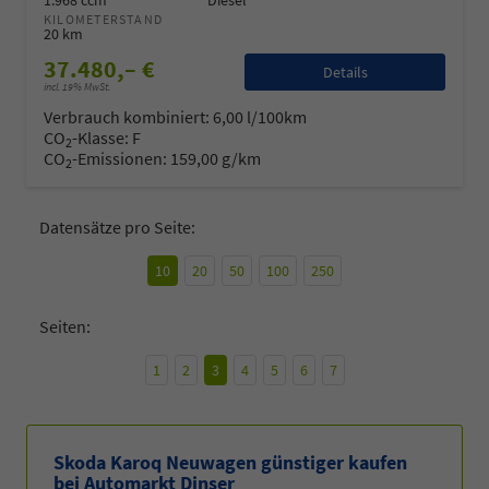
KILOMETERSTAND
20 km
37.480,– €
Details
incl. 19% MwSt.
Verbrauch kombiniert:
6,00 l/100km
CO
-Klasse:
F
2
CO
-Emissionen:
159,00 g/km
2
Datensätze pro Seite:
10
20
50
100
250
Seiten:
1
2
3
4
5
6
7
Skoda Karoq Neuwagen günstiger kaufen
bei Automarkt Dinser