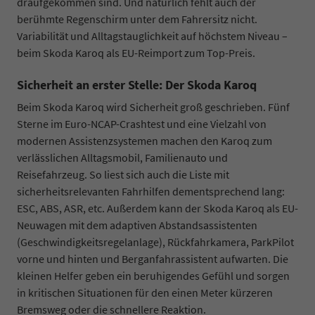
draufgekommen sind. Und natürlich fehlt auch der
berühmte Regenschirm unter dem Fahrersitz nicht.
Variabilität und Alltagstauglichkeit auf höchstem Niveau –
beim Skoda Karoq als EU-Reimport zum Top-Preis.
Sicherheit an erster Stelle: Der Skoda Karoq
Beim Skoda Karoq wird Sicherheit groß geschrieben. Fünf
Sterne im Euro-NCAP-Crashtest und eine Vielzahl von
modernen Assistenzsystemen machen den Karoq zum
verlässlichen Alltagsmobil, Familienauto und
Reisefahrzeug. So liest sich auch die Liste mit
sicherheitsrelevanten Fahrhilfen dementsprechend lang:
ESC, ABS, ASR, etc. Außerdem kann der Skoda Karoq als EU-
Neuwagen mit dem adaptiven Abstandsassistenten
(Geschwindigkeitsregelanlage), Rückfahrkamera, ParkPilot
vorne und hinten und Berganfahrassistent aufwarten. Die
kleinen Helfer geben ein beruhigendes Gefühl und sorgen
in kritischen Situationen für den einen Meter kürzeren
Bremsweg oder die schnellere Reaktion.