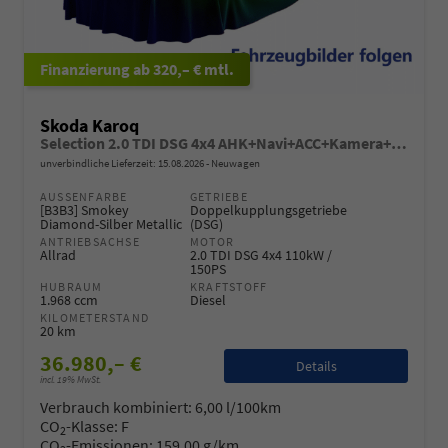
ab 320,– € mtl.
Skoda Karoq
Selection 2.0 TDI DSG 4x4 AHK+Navi+ACC+Kamera+Sitzheiz+eHeck+Chrom+Lodge+GV5
unverbindliche Lieferzeit:
15.08.2026
Neuwagen
AUSSENFARBE
GETRIEBE
[B3B3] Smokey
Doppelkupplungsgetriebe
Diamond-Silber Metallic
(DSG)
ANTRIEBSACHSE
MOTOR
Allrad
2.0 TDI DSG 4x4 110kW /
150PS
HUBRAUM
KRAFTSTOFF
1.968 ccm
Diesel
KILOMETERSTAND
20 km
36.980,– €
Details
incl. 19% MwSt.
Verbrauch kombiniert:
6,00 l/100km
CO
-Klasse:
F
2
CO
-Emissionen:
159,00 g/km