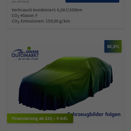
incl. 19% MwSt.
Verbrauch kombiniert:
6,00 l/100km
CO
-Klasse:
F
2
CO
-Emissionen:
159,00 g/km
2
30,3%
ab 320,– € mtl.