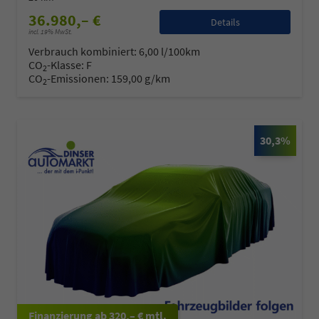
36.980,– €
Details
incl. 19% MwSt.
Verbrauch kombiniert:
6,00 l/100km
CO
-Klasse:
F
2
CO
-Emissionen:
159,00 g/km
2
30,3%
ab 320,– € mtl.