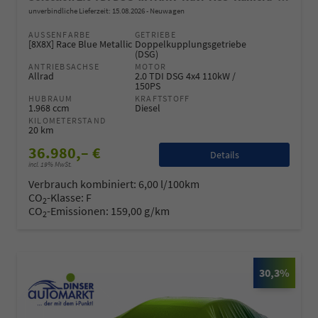
unverbindliche Lieferzeit:
15.08.2026
Neuwagen
AUSSENFARBE
GETRIEBE
[8X8X] Race Blue Metallic
Doppelkupplungsgetriebe
(DSG)
ANTRIEBSACHSE
MOTOR
Allrad
2.0 TDI DSG 4x4 110kW /
150PS
HUBRAUM
KRAFTSTOFF
1.968 ccm
Diesel
KILOMETERSTAND
20 km
36.980,– €
Details
incl. 19% MwSt.
Verbrauch kombiniert:
6,00 l/100km
CO
-Klasse:
F
2
CO
-Emissionen:
159,00 g/km
2
30,3%