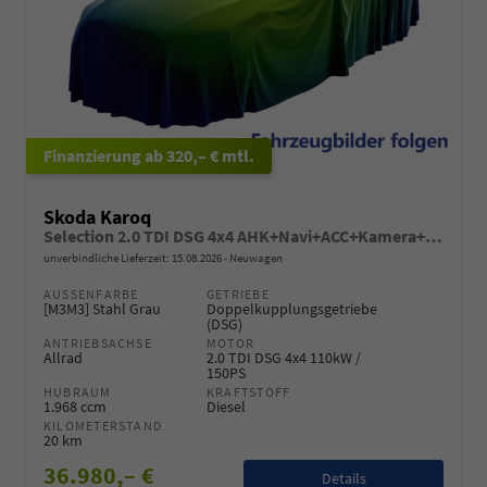
ab 320,– € mtl.
Skoda Karoq
Selection 2.0 TDI DSG 4x4 AHK+Navi+ACC+Kamera+Sitzheiz+eHeck+Chrom+Lodge+GV5
unverbindliche Lieferzeit:
15.08.2026
Neuwagen
AUSSENFARBE
GETRIEBE
[M3M3] Stahl Grau
Doppelkupplungsgetriebe
(DSG)
ANTRIEBSACHSE
MOTOR
Allrad
2.0 TDI DSG 4x4 110kW /
150PS
HUBRAUM
KRAFTSTOFF
1.968 ccm
Diesel
KILOMETERSTAND
20 km
36.980,– €
Details