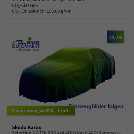
CO
-Klasse:
F
2
CO
-Emissionen:
159,00 g/km
2
30,3%
ab 320,– € mtl.
Skoda Karoq
Selection 2.0 TDI DSG 4x4 AHK+Navi+ACC+Kamera+Sitzheiz+eHeck+Chrom+Lodge+GV5