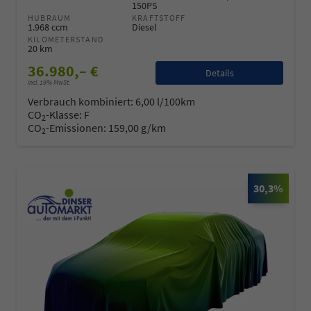
150PS
HUBRAUM
KRAFTSTOFF
1.968 ccm
Diesel
KILOMETERSTAND
20 km
36.980,– €
Details
incl. 19% MwSt.
Verbrauch kombiniert:
6,00 l/100km
CO
-Klasse:
F
2
CO
-Emissionen:
159,00 g/km
2
30,3%