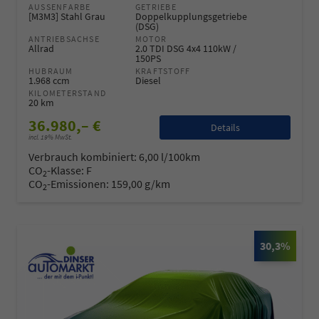
AUSSENFARBE
GETRIEBE
[M3M3] Stahl Grau
Doppelkupplungsgetriebe
(DSG)
ANTRIEBSACHSE
MOTOR
Allrad
2.0 TDI DSG 4x4 110kW /
150PS
HUBRAUM
KRAFTSTOFF
1.968 ccm
Diesel
KILOMETERSTAND
20 km
36.980,– €
Details
incl. 19% MwSt.
Verbrauch kombiniert:
6,00 l/100km
CO
-Klasse:
F
2
CO
-Emissionen:
159,00 g/km
2
30,3%