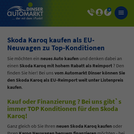
0
Skoda Karoq kaufen als EU-
Neuwagen zu Top-Konditionen
Sie möchten ein
neues Auto kaufen
und denken dabei an
einen
Skoda Karoq mit hohem Rabatt als Reimport
? Den
finden Sie hier! Bei uns
vom Automarkt Dinser können Sie
den Skoda Karoq als EU-Reimport weit unter Listenpreis
kaufen
.
Kauf oder Finanzierung ? Bei uns gibt`s
immer TOP Konditionen für den Skoda
Karoq!
Ganz gleich ob Sie Ihren
neuen Skoda Karoq kaufen
oder
Ihren
Karoq Neuwagen bequem finanzieren
möchten - bei