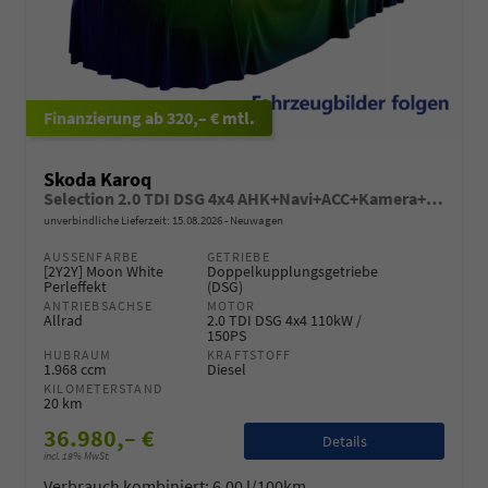
ab 320,– € mtl.
Skoda Karoq
Selection 2.0 TDI DSG 4x4 AHK+Navi+ACC+Kamera+Sitzheiz+eHeck+Chrom+Lodge+GV5
unverbindliche Lieferzeit:
15.08.2026
Neuwagen
AUSSENFARBE
GETRIEBE
[2Y2Y] Moon White
Doppelkupplungsgetriebe
Perleffekt
(DSG)
ANTRIEBSACHSE
MOTOR
Allrad
2.0 TDI DSG 4x4 110kW /
150PS
HUBRAUM
KRAFTSTOFF
1.968 ccm
Diesel
KILOMETERSTAND
20 km
36.980,– €
Details
incl. 19% MwSt.
Verbrauch kombiniert:
6,00 l/100km