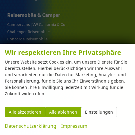
Reisemobile & Camper
Campervans | VW California & Co.
Challenger Reisemobile
Concorde Reisemobile
Morelo Reisemobile
Wir respektieren Ihre Privatsphäre
Phoenix Reisemobile
Unsere Website setzt Cookies ein, um unsere Dienste für Sie
bereitzustellen. Hierbei berücksichtigen wir Ihre Auswahl
Automarkt Dinser
und verarbeiten nur die Daten für Marketing, Analytics und
Über uns
Personalisierung, für die Sie uns Ihr Einverständnis geben.
Jobs & Karriere
Sie können Ihre Einwilligung jederzeit mit Wirkung für die
Zukunft widerrufen.
Kontakt
Ansprechpartner
Für Händler (B2B)
Alle akzeptieren
Alle ablehnen
Einstellungen
Impressum
Datenschutzerklärung
Impressum
Nützliche Links