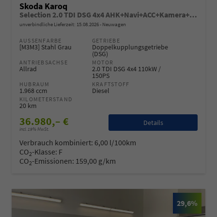
Skoda Karoq
Selection 2.0 TDI DSG 4x4 AHK+Navi+ACC+Kamera+Sitzheiz+eHeck+Chrom+Lodge+GV5
unverbindliche Lieferzeit:
15.08.2026
Neuwagen
AUSSENFARBE
GETRIEBE
[M3M3] Stahl Grau
Doppelkupplungsgetriebe
(DSG)
ANTRIEBSACHSE
MOTOR
Allrad
2.0 TDI DSG 4x4 110kW /
150PS
HUBRAUM
KRAFTSTOFF
1.968 ccm
Diesel
KILOMETERSTAND
20 km
36.980,– €
Details
incl. 19% MwSt.
Verbrauch kombiniert:
6,00 l/100km
CO
-Klasse:
F
2
CO
-Emissionen:
159,00 g/km
2
29,6%