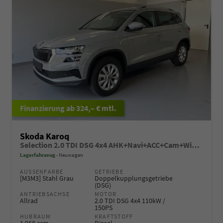
ab 324,– € mtl.
Skoda Karoq
Selection 2.0 TDI DSG 4x4 AHK+Navi+ACC+Cam+Winter+eHeck+Ambiente+Lodge+GV5
Lagerfahrzeug
Neuwagen
AUSSENFARBE
GETRIEBE
[M3M3] Stahl Grau
Doppelkupplungsgetriebe
(DSG)
ANTRIEBSACHSE
MOTOR
Allrad
2.0 TDI DSG 4x4 110kW /
150PS
HUBRAUM
KRAFTSTOFF
1.968 ccm
Diesel