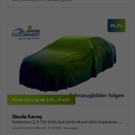
2
30,3%
ab 320,– € mtl.
Skoda Karoq
Selection 2.0 TDI DSG 4x4 AHK+Navi+ACC+Kamera+Sitzheiz+eHeck+Chrom+Lodge+GV5
unverbindliche Lieferzeit:
15.08.2026
Neuwagen