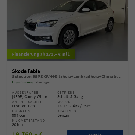
ab 171,– € mtl.
Skoda Fabia
Selection 95PS GV4+Sitzheiz+Lenkradheiz+Climatronic+Sunset+AppConnect+PDC
Lagerfahrzeug
Neuwagen
AUSSENFARBE
GETRIEBE
[9P9P] Candy White
Schalt. 5-Gang
ANTRIEBSACHSE
MOTOR
Frontantrieb
1.0 TSI 70kW / 95PS
HUBRAUM
KRAFTSTOFF
999 ccm
Benzin
KILOMETERSTAND
20 km
19.760,– €