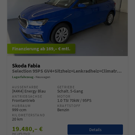
ab 169,– € mtl.
Skoda Fabia
Selection 95PS GV4+Sitzheiz+Lenkradheiz+Climatronic+Sunset+AppConnect+PDC
Lagerfahrzeug
Neuwagen
AUSSENFARBE
GETRIEBE
[K4K4] Energy Blau
Schalt. 5-Gang
ANTRIEBSACHSE
MOTOR
Frontantrieb
1.0 TSI 70kW / 95PS
HUBRAUM
KRAFTSTOFF
999 ccm
Benzin
KILOMETERSTAND
20 km
19.480,– €
Details
incl. 19% MwSt.