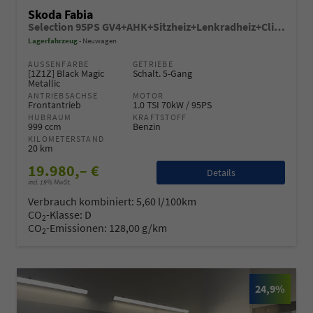
Skoda Fabia
Selection 95PS GV4+AHK+Sitzheiz+Lenkradheiz+Climatronic+Tempomat+PDC
Lagerfahrzeug
Neuwagen
AUSSENFARBE
GETRIEBE
[1Z1Z] Black Magic
Schalt. 5-Gang
Metallic
ANTRIEBSACHSE
MOTOR
Frontantrieb
1.0 TSI 70kW / 95PS
HUBRAUM
KRAFTSTOFF
999 ccm
Benzin
KILOMETERSTAND
20 km
19.980,– €
Details
incl. 19% MwSt.
Verbrauch kombiniert:
5,60 l/100km
CO
-Klasse:
D
2
CO
-Emissionen:
128,00 g/km
2
24,9%