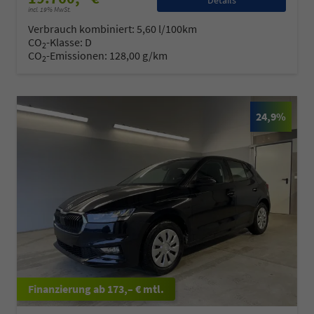
Details
incl. 19% MwSt.
Verbrauch kombiniert:
5,60 l/100km
CO
-Klasse:
D
2
CO
-Emissionen:
128,00 g/km
2
24,9%
ab 173,– € mtl.