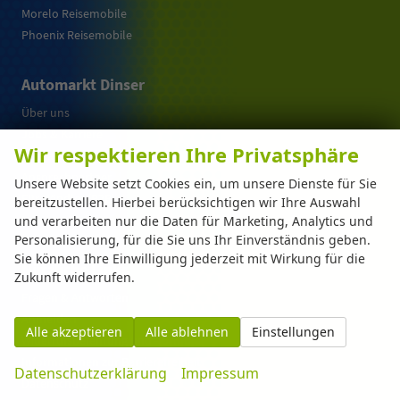
Morelo Reisemobile
Phoenix Reisemobile
Automarkt Dinser
Über uns
Jobs & Karriere
Wir respektieren Ihre Privatsphäre
Kontakt
Ansprechpartner
Unsere Website setzt Cookies ein, um unsere Dienste für Sie
Für Händler (B2B)
bereitzustellen. Hierbei berücksichtigen wir Ihre Auswahl
Impressum
und verarbeiten nur die Daten für Marketing, Analytics und
Personalisierung, für die Sie uns Ihr Einverständnis geben.
Sie können Ihre Einwilligung jederzeit mit Wirkung für die
Nützliche Links
Zukunft widerrufen.
Fragen & Antworten
Anmelden
Alle akzeptieren
Alle ablehnen
Einstellungen
Widerrufsbelehrung und -formular
Informationen zur Barrierefreiheit
Datenschutzerklärung
Impressum
Datenschutz