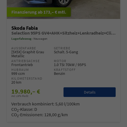
ab 173,– € mtl.
Skoda Fabia
Selection 95PS GV4+AHK+Sitzheiz+Lenkradheiz+Climatronic+Tempomat+PDC
Lagerfahrzeug
Neuwagen
AUSSENFARBE
GETRIEBE
[5X5X] Graphit Grau
Schalt. 5-Gang
Metallic
ANTRIEBSACHSE
MOTOR
Frontantrieb
1.0 TSI 70kW / 95PS
HUBRAUM
KRAFTSTOFF
999 ccm
Benzin
KILOMETERSTAND
20 km
19.980,– €
Details
incl. 19% MwSt.
Verbrauch kombiniert:
5,60 l/100km
CO
-Klasse:
D
2
CO
-Emissionen:
128,00 g/km
2