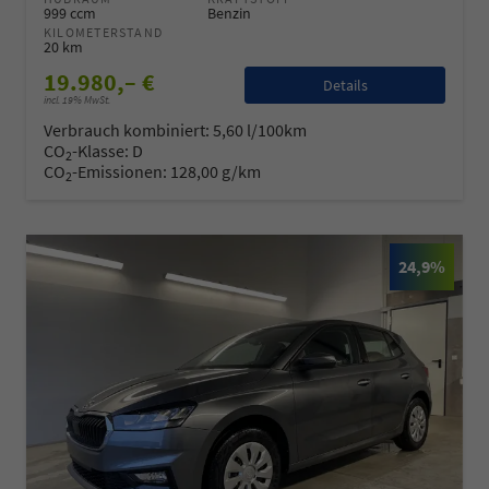
999 ccm
Benzin
KILOMETERSTAND
20 km
19.980,– €
Details
incl. 19% MwSt.
Verbrauch kombiniert:
5,60 l/100km
CO
-Klasse:
D
2
CO
-Emissionen:
128,00 g/km
2
24,9%