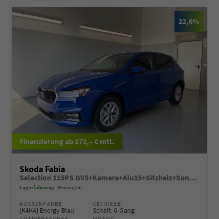
22,6%
ab 173,– € mtl.
Skoda Fabia
Selection 115PS GV5+Kamera+Alu15+Sitzheiz+Sunset+Regensensor+AppConnect+LED
Lagerfahrzeug
Neuwagen
AUSSENFARBE
GETRIEBE
[K4K4] Energy Blau
Schalt. 6-Gang
ANTRIEBSACHSE
MOTOR