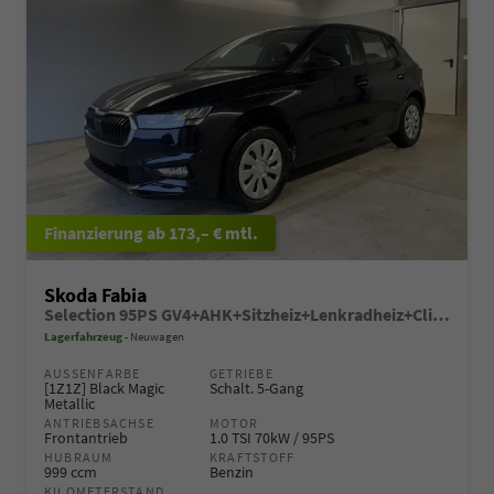
ab 173,– € mtl.
Skoda Fabia
Selection 95PS GV4+AHK+Sitzheiz+Lenkradheiz+Climatronic+Tempomat+PDC
Lagerfahrzeug
Neuwagen
AUSSENFARBE
GETRIEBE
[1Z1Z] Black Magic
Schalt. 5-Gang
Metallic
ANTRIEBSACHSE
MOTOR
Frontantrieb
1.0 TSI 70kW / 95PS
HUBRAUM
KRAFTSTOFF
999 ccm
Benzin
KILOMETERSTAND