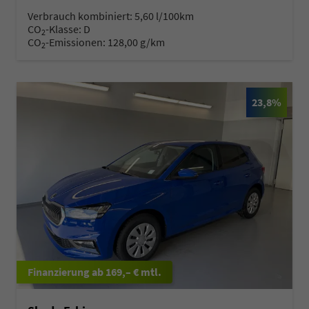
Verbrauch kombiniert:
5,60 l/100km
CO
-Klasse:
D
2
CO
-Emissionen:
128,00 g/km
2
23,8%
ab 169,– € mtl.