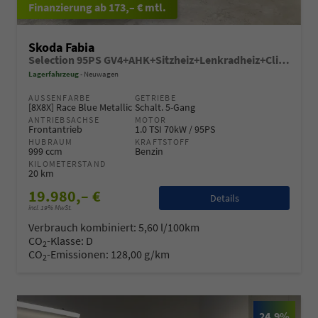
ab 173,– € mtl.
Skoda Fabia
Selection 95PS GV4+AHK+Sitzheiz+Lenkradheiz+Climatronic+Tempomat+PDC
Lagerfahrzeug
Neuwagen
AUSSENFARBE
GETRIEBE
[8X8X] Race Blue Metallic
Schalt. 5-Gang
ANTRIEBSACHSE
MOTOR
Frontantrieb
1.0 TSI 70kW / 95PS
HUBRAUM
KRAFTSTOFF
999 ccm
Benzin
KILOMETERSTAND
20 km
19.980,– €
Details
incl. 19% MwSt.
Verbrauch kombiniert:
5,60 l/100km
CO
-Klasse:
D
2
CO
-Emissionen:
128,00 g/km
2
24,9%