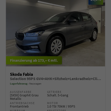
ab 173,– € mtl.
Skoda Fabia
Selection 95PS GV4+AHK+Sitzheiz+Lenkradheiz+Climatronic+Tempomat+PDC
Lagerfahrzeug
Neuwagen
AUSSENFARBE
GETRIEBE
[5X5X] Graphit Grau
Schalt. 5-Gang
Metallic
ANTRIEBSACHSE
MOTOR
Frontantrieb
1.0 TSI 70kW / 95PS
HUBRAUM
KRAFTSTOFF