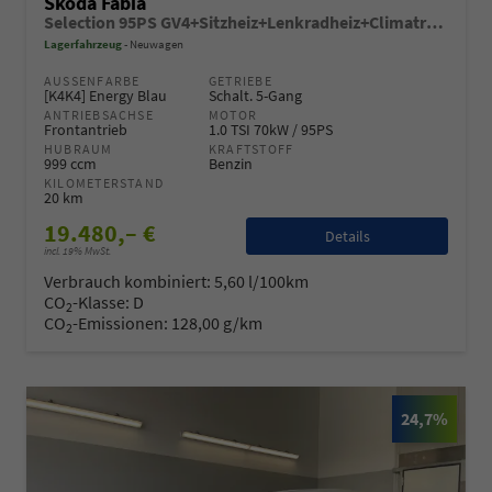
Skoda Fabia
Selection 95PS GV4+Sitzheiz+Lenkradheiz+Climatronic+Sunset+AppConnect+PDC
Lagerfahrzeug
Neuwagen
AUSSENFARBE
GETRIEBE
[K4K4] Energy Blau
Schalt. 5-Gang
ANTRIEBSACHSE
MOTOR
Frontantrieb
1.0 TSI 70kW / 95PS
HUBRAUM
KRAFTSTOFF
999 ccm
Benzin
KILOMETERSTAND
20 km
19.480,– €
Details
incl. 19% MwSt.
Verbrauch kombiniert:
5,60 l/100km
CO
-Klasse:
D
2
CO
-Emissionen:
128,00 g/km
2
24,7%