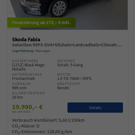
ab 173,– € mtl.
Skoda Fabia
Selection 95PS GV4+Sitzheiz+Lenkradheiz+Climatronic+Sunset+AppConnect+PDC
Lagerfahrzeug
Neuwagen
AUSSENFARBE
GETRIEBE
[1Z1Z] Black Magic
Schalt. 5-Gang
Metallic
ANTRIEBSACHSE
MOTOR
Frontantrieb
1.0 TSI 70kW / 95PS
HUBRAUM
KRAFTSTOFF
999 ccm
Benzin
KILOMETERSTAND
20 km
19.990,– €
Details
incl. 19% MwSt.
Verbrauch kombiniert:
5,60 l/100km
CO
-Klasse:
D
2
CO
-Emissionen:
128,00 g/km
2