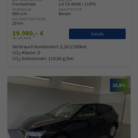
Frontantrieb
1.0 TSI 85kW / 115PS
HUBRAUM
KRAFTSTOFF
999 ccm
Benzin
KILOMETERSTAND
20 km
19.980,– €
Details
incl. 19% MwSt.
Verbrauch kombiniert:
5,30 l/100km
CO
-Klasse:
D
2
CO
-Emissionen:
119,00 g/km
2
23,8%