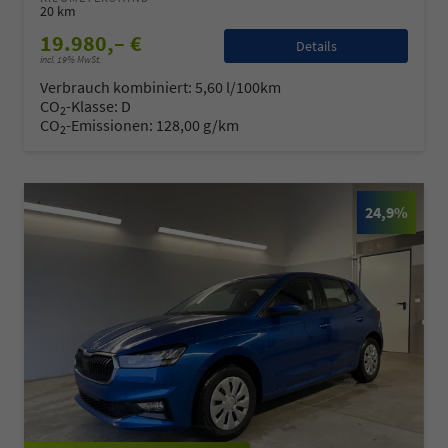
20 km
19.980,– €
Details
incl. 19% MwSt.
Verbrauch kombiniert:
5,60 l/100km
CO
-Klasse:
D
2
CO
-Emissionen:
128,00 g/km
2
24,9%