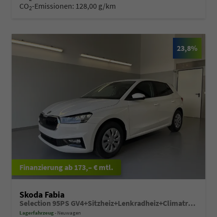
CO
-Emissionen:
128,00 g/km
2
23,8%
ab 173,– € mtl.
Skoda Fabia
Selection 95PS GV4+Sitzheiz+Lenkradheiz+Climatronic+Sunset+AppConnect+PDC
Lagerfahrzeug
Neuwagen