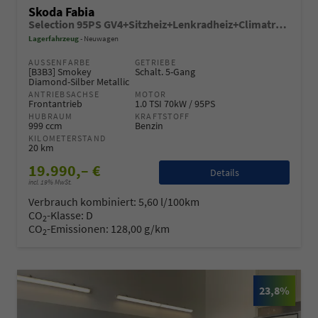
Skoda Fabia
Selection 95PS GV4+Sitzheiz+Lenkradheiz+Climatronic+Sunset+AppConnect+PDC
Lagerfahrzeug
Neuwagen
AUSSENFARBE
GETRIEBE
[B3B3] Smokey
Schalt. 5-Gang
Diamond-Silber Metallic
ANTRIEBSACHSE
MOTOR
Frontantrieb
1.0 TSI 70kW / 95PS
HUBRAUM
KRAFTSTOFF
999 ccm
Benzin
KILOMETERSTAND
20 km
19.990,– €
Details
incl. 19% MwSt.
Verbrauch kombiniert:
5,60 l/100km
CO
-Klasse:
D
2
CO
-Emissionen:
128,00 g/km
2
23,8%