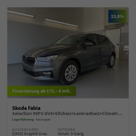
23,8%
ab 173,– € mtl.
Skoda Fabia
Selection 95PS GV4+Sitzheiz+Lenkradheiz+Climatronic+Sunset+AppConnect+PDC
Lagerfahrzeug
Neuwagen
AUSSENFARBE
GETRIEBE
[5X5X] Graphit Grau
Schalt. 5-Gang