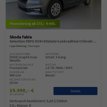
ab 173,– € mtl.
Skoda Fabia
Selection 95PS GV4+Sitzheiz+Lenkradheiz+Climatronic+Sunset+AppConnect+PDC
Lagerfahrzeug
Neuwagen
AUSSENFARBE
GETRIEBE
[5X5X] Graphit Grau
Schalt. 5-Gang
Metallic
ANTRIEBSACHSE
MOTOR
Frontantrieb
1.0 TSI 70kW / 95PS
HUBRAUM
KRAFTSTOFF
999 ccm
Benzin
KILOMETERSTAND
20 km
19.990,– €
Details
incl. 19% MwSt.
Verbrauch kombiniert:
5,60 l/100km
CO
-Klasse:
D
2