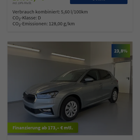
incl. 19% MwSt.
Verbrauch kombiniert:
5,60 l/100km
CO
-Klasse:
D
2
CO
-Emissionen:
128,00 g/km
2
23,8%
ab 173,– € mtl.