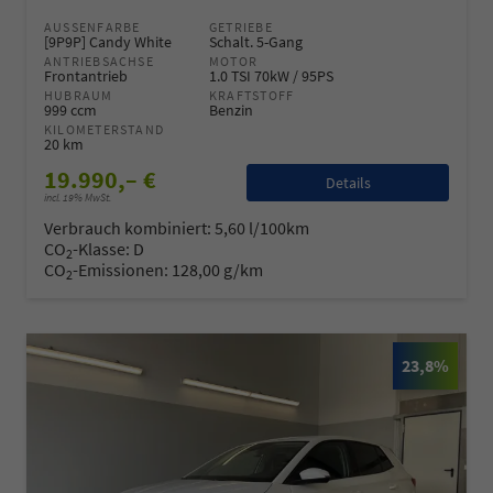
AUSSENFARBE
GETRIEBE
[9P9P] Candy White
Schalt. 5-Gang
ANTRIEBSACHSE
MOTOR
Frontantrieb
1.0 TSI 70kW / 95PS
HUBRAUM
KRAFTSTOFF
999 ccm
Benzin
KILOMETERSTAND
20 km
19.990,– €
Details
incl. 19% MwSt.
Verbrauch kombiniert:
5,60 l/100km
CO
-Klasse:
D
2
CO
-Emissionen:
128,00 g/km
2
23,8%