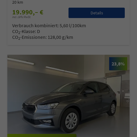
20 km
19.990,– €
Details
incl. 19% MwSt.
Verbrauch kombiniert:
5,60 l/100km
CO
-Klasse:
D
2
CO
-Emissionen:
128,00 g/km
2
23,8%