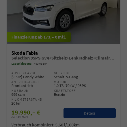
ab 173,– € mtl.
Skoda Fabia
Selection 95PS GV4+Sitzheiz+Lenkradheiz+Climatronic+Sunset+AppConnect+PDC
Lagerfahrzeug
Neuwagen
AUSSENFARBE
GETRIEBE
[9P9P] Candy White
Schalt. 5-Gang
ANTRIEBSACHSE
MOTOR
Frontantrieb
1.0 TSI 70kW / 95PS
HUBRAUM
KRAFTSTOFF
999 ccm
Benzin
KILOMETERSTAND
20 km
19.990,– €
Details
incl. 19% MwSt.
Verbrauch kombiniert:
5,60 l/100km