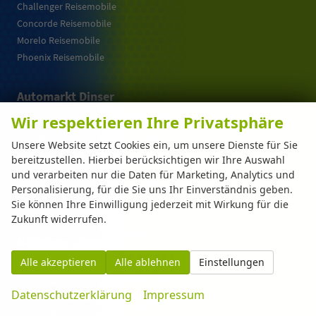
Challenger Reisemobile
Concorde Reisemobile
Morelo Reisemobile
Phoenix Reisemobile
Automarkt Dinser
Wir respektieren Ihre Privatsphäre
Über uns
Jobs & Karriere
Unsere Website setzt Cookies ein, um unsere Dienste für Sie
Kontakt
bereitzustellen. Hierbei berücksichtigen wir Ihre Auswahl
Ansprechpartner
und verarbeiten nur die Daten für Marketing, Analytics und
Für Händler (B2B)
Personalisierung, für die Sie uns Ihr Einverständnis geben.
Impressum
Sie können Ihre Einwilligung jederzeit mit Wirkung für die
Zukunft widerrufen.
Nützliche Links
Alle akzeptieren
Alle ablehnen
Einstellungen
Fragen & Antworten
Anmelden
Datenschutzerklärung
Impressum
Widerrufsbelehrung und -formular
Informationen zur Barrierefreiheit