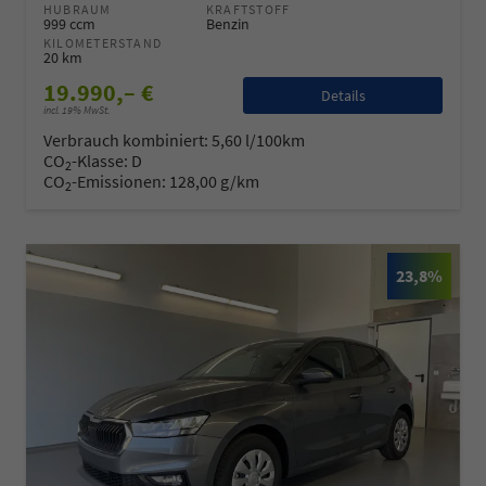
HUBRAUM
KRAFTSTOFF
999 ccm
Benzin
KILOMETERSTAND
20 km
19.990,– €
Details
incl. 19% MwSt.
Verbrauch kombiniert:
5,60 l/100km
CO
-Klasse:
D
2
CO
-Emissionen:
128,00 g/km
2
23,8%