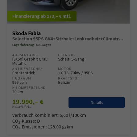
ab 173,– € mtl.
Skoda Fabia
Selection 95PS GV4+Sitzheiz+Lenkradheiz+Climatronic+Sunset+AppConnect+PDC
Lagerfahrzeug
Neuwagen
AUSSENFARBE
GETRIEBE
[5X5X] Graphit Grau
Schalt. 5-Gang
Metallic
ANTRIEBSACHSE
MOTOR
Frontantrieb
1.0 TSI 70kW / 95PS
HUBRAUM
KRAFTSTOFF
999 ccm
Benzin
KILOMETERSTAND
20 km
19.990,– €
Details
incl. 19% MwSt.
Verbrauch kombiniert:
5,60 l/100km
CO
-Klasse:
D
2
CO
-Emissionen:
128,00 g/km
2