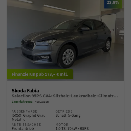
23,8%
ab 173,– € mtl.
Skoda Fabia
Selection 95PS GV4+Sitzheiz+Lenkradheiz+Climatronic+Sunset+AppConnect+PDC
Lagerfahrzeug
Neuwagen
AUSSENFARBE
GETRIEBE
[5X5X] Graphit Grau
Schalt. 5-Gang
Metallic
ANTRIEBSACHSE
MOTOR
Frontantrieb
1.0 TSI 70kW / 95PS