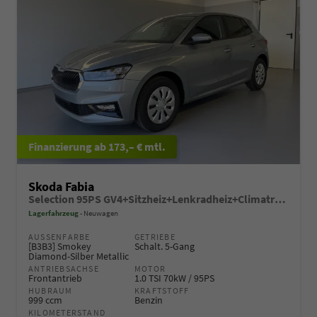
ab 173,– € mtl.
Skoda Fabia
Selection 95PS GV4+Sitzheiz+Lenkradheiz+Climatronic+Sunset+AppConnect+PDC
Lagerfahrzeug
Neuwagen
AUSSENFARBE
GETRIEBE
[B3B3] Smokey
Schalt. 5-Gang
Diamond-Silber Metallic
ANTRIEBSACHSE
MOTOR
Frontantrieb
1.0 TSI 70kW / 95PS
HUBRAUM
KRAFTSTOFF
999 ccm
Benzin
KILOMETERSTAND