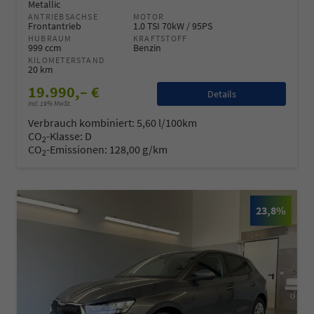
Metallic
ANTRIEBSACHSE
MOTOR
Frontantrieb
1.0 TSI 70kW / 95PS
HUBRAUM
KRAFTSTOFF
999 ccm
Benzin
KILOMETERSTAND
20 km
19.990,– €
Details
incl. 19% MwSt.
Verbrauch kombiniert:
5,60 l/100km
CO
-Klasse:
D
2
CO
-Emissionen:
128,00 g/km
2
23,8%