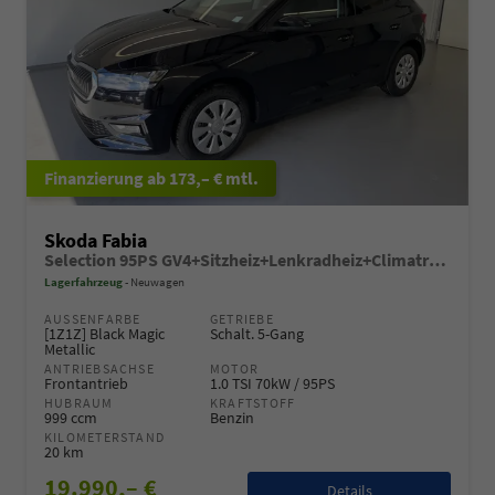
ab 173,– € mtl.
Skoda Fabia
Selection 95PS GV4+Sitzheiz+Lenkradheiz+Climatronic+Sunset+AppConnect+PDC
Lagerfahrzeug
Neuwagen
AUSSENFARBE
GETRIEBE
[1Z1Z] Black Magic
Schalt. 5-Gang
Metallic
ANTRIEBSACHSE
MOTOR
Frontantrieb
1.0 TSI 70kW / 95PS
HUBRAUM
KRAFTSTOFF
999 ccm
Benzin
KILOMETERSTAND
20 km
19.990,– €
Details