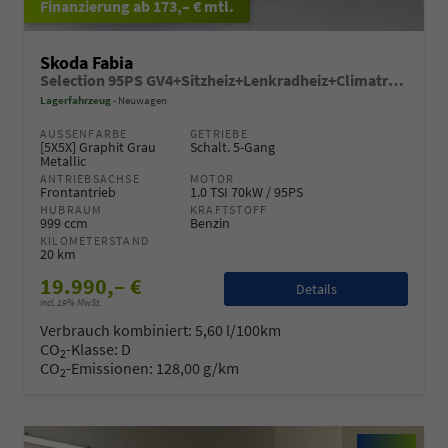
ab 173,– € mtl.
Skoda Fabia
Selection 95PS GV4+Sitzheiz+Lenkradheiz+Climatronic+Sunset+AppConnect+PDC
Lagerfahrzeug
Neuwagen
AUSSENFARBE
GETRIEBE
[5X5X] Graphit Grau
Schalt. 5-Gang
Metallic
ANTRIEBSACHSE
MOTOR
Frontantrieb
1.0 TSI 70kW / 95PS
HUBRAUM
KRAFTSTOFF
999 ccm
Benzin
KILOMETERSTAND
20 km
19.990,– €
Details
incl. 19% MwSt.
Verbrauch kombiniert:
5,60 l/100km
CO
-Klasse:
D
2
CO
-Emissionen:
128,00 g/km
2