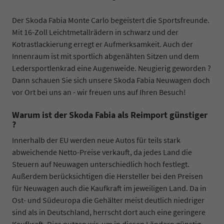
Der Skoda Fabia Monte Carlo begeistert die Sportsfreunde.
Mit 16-Zoll Leichtmetallrädern in schwarz und der
Kotrastlackierung erregt er Aufmerksamkeit. Auch der
Innenraum ist mit sportlich abgenähten Sitzen und dem
Ledersportlenkrad eine Augenweide. Neugierig geworden ?
Dann schauen Sie sich unsere Skoda Fabia Neuwagen doch
vor Ort bei uns an - wir freuen uns auf Ihren Besuch!
Warum ist der Skoda Fabia als Reimport günstiger
?
Innerhalb der EU werden neue Autos für teils stark
abweichende Netto-Preise verkauft, da jedes Land die
Steuern auf Neuwagen unterschiedlich hoch festlegt.
Außerdem berücksichtigen die Hersteller bei den Preisen
für Neuwagen auch die Kaufkraft im jeweiligen Land. Da in
Ost- und Südeuropa die Gehälter meist deutlich niedriger
sind als in Deutschland, herrscht dort auch eine geringere
Kaufkraft. Dies nutzen wir, um in diesen Ländern günstig