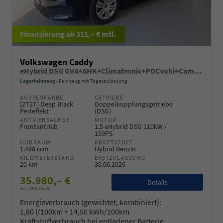
ab 311,– € mtl.
Volkswagen Caddy
eHybrid DSG GV4+AHK+Climatronic+PDCvohi+Cam+Regensens.+AppConnect
Lagerfahrzeug
Fahrzeug mit Tageszulassung
AUSSENFARBE
GETRIEBE
[2T2T] Deep Black
Doppelkupplungsgetriebe
Perleffekt
(DSG)
ANTRIEBSACHSE
MOTOR
Frontantrieb
1.5 eHybrid DSG 110kW /
150PS
HUBRAUM
KRAFTSTOFF
1.498 ccm
Hybrid Benzin
KILOMETERSTAND
ERSTZULASSUNG
20 km
30.06.2026
35.980,– €
Details
incl. 19% MwSt.
Energieverbrauch (gewichtet, kombiniert):
1,80 l/100km + 14,50 kWh/100km
Kraftstoffverbrauch bei entladener Batterie