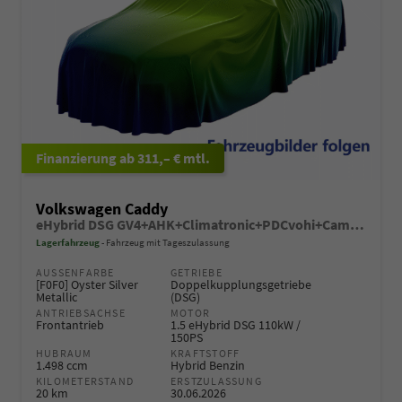
ab 311,– € mtl.
Volkswagen Caddy
eHybrid DSG GV4+AHK+Climatronic+PDCvohi+Cam+Regensens.+AppConnect
Lagerfahrzeug
Fahrzeug mit Tageszulassung
AUSSENFARBE
GETRIEBE
[F0F0] Oyster Silver
Doppelkupplungsgetriebe
Metallic
(DSG)
ANTRIEBSACHSE
MOTOR
Frontantrieb
1.5 eHybrid DSG 110kW /
150PS
HUBRAUM
KRAFTSTOFF
1.498 ccm
Hybrid Benzin
KILOMETERSTAND
ERSTZULASSUNG
20 km
30.06.2026