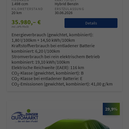
1.498 ccm
Hybrid Benzin
KILOMETERSTAND
ERSTZULASSUNG
20 km
30.06.2026
35.980,– €
Details
incl. 19% MwSt.
Energieverbrauch (gewichtet, kombiniert):
1,80 l/100km + 14,50 kWh/100km
Kraftstoffverbrauch bei entladener Batterie
kombiniert:
6,20 l/100km
Stromverbrauch bei rein elektrischem Betrieb
kombiniert:
19,10 kWh/100km
Elektrische Reichweite (EAER):
116 km
CO
-Klasse (gewichtet, kombiniert):
B
2
CO
-Klasse bei entladener Batterie:
E
2
CO
-Emissionen (gewichtet, kombiniert):
41,00 g/km
2
29,9%