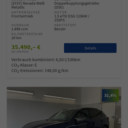
[2Y2Y] Nevada Weiß
Doppelkupplungsgetriebe
Metallic
(DSG)
ANTRIEBSACHSE
MOTOR
Frontantrieb
1.5 eTSI DSG 110kW /
150PS
HUBRAUM
KRAFTSTOFF
1.498 ccm
Benzin
KILOMETERSTAND
20 km
35.490,– €
Details
incl. 19% MwSt.
Verbrauch kombiniert:
6,50 l/100km
CO
-Klasse:
E
2
CO
-Emissionen:
148,00 g/km
2
31,4%