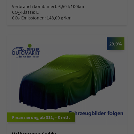
Verbrauch kombiniert:
6,50 l/100km
CO
-Klasse:
E
2
CO
-Emissionen:
148,00 g/km
2
29,9%
ab 311,– € mtl.