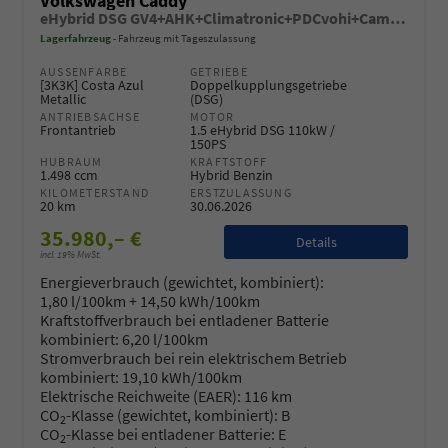
Volkswagen Caddy
eHybrid DSG GV4+AHK+Climatronic+PDCvohi+Cam+Regensens.+AppConnect
Lagerfahrzeug
Fahrzeug mit Tageszulassung
AUSSENFARBE
GETRIEBE
[3K3K] Costa Azul
Doppelkupplungsgetriebe
Metallic
(DSG)
ANTRIEBSACHSE
MOTOR
Frontantrieb
1.5 eHybrid DSG 110kW /
150PS
HUBRAUM
KRAFTSTOFF
1.498 ccm
Hybrid Benzin
KILOMETERSTAND
ERSTZULASSUNG
20 km
30.06.2026
35.980,– €
Details
incl. 19% MwSt.
Energieverbrauch (gewichtet, kombiniert):
1,80 l/100km + 14,50 kWh/100km
Kraftstoffverbrauch bei entladener Batterie
kombiniert:
6,20 l/100km
Stromverbrauch bei rein elektrischem Betrieb
kombiniert:
19,10 kWh/100km
Elektrische Reichweite (EAER):
116 km
CO
-Klasse (gewichtet, kombiniert):
B
2
CO
-Klasse bei entladener Batterie:
E
2