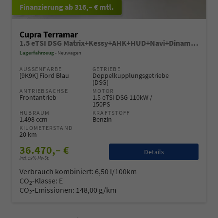
ab 316,– € mtl.
Cupra Terramar
1.5 eTSI DSG Matrix+Kessy+AHK+HUD+Navi+Dinamica+360°+eHeck+GV5
Lagerfahrzeug
Neuwagen
AUSSENFARBE
GETRIEBE
[9K9K] Fiord Blau
Doppelkupplungsgetriebe
(DSG)
ANTRIEBSACHSE
MOTOR
Frontantrieb
1.5 eTSI DSG 110kW /
150PS
HUBRAUM
KRAFTSTOFF
1.498 ccm
Benzin
KILOMETERSTAND
20 km
36.470,– €
Details
incl. 19% MwSt.
Verbrauch kombiniert:
6,50 l/100km
CO
-Klasse:
E
2
CO
-Emissionen:
148,00 g/km
2