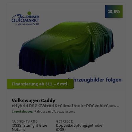
29,9%
ab 311,– € mtl.
Volkswagen Caddy
eHybrid DSG GV4+AHK+Climatronic+PDCvohi+Cam+Regensens.+AppConnect
Lagerfahrzeug
Fahrzeug mit Tageszulassung
AUSSENFARBE
GETRIEBE
[3S3S] Starlight Blue
Doppelkupplungsgetriebe
Metallic
(DSG)