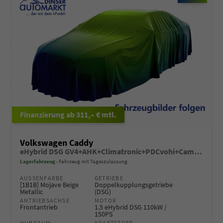
ab 311,– € mtl.
Volkswagen Caddy
eHybrid DSG GV4+AHK+Climatronic+PDCvohi+Cam+Regensens.+AppConnect
Lagerfahrzeug
Fahrzeug mit Tageszulassung
AUSSENFARBE
GETRIEBE
[1B1B] Mojave Beige
Doppelkupplungsgetriebe
Metallic
(DSG)
ANTRIEBSACHSE
MOTOR
Frontantrieb
1.5 eHybrid DSG 110kW /
150PS
HUBRAUM
KRAFTSTOFF