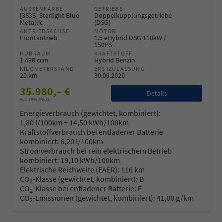
AUSSENFARBE
GETRIEBE
[3S3S] Starlight Blue
Doppelkupplungsgetriebe
Metallic
(DSG)
ANTRIEBSACHSE
MOTOR
Frontantrieb
1.5 eHybrid DSG 110kW /
150PS
HUBRAUM
KRAFTSTOFF
1.498 ccm
Hybrid Benzin
KILOMETERSTAND
ERSTZULASSUNG
20 km
30.06.2026
35.980,– €
Details
incl. 19% MwSt.
Energieverbrauch (gewichtet, kombiniert):
1,80 l/100km + 14,50 kWh/100km
Kraftstoffverbrauch bei entladener Batterie
kombiniert:
6,20 l/100km
Stromverbrauch bei rein elektrischem Betrieb
kombiniert:
19,10 kWh/100km
Elektrische Reichweite (EAER):
116 km
CO
-Klasse (gewichtet, kombiniert):
B
2
CO
-Klasse bei entladener Batterie:
E
2
CO
-Emissionen (gewichtet, kombiniert):
41,00 g/km
2