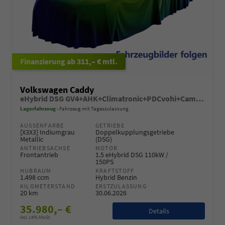
ab 311,– € mtl.
Volkswagen Caddy
eHybrid DSG GV4+AHK+Climatronic+PDCvohi+Cam+Regensens.+AppConnect
Lagerfahrzeug
Fahrzeug mit Tageszulassung
AUSSENFARBE
GETRIEBE
[X3X3] Indiumgrau
Doppelkupplungsgetriebe
Metallic
(DSG)
ANTRIEBSACHSE
MOTOR
Frontantrieb
1.5 eHybrid DSG 110kW /
150PS
HUBRAUM
KRAFTSTOFF
1.498 ccm
Hybrid Benzin
KILOMETERSTAND
ERSTZULASSUNG
20 km
30.06.2026
35.980,– €
Details
incl. 19% MwSt.