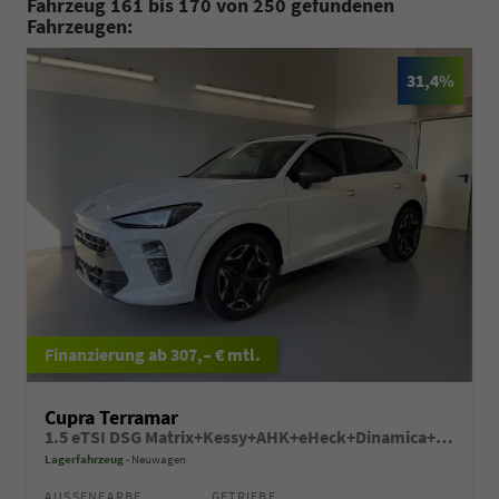
Fahrzeug 161 bis 170 von 250 gefundenen
Fahrzeugen:
31,4%
ab 307,– € mtl.
Cupra Terramar
1.5 eTSI DSG Matrix+Kessy+AHK+eHeck+Dinamica+CarPlay+eHeck+GV5
Lagerfahrzeug
Neuwagen
AUSSENFARBE
GETRIEBE