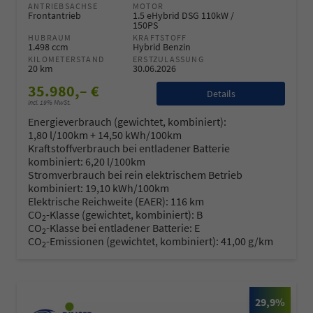
ANTRIEBSACHSE
MOTOR
Frontantrieb
1.5 eHybrid DSG 110kW /
150PS
HUBRAUM
KRAFTSTOFF
1.498 ccm
Hybrid Benzin
KILOMETERSTAND
ERSTZULASSUNG
20 km
30.06.2026
35.980,– €
Details
incl. 19% MwSt.
Energieverbrauch (gewichtet, kombiniert):
1,80 l/100km + 14,50 kWh/100km
Kraftstoffverbrauch bei entladener Batterie
kombiniert:
6,20 l/100km
Stromverbrauch bei rein elektrischem Betrieb
kombiniert:
19,10 kWh/100km
Elektrische Reichweite (EAER):
116 km
CO
-Klasse (gewichtet, kombiniert):
B
2
CO
-Klasse bei entladener Batterie:
E
2
CO
-Emissionen (gewichtet, kombiniert):
41,00 g/km
2
29,9%