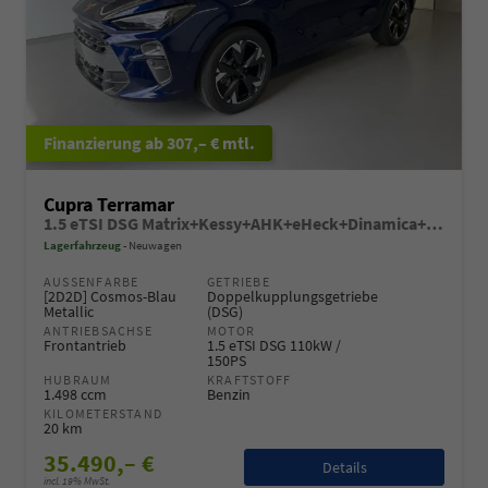
ab 307,– € mtl.
Cupra Terramar
1.5 eTSI DSG Matrix+Kessy+AHK+eHeck+Dinamica+CarPlay+eHeck+GV5
Lagerfahrzeug
Neuwagen
AUSSENFARBE
GETRIEBE
[2D2D] Cosmos-Blau
Doppelkupplungsgetriebe
Metallic
(DSG)
ANTRIEBSACHSE
MOTOR
Frontantrieb
1.5 eTSI DSG 110kW /
150PS
HUBRAUM
KRAFTSTOFF
1.498 ccm
Benzin
KILOMETERSTAND
20 km
35.490,– €
Details
incl. 19% MwSt.