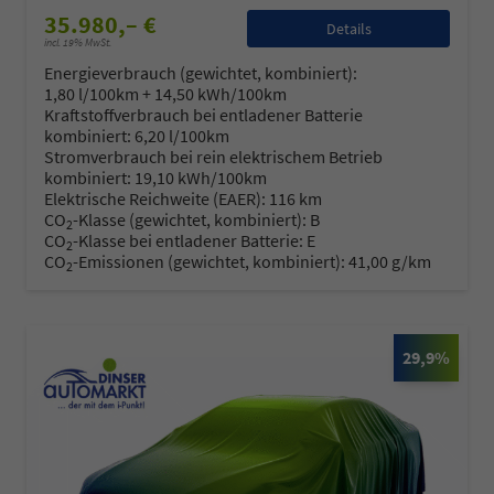
35.980,– €
Details
incl. 19% MwSt.
Energieverbrauch (gewichtet, kombiniert):
1,80 l/100km + 14,50 kWh/100km
Kraftstoffverbrauch bei entladener Batterie
kombiniert:
6,20 l/100km
Stromverbrauch bei rein elektrischem Betrieb
kombiniert:
19,10 kWh/100km
Elektrische Reichweite (EAER):
116 km
CO
-Klasse (gewichtet, kombiniert):
B
2
CO
-Klasse bei entladener Batterie:
E
2
CO
-Emissionen (gewichtet, kombiniert):
41,00 g/km
2
29,9%