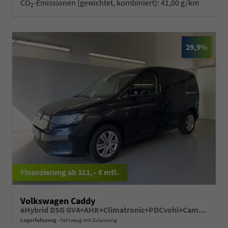
CO
-Emissionen (gewichtet, kombiniert):
41,00 g/km
2
29,9%
ab 311,– € mtl.
Volkswagen Caddy
eHybrid DSG GV4+AHK+Climatronic+PDCvohi+Cam+Regensens.+AppConnect
Lagerfahrzeug
Fahrzeug mit Zulassung