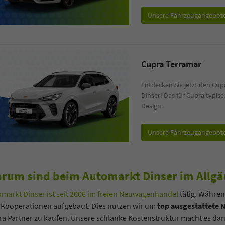
co Heck
Oliver Zerbe
Unsere Fahrzeugangebot
ager B2C / B2B
Sales Manager B2C / B2B
ilverkäufer
Automobilverkäufer
Cupra Terramar
 77 11 4 - 22
+49 7522 77 11 4 - 11
Entdecken Sie jetzt den Cu
Dinser! Das für Cupra typis
Design.
-Mail
E-Mail
Unsere Fahrzeugangebot
rum sind beim Automarkt Dinser im Allgäu
markt Dinser ist seit 2006 im freien Neuwagenhandel
tätig. Währen
 Kooperationen aufgebaut. Dies nutzen wir um
top ausgestattete 
a Partner zu kaufen. Unsere schlanke Kostenstruktur macht es d