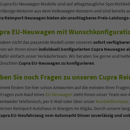
 Cupra EU-Neuwagen Modelle sind auf alltagstaugliche Sportlichke
rlässige Motoren aus dem Volkswagen-Konzern und sind bereits se
ra Reimport Neuwagen bieten ein unschlagbares Preis-Leistungs-
pra EU-Neuwagen mit Wunschkonfiguration
haben nicht das passende Modell unter unseren
sofort verfügbare
nen wir Ihnen einen
individuell konfigurierten Cupra Neuwagen al
dafür einfach unser Verkäuferteam. Wir beraten Sie gerne und helf
ünschten
Cupra EU-Neuwagen zu konfigurieren
.
ben Sie noch Fragen zu unseren Cupra R
immt finden Sie hier schon Antworten auf die meisten Ihrer Fragen
 Fragen zum Kauf eines
EU-Neuwagen
steht Ihnen unser Team von A
entweder telefonisch, per E-Mail oder über unser
Kontaktformular
ernen Reimport-Autohaus in Wangen im Allgäu. Durch unsere langj
Cupra EU-Neufahrzeug vom Automarkt Dinser zuverlässig und unk