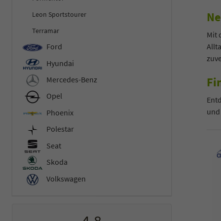
Ne
Leon Sportstourer
Terramar
Mit 
Allt
Ford
zuv
Hyundai
Fi
Mercedes-Benz
Opel
Entd
und
Phoenix
Polestar
Seat
Skoda
Volkswagen