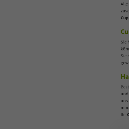
Alle
zuve
Cup
Cu
Sie 
kön
Sie 
gew
Ha
Best
und
uns 
mod
Ihr