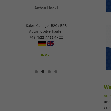
Anton Hackl
Fal
Sales Manager B2C / B2B
Sales Man
Automobilverkäufer
Automob
+49 7522 77 11 4 - 22
+49 7522
E-Mail
E
Wa
Auto
und
Cupr