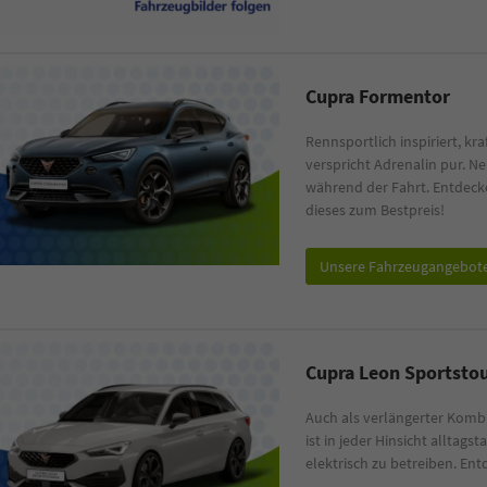
Cupra Formentor
Rennsportlich inspiriert, k
verspricht Adrenalin pur. N
während der Fahrt. Entdeck
dieses zum Bestpreis!
Unsere Fahrzeugangebot
Cupra Leon Sportsto
Auch als verlängerter Kombi
ist in jeder Hinsicht alltag
elektrisch zu betreiben. Ent