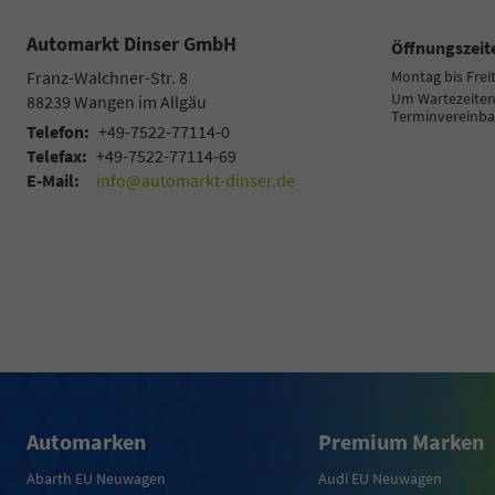
Automarkt Dinser GmbH
Öffnungszeit
Franz-Walchner-Str. 8
Montag bis Frei
Um Wartezeiten 
88239
Wangen im Allgäu
Terminvereinba
Telefon:
+49-7522-77114-0
Telefax:
+49-7522-77114-69
E-Mail:
info@automarkt-dinser.de
Automarken
Premium Marken
Abarth EU Neuwagen
Audi EU Neuwagen