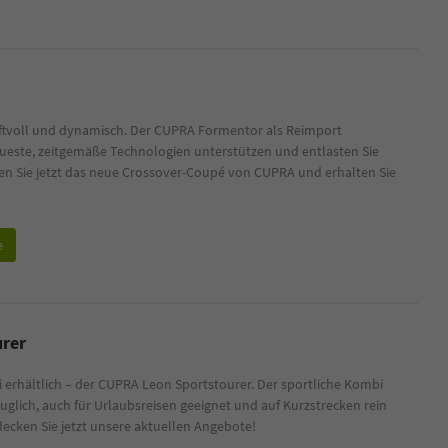
raftvoll und dynamisch. Der CUPRA Formentor als Reimport
eueste, zeitgemäße Technologien unterstützen und entlasten Sie
en Sie jetzt das neue Crossover-Coupé von CUPRA und erhalten Sie
e
urer
 erhältlich – der CUPRA Leon Sportstourer. Der sportliche Kombi
stauglich, auch für Urlaubsreisen geeignet und auf Kurzstrecken rein
decken Sie jetzt unsere aktuellen Angebote!