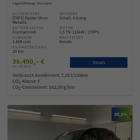
Lagerfahrzeug
Neuwagen
AUSSENFARBE
GETRIEBE
[F0F0] Oyster Silver
Schalt. 6-Gang
Metallic
ANTRIEBSACHSE
MOTOR
Frontantrieb
1.5 TSI 110kW / 150PS
HUBRAUM
KRAFTSTOFF
1.498 ccm
Benzin
KILOMETERSTAND
20 km
36.490,– €
Details
incl. 19% MwSt.
Verbrauch kombiniert:
7,10 l/100km
CO
-Klasse:
F
2
CO
-Emissionen:
162,00 g/km
2
30,1%