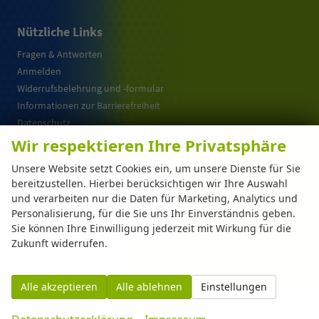
Nützliche Links
Fragen & Antworten
Anmelden
Widerrufsbelehrung und -formular
Informationen zur Barrierefreiheit
Datenschutz
Cookie-Einstellungen
Wir respektieren Ihre Privatsphäre
Warum EU-Neuwagen ?
Unsere Website setzt Cookies ein, um unsere Dienste für Sie
bereitzustellen. Hierbei berücksichtigen wir Ihre Auswahl
und verarbeiten nur die Daten für Marketing, Analytics und
Weitere Informationen zum offiziellen Kraftstoffverbrauch und zu den offiziellen
Personalisierung, für die Sie uns Ihr Einverständnis geben.
spezifischen CO
-Emissionen und gegebenenfalls zum Stromverbrauch neuer PKW
2
können dem 'Leitfaden über den offiziellen Kraftstoffverbrauch, die offiziellen
Sie können Ihre Einwilligung jederzeit mit Wirkung für die
spezifischen CO
-Emissionen und den offiziellen Stromverbrauch neuer PKW'
2
Zukunft widerrufen.
entnommen werden, der an allen Verkaufsstellen und bei der 'Deutschen Automobil
Treuhand GmbH' unentgeltlich erhältlich ist unter www.dat.de.
Alle akzeptieren
Alle ablehnen
Einstellungen
© 2026
Automarkt Dinser GmbH
,
Franz-Walchner-Str. 8
,
88239
Wangen im
Allgäu,
+49-7522-77114-0
Powered by Autrado