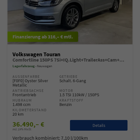
ab 316,– € mtl.
Volkswagen Touran
Comfortline 150PS 7Si+IQ.Light+TrailerAss+Cam+Navi+Kamera+Alarm+Kessy+App-Connect
Lagerfahrzeug
Neuwagen
AUSSENFARBE
GETRIEBE
[F0F0] Oyster Silver
Schalt. 6-Gang
Metallic
ANTRIEBSACHSE
MOTOR
Frontantrieb
1.5 TSI 110kW / 150PS
HUBRAUM
KRAFTSTOFF
1.498 ccm
Benzin
KILOMETERSTAND
20 km
36.490,– €
Details
incl. 19% MwSt.
Verbrauch kombiniert:
7,10 l/100km