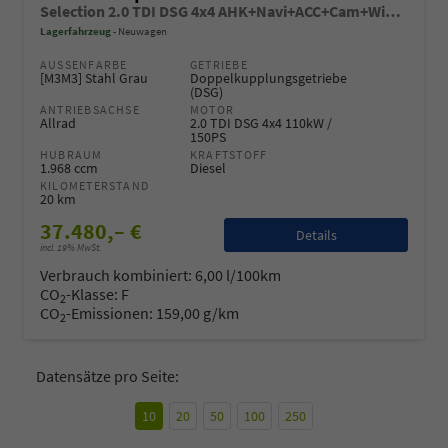
Selection 2.0 TDI DSG 4x4 AHK+Navi+ACC+Cam+Winter+eHeck+Ambiente+Lodge+GV5
Lagerfahrzeug
Neuwagen
AUSSENFARBE
GETRIEBE
[M3M3] Stahl Grau
Doppelkupplungsgetriebe
(DSG)
ANTRIEBSACHSE
MOTOR
Allrad
2.0 TDI DSG 4x4 110kW /
150PS
HUBRAUM
KRAFTSTOFF
1.968 ccm
Diesel
KILOMETERSTAND
20 km
37.480,– €
Details
incl. 19% MwSt.
Verbrauch kombiniert:
6,00 l/100km
CO
-Klasse:
F
2
CO
-Emissionen:
159,00 g/km
2
Datensätze pro Seite:
10
20
50
100
250