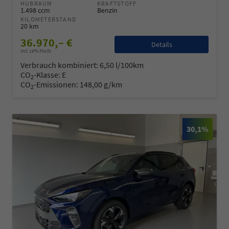
HUBRAUM
KRAFTSTOFF
1.498 ccm
Benzin
KILOMETERSTAND
20 km
36.970,– €
Details
incl. 19% MwSt.
Verbrauch kombiniert:
6,50 l/100km
CO
-Klasse:
E
2
CO
-Emissionen:
148,00 g/km
2
30,1%