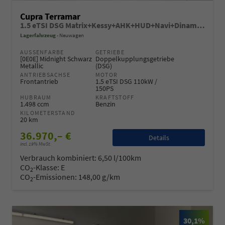
Cupra Terramar
1.5 eTSI DSG Matrix+Kessy+AHK+HUD+Navi+Dinamica+360°+eHeck+GV5
Lagerfahrzeug
Neuwagen
AUSSENFARBE
GETRIEBE
[0E0E] Midnight Schwarz
Doppelkupplungsgetriebe
Metallic
(DSG)
ANTRIEBSACHSE
MOTOR
Frontantrieb
1.5 eTSI DSG 110kW /
150PS
HUBRAUM
KRAFTSTOFF
1.498 ccm
Benzin
KILOMETERSTAND
20 km
36.970,– €
Details
incl. 19% MwSt.
Verbrauch kombiniert:
6,50 l/100km
CO
-Klasse:
E
2
CO
-Emissionen:
148,00 g/km
2
30,1%