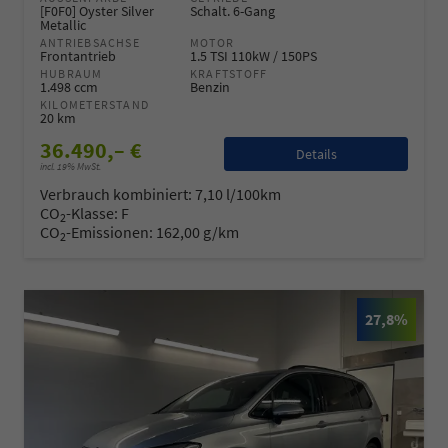
[F0F0] Oyster Silver
Schalt. 6-Gang
Metallic
ANTRIEBSACHSE
MOTOR
Frontantrieb
1.5 TSI 110kW / 150PS
HUBRAUM
KRAFTSTOFF
1.498 ccm
Benzin
KILOMETERSTAND
20 km
36.490,– €
Details
incl. 19% MwSt.
Verbrauch kombiniert:
7,10 l/100km
CO
-Klasse:
F
2
CO
-Emissionen:
162,00 g/km
2
27,8%