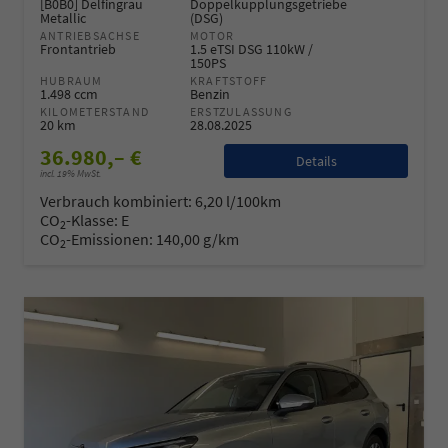
[B0B0] Delfingrau
Doppelkupplungsgetriebe
Metallic
(DSG)
ANTRIEBSACHSE
MOTOR
Frontantrieb
1.5 eTSI DSG 110kW /
150PS
HUBRAUM
KRAFTSTOFF
1.498 ccm
Benzin
KILOMETERSTAND
ERSTZULASSUNG
20 km
28.08.2025
36.980,– €
Details
incl. 19% MwSt.
Verbrauch kombiniert:
6,20 l/100km
CO
-Klasse:
E
2
CO
-Emissionen:
140,00 g/km
2