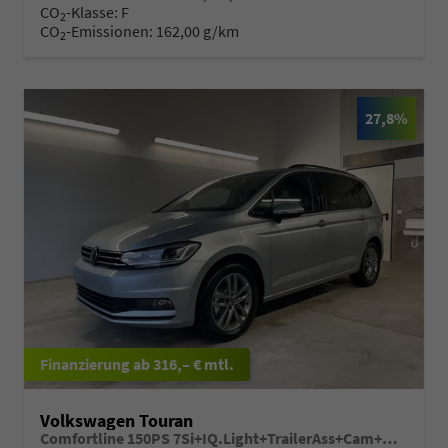
CO
-Klasse:
F
2
CO
-Emissionen:
162,00 g/km
2
27,8%
ab 316,– € mtl.
Volkswagen Touran
Comfortline 150PS 7Si+IQ.Light+TrailerAss+Cam+Navi+Kamera+Alarm+Kessy+App-Connect