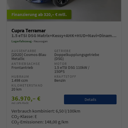
ab 320,– € mtl.
Cupra Terramar
1.5 eTSI DSG Matrix+Kessy+AHK+HUD+Navi+Dinamica+360°+eHeck+GV5
Lagerfahrzeug
Neuwagen
AUSSENFARBE
GETRIEBE
[2D2D] Cosmos-Blau
Doppelkupplungsgetriebe
Metallic
(DSG)
ANTRIEBSACHSE
MOTOR
Frontantrieb
1.5 eTSI DSG 110kW /
150PS
HUBRAUM
KRAFTSTOFF
1.498 ccm
Benzin
KILOMETERSTAND
20 km
36.970,– €
Details
incl. 19% MwSt.
Verbrauch kombiniert:
6,50 l/100km
CO
-Klasse:
E
2
CO
-Emissionen:
148,00 g/km
2