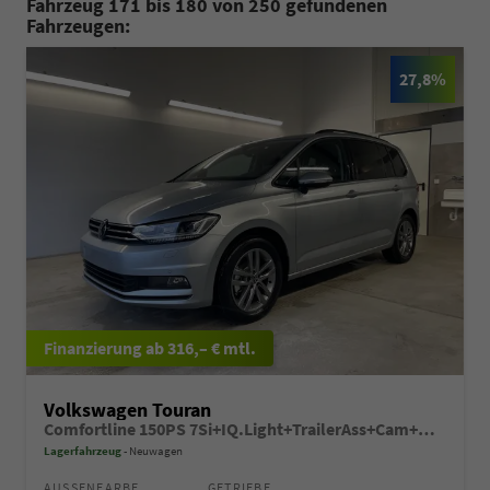
Fahrzeug 171 bis 180 von 250 gefundenen
Fahrzeugen:
27,8%
ab 316,– € mtl.
Volkswagen Touran
Comfortline 150PS 7Si+IQ.Light+TrailerAss+Cam+Navi+Kamera+Alarm+Kessy+App-Connect
Lagerfahrzeug
Neuwagen
AUSSENFARBE
GETRIEBE