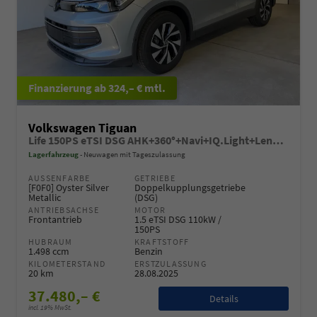
ab 324,– € mtl.
Volkswagen Tiguan
Life 150PS eTSI DSG AHK+360°+Navi+IQ.Light+Lenkradheiz+IQ.Drive+ACC+eHeck
Lagerfahrzeug
Neuwagen mit Tageszulassung
AUSSENFARBE
GETRIEBE
[F0F0] Oyster Silver
Doppelkupplungsgetriebe
Metallic
(DSG)
ANTRIEBSACHSE
MOTOR
Frontantrieb
1.5 eTSI DSG 110kW /
150PS
HUBRAUM
KRAFTSTOFF
1.498 ccm
Benzin
KILOMETERSTAND
ERSTZULASSUNG
20 km
28.08.2025
37.480,– €
Details
incl. 19% MwSt.