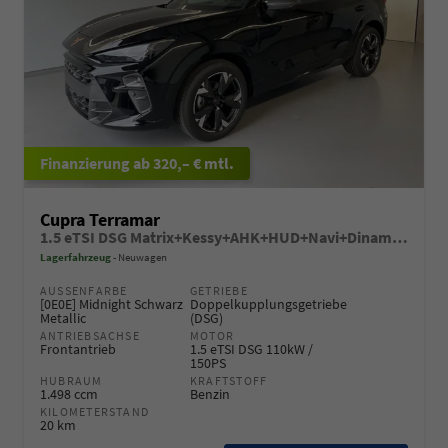
ab 320,– € mtl.
Cupra Terramar
1.5 eTSI DSG Matrix+Kessy+AHK+HUD+Navi+Dinamica+360°+eHeck+GV5
Lagerfahrzeug
Neuwagen
AUSSENFARBE
GETRIEBE
[0E0E] Midnight Schwarz
Doppelkupplungsgetriebe
Metallic
(DSG)
ANTRIEBSACHSE
MOTOR
Frontantrieb
1.5 eTSI DSG 110kW /
150PS
HUBRAUM
KRAFTSTOFF
1.498 ccm
Benzin
KILOMETERSTAND
20 km