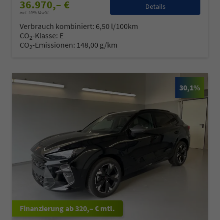
36.970,– €
Details
incl. 19% MwSt.
Verbrauch kombiniert:
6,50 l/100km
CO
-Klasse:
E
2
CO
-Emissionen:
148,00 g/km
2
30,1%
ab 320,– € mtl.