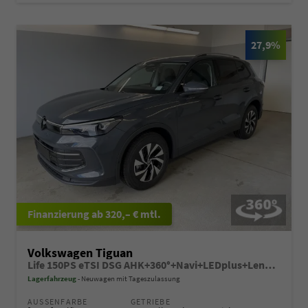
27,9%
ab 320,– € mtl.
Volkswagen Tiguan
Life 150PS eTSI DSG AHK+360°+Navi+LEDplus+Lenkradheiz+IQ.Drive+ACC+eHeck
Lagerfahrzeug
Neuwagen mit Tageszulassung
AUSSENFARBE
GETRIEBE