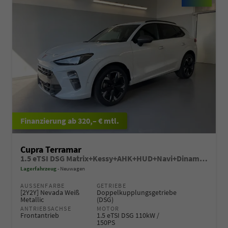
ab 320,– € mtl.
Cupra Terramar
1.5 eTSI DSG Matrix+Kessy+AHK+HUD+Navi+Dinamica+360°+eHeck+GV5
Lagerfahrzeug
Neuwagen
AUSSENFARBE
GETRIEBE
[2Y2Y] Nevada Weiß
Doppelkupplungsgetriebe
Metallic
(DSG)
ANTRIEBSACHSE
MOTOR
Frontantrieb
1.5 eTSI DSG 110kW /
150PS