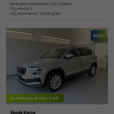
Verbrauch kombiniert:
6,20 l/100km
CO
-Klasse:
E
2
CO
-Emissionen:
140,00 g/km
2
29,6%
ab 324,– € mtl.
Skoda Karoq