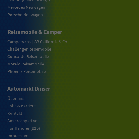
Mercedes Neuwagen
Porsche Neuwagen
Reisemobile & Camper
Campervans | VW California & Co.
Challenger Reisemobile
Concorde Reisemobile
Morelo Reisemobile
Phoenix Reisemobile
Automarkt Dinser
Über uns
Jobs & Karriere
Kontakt
Ansprechpartner
Für Händler (B2B)
Impressum