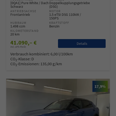
[0QA1] Pure White / Dach
Doppelkupplungsgetriebe
Schwarz
(DSG)
ANTRIEBSACHSE
MOTOR
Frontantrieb
1.5 eTSI DSG 110kW /
150PS
HUBRAUM
KRAFTSTOFF
1.498 ccm
Benzin
KILOMETERSTAND
20 km
41.090,– €
Details
incl. 19% MwSt.
Verbrauch kombiniert:
6,00 l/100km
CO
-Klasse:
D
2
CO
-Emissionen:
135,00 g/km
2
17,9%