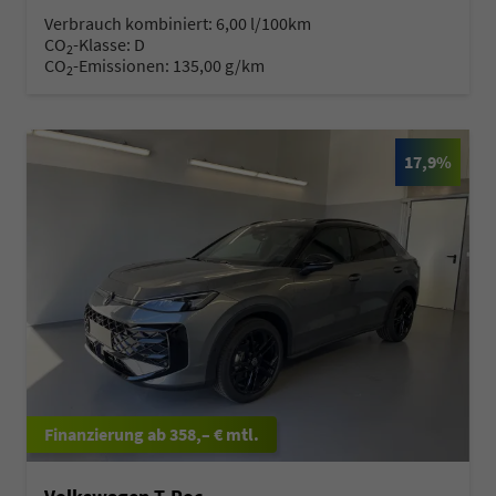
Verbrauch kombiniert:
6,00 l/100km
CO
-Klasse:
D
2
CO
-Emissionen:
135,00 g/km
2
17,9%
ab 358,– € mtl.