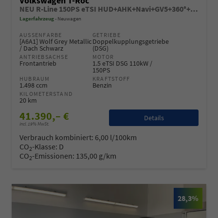
Volkswagen T-Roc
NEU R-Line 150PS eTSI HUD+AHK+Navi+GV5+360°+IQ.Light+Parklenk+eHeck+BlackStyle
Lagerfahrzeug
Neuwagen
AUSSENFARBE
GETRIEBE
[A6A1] Wolf Grey Metallic
Doppelkupplungsgetriebe
/ Dach Schwarz
(DSG)
ANTRIEBSACHSE
MOTOR
Frontantrieb
1.5 eTSI DSG 110kW /
150PS
HUBRAUM
KRAFTSTOFF
1.498 ccm
Benzin
KILOMETERSTAND
20 km
41.390,– €
Details
incl. 19% MwSt.
Verbrauch kombiniert:
6,00 l/100km
CO
-Klasse:
D
2
CO
-Emissionen:
135,00 g/km
2
28,3%