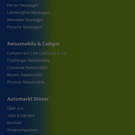
Ferrari Neuwagen
Lamborghini Neuwagen
Mercedes Neuwagen
Porsche Neuwagen
Reisemobile & Camper
Campervans | VW California & Co.
Challenger Reisemobile
Concorde Reisemobile
Morelo Reisemobile
Phoenix Reisemobile
Automarkt Dinser
Über uns
Jobs & Karriere
Kontakt
Ansprechpartner