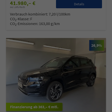
41.980,– €
Details
incl. 19% MwSt.
Verbrauch kombiniert:
7,20 l/100km
CO
-Klasse:
F
2
CO
-Emissionen:
163,00 g/km
2
26,9%
ab 363,– € mtl.