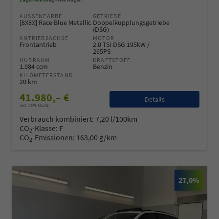
AUSSENFARBE
GETRIEBE
[8X8X] Race Blue Metallic
Doppelkupplungsgetriebe
(DSG)
ANTRIEBSACHSE
MOTOR
Frontantrieb
2.0 TSI DSG 195kW /
265PS
HUBRAUM
KRAFTSTOFF
1.984 ccm
Benzin
KILOMETERSTAND
20 km
41.980,– €
Details
incl. 19% MwSt.
Verbrauch kombiniert:
7,20 l/100km
CO
-Klasse:
F
2
CO
-Emissionen:
163,00 g/km
2
27,0%