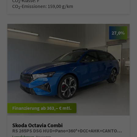
CO
-Klasse:
F
2
CO
-Emissionen:
159,00 g/km
2
27,0%
ab 363,– € mtl.
Skoda Octavia Combi
RS 265PS DSG HUD+Pano+360°+DCC+AHK+CANTON+Matrix+Alu19+eHeck+GV4
Lagerfahrzeug
Neuwagen