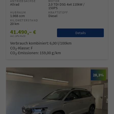
ANTRIEBSACHSE
MOTOR
Allrad
2.0 TDI DSG 4x4 110kW /
150PS
HUBRAUM
KRAFTSTOFF
1.968 ccm
Diesel
KILOMETERSTAND
20 km
41.490,– €
Details
incl. 19% MwSt.
Verbrauch kombiniert:
6,00 l/100km
CO
-Klasse:
F
2
CO
-Emissionen:
159,00 g/km
2
28,3%