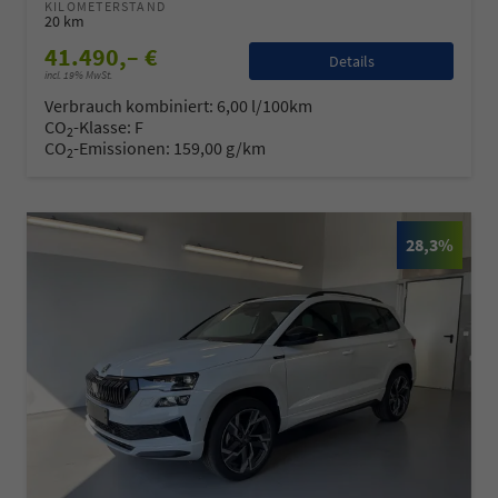
KILOMETERSTAND
20 km
41.490,– €
Details
incl. 19% MwSt.
Verbrauch kombiniert:
6,00 l/100km
CO
-Klasse:
F
2
CO
-Emissionen:
159,00 g/km
2
28,3%