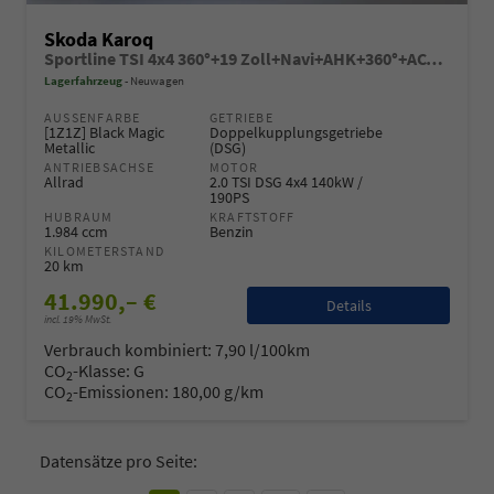
Skoda Karoq
Sportline TSI 4x4 360°+19 Zoll+Navi+AHK+360°+ACC+Frontscheibe beheizbar+Travel Assist
Lagerfahrzeug
Neuwagen
AUSSENFARBE
GETRIEBE
[1Z1Z] Black Magic
Doppelkupplungsgetriebe
Metallic
(DSG)
ANTRIEBSACHSE
MOTOR
Allrad
2.0 TSI DSG 4x4 140kW /
190PS
HUBRAUM
KRAFTSTOFF
1.984 ccm
Benzin
KILOMETERSTAND
20 km
41.990,– €
Details
incl. 19% MwSt.
Verbrauch kombiniert:
7,90 l/100km
CO
-Klasse:
G
2
CO
-Emissionen:
180,00 g/km
2
Datensätze pro Seite: