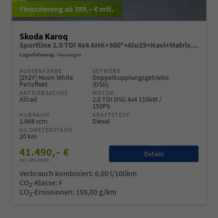
ab 359,– € mtl.
Skoda Karoq
Sportline 2.0 TDI 4x4 AHK+360°+Alu19+Navi+Matrix+Winter+eHeck+Lounge+ACC+GV5
Lagerfahrzeug
Neuwagen
AUSSENFARBE
GETRIEBE
[2Y2Y] Moon White
Doppelkupplungsgetriebe
Perleffekt
(DSG)
ANTRIEBSACHSE
MOTOR
Allrad
2.0 TDI DSG 4x4 110kW /
150PS
HUBRAUM
KRAFTSTOFF
1.968 ccm
Diesel
KILOMETERSTAND
20 km
41.490,– €
Details
incl. 19% MwSt.
Verbrauch kombiniert:
6,00 l/100km
CO
-Klasse:
F
2
CO
-Emissionen:
159,00 g/km
2