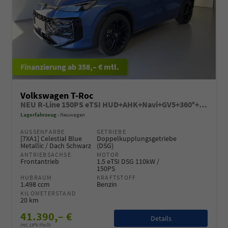
ab 358,– € mtl.
Volkswagen T-Roc
NEU R-Line 150PS eTSI HUD+AHK+Navi+GV5+360°+IQ.Light+Parklenk+eHeck+BlackStyle
Lagerfahrzeug
Neuwagen
AUSSENFARBE
GETRIEBE
[7XA1] Celestial Blue
Doppelkupplungsgetriebe
Metallic / Dach Schwarz
(DSG)
ANTRIEBSACHSE
MOTOR
Frontantrieb
1.5 eTSI DSG 110kW /
150PS
HUBRAUM
KRAFTSTOFF
1.498 ccm
Benzin
KILOMETERSTAND
20 km
41.390,– €
Details
incl. 19% MwSt.