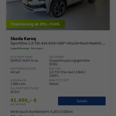
ab 359,– € mtl.
Skoda Karoq
Sportline 2.0 TDI 4x4 AHK+360°+Alu19+Navi+Matrix+Winter+eHeck+Lounge+ACC+GV5
Lagerfahrzeug
Neuwagen
AUSSENFARBE
GETRIEBE
[M3M3] Stahl Grau
Doppelkupplungsgetriebe
(DSG)
ANTRIEBSACHSE
MOTOR
Allrad
2.0 TDI DSG 4x4 110kW /
150PS
HUBRAUM
KRAFTSTOFF
1.968 ccm
Diesel
KILOMETERSTAND
20 km
41.490,– €
Details
incl. 19% MwSt.
Verbrauch kombiniert:
6,00 l/100km