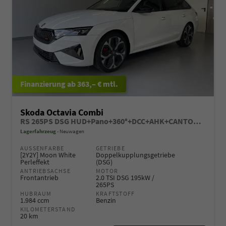
ab 363,– € mtl.
Skoda Octavia Combi
RS 265PS DSG HUD+Pano+360°+DCC+AHK+CANTON+Matrix+Alu19+eHeck+GV4
Lagerfahrzeug
Neuwagen
AUSSENFARBE
GETRIEBE
[2Y2Y] Moon White
Doppelkupplungsgetriebe
Perleffekt
(DSG)
ANTRIEBSACHSE
MOTOR
Frontantrieb
2.0 TSI DSG 195kW /
265PS
HUBRAUM
KRAFTSTOFF
1.984 ccm
Benzin
KILOMETERSTAND
20 km