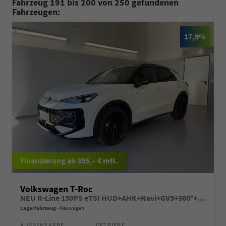
Fahrzeug 191 bis 200 von 250 gefundenen
Fahrzeugen:
17,9%
ab 355,– € mtl.
Volkswagen T-Roc
NEU R-Line 150PS eTSI HUD+AHK+Navi+GV5+360°+IQ.Light+Parklenk+eHeck+BlackStyle
Lagerfahrzeug
Neuwagen
AUSSENFARBE
GETRIEBE