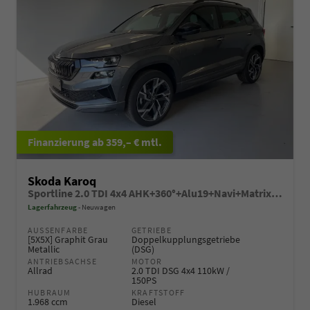
ab 359,– € mtl.
Skoda Karoq
Sportline 2.0 TDI 4x4 AHK+360°+Alu19+Navi+Matrix+Winter+eHeck+Lounge+ACC+GV5
Lagerfahrzeug
Neuwagen
AUSSENFARBE
GETRIEBE
[5X5X] Graphit Grau
Doppelkupplungsgetriebe
Metallic
(DSG)
ANTRIEBSACHSE
MOTOR
Allrad
2.0 TDI DSG 4x4 110kW /
150PS
HUBRAUM
KRAFTSTOFF
1.968 ccm
Diesel