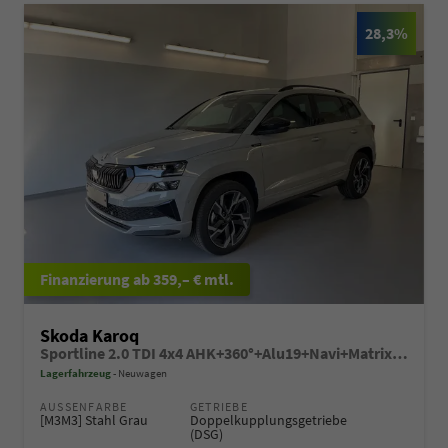
28,3%
ab 359,– € mtl.
Skoda Karoq
Sportline 2.0 TDI 4x4 AHK+360°+Alu19+Navi+Matrix+Winter+eHeck+Lounge+ACC+GV5
Lagerfahrzeug
Neuwagen
AUSSENFARBE
GETRIEBE
[M3M3] Stahl Grau
Doppelkupplungsgetriebe
(DSG)