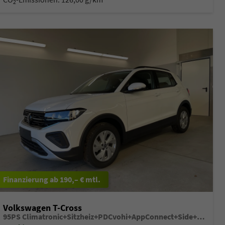
2
ab 190,– € mtl.
Volkswagen T-Cross
95PS Climatronic+Sitzheiz+PDCvohi+AppConnect+Side+TravelAssist+ACC