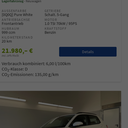
Lagerfahrzeug
Neuwagen
AUSSENFARBE
GETRIEBE
[0Q0Q] Pure White
Schalt. 5-Gang
ANTRIEBSACHSE
MOTOR
Frontantrieb
1.0 TSI 70kW / 95PS
HUBRAUM
KRAFTSTOFF
999 ccm
Benzin
KILOMETERSTAND
20 km
21.980,– €
Details
incl. 19% MwSt.
Verbrauch kombiniert:
6,00 l/100km
CO
-Klasse:
D
2
CO
-Emissionen:
135,00 g/km
2