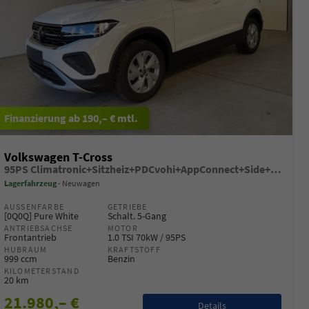
ab 190,– € mtl.
Volkswagen T-Cross
95PS Climatronic+Sitzheiz+PDCvohi+AppConnect+Side+TravelAssist+ACC
Lagerfahrzeug
Neuwagen
AUSSENFARBE
GETRIEBE
[0Q0Q] Pure White
Schalt. 5-Gang
ANTRIEBSACHSE
MOTOR
Frontantrieb
1.0 TSI 70kW / 95PS
HUBRAUM
KRAFTSTOFF
999 ccm
Benzin
KILOMETERSTAND
20 km
21.980,– €
Details