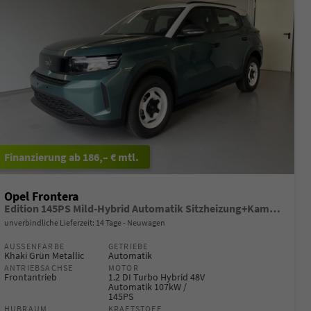
ab 186,– € mtl.
Opel Frontera
Edition 145PS Mild-Hybrid Automatik Sitzheizung+Kamera+ParkPilot
unverbindliche Lieferzeit:
14 Tage
Neuwagen
AUSSENFARBE
GETRIEBE
Khaki Grün Metallic
Automatik
ANTRIEBSACHSE
MOTOR
Frontantrieb
1.2 DI Turbo Hybrid 48V
Automatik 107kW /
145PS
HUBRAUM
KRAFTSTOFF