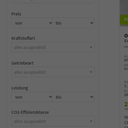
Preis
O
Kraftstoffart
un
alles ausgewählt
A
Kh
Getriebeart
A
Fr
alles ausgewählt
H
1
Leistung
K
2
2
inc
CO2-Effizienzklasse
V
alles ausgewählt
C
C