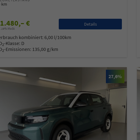
0 km
1.480,– €
Details
l. 19% MwSt.
erbrauch kombiniert:
6,00 l/100km
O
-Klasse:
D
2
O
-Emissionen:
135,00 g/km
2
27,6%