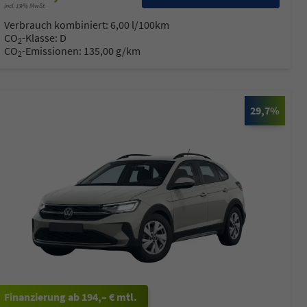
incl. 19% MwSt.
Verbrauch kombiniert:
6,00 l/100km
CO
-Klasse:
D
2
CO
-Emissionen:
135,00 g/km
2
29,7%
ab 194,– € mtl.