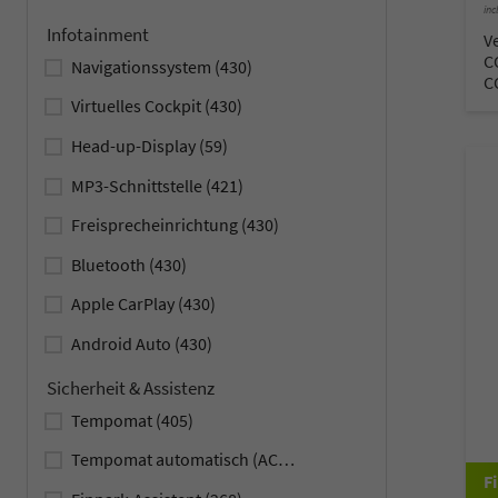
inc
Infotainment
V
C
Navigationssystem
(430)
C
Virtuelles Cockpit
(430)
Head-up-Display
(59)
MP3-Schnittstelle
(421)
Freisprecheinrichtung
(430)
Bluetooth
(430)
Apple CarPlay
(430)
Android Auto
(430)
Sicherheit & Assistenz
Tempomat
(405)
Tempomat automatisch (ACC)
(355)