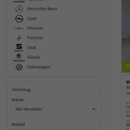
Mercedes-Benz
Opel
Phoenix
Polestar
Seat
Skoda
Volkswagen
V
Fahrzeug
La
Marke
A
[1
A
Fr
H
Modell
9
K