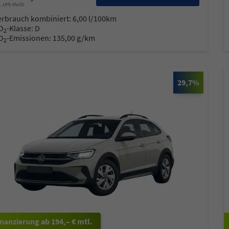
l. 19% MwSt.
erbrauch kombiniert:
6,00 l/100km
O
-Klasse:
D
2
O
-Emissionen:
135,00 g/km
2
29,7%
ab 194,– € mtl.