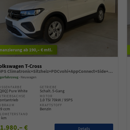
ab 190,– € mtl.
olkswagen T-Cross
95PS Climatronic+Sitzheiz+PDCvohi+AppConnect+Side+TravelAssist+ACC
gerfahrzeug
Neuwagen
USSENFARBE
GETRIEBE
Q0Q] Pure White
Schalt. 5-Gang
NTRIEBSACHSE
MOTOR
ontantrieb
1.0 TSI 70kW / 95PS
UBRAUM
KRAFTSTOFF
99 ccm
Benzin
ILOMETERSTAND
0 km
1.980,– €
Details