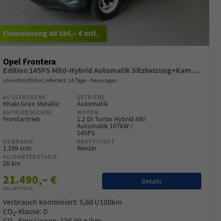
ab 186,– € mtl.
Opel Frontera
Edition 145PS Mild-Hybrid Automatik Sitzheizung+Kamera+ParkPilot
unverbindliche Lieferzeit:
14 Tage
Neuwagen
AUSSENFARBE
GETRIEBE
Khaki Grün Metallic
Automatik
ANTRIEBSACHSE
MOTOR
Frontantrieb
1.2 DI Turbo Hybrid 48V
Automatik 107kW /
145PS
HUBRAUM
KRAFTSTOFF
1.199 ccm
Benzin
KILOMETERSTAND
20 km
21.490,– €
Details
incl. 19% MwSt.
Verbrauch kombiniert:
5,60 l/100km
CO
-Klasse:
D
2
CO
-Emissionen:
126,00 g/km