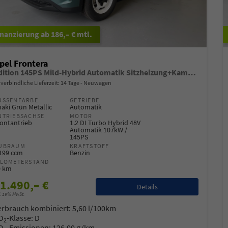
ab 186,– € mtl.
pel Frontera
Edition 145PS Mild-Hybrid Automatik Sitzheizung+Kamera+ParkPilot
verbindliche Lieferzeit:
14 Tage
Neuwagen
USSENFARBE
GETRIEBE
aki Grün Metallic
Automatik
NTRIEBSACHSE
MOTOR
ontantrieb
1.2 DI Turbo Hybrid 48V
Automatik 107kW /
145PS
UBRAUM
KRAFTSTOFF
.199 ccm
Benzin
ILOMETERSTAND
0 km
1.490,– €
Details
l. 19% MwSt.
erbrauch kombiniert:
5,60 l/100km
O
-Klasse:
D
2
O
-Emissionen:
126,00 g/km