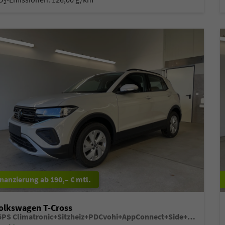
2
ab 190,– € mtl.
olkswagen T-Cross
95PS Climatronic+Sitzheiz+PDCvohi+AppConnect+Side+TravelAssist+ACC