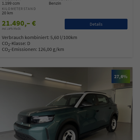
1.199 ccm
Benzin
KILOMETERSTAND
20 km
21.490,– €
Details
incl. 19% MwSt.
Verbrauch kombiniert:
5,60 l/100km
CO
-Klasse:
D
2
CO
-Emissionen:
126,00 g/km
2
27,6%