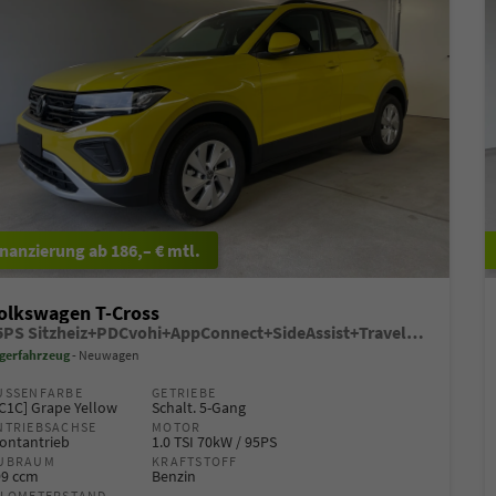
ab 186,– € mtl.
olkswagen T-Cross
95PS Sitzheiz+PDCvohi+AppConnect+SideAssist+TravelAssist+ACC+Klima
gerfahrzeug
Neuwagen
USSENFARBE
GETRIEBE
C1C] Grape Yellow
Schalt. 5-Gang
NTRIEBSACHSE
MOTOR
ontantrieb
1.0 TSI 70kW / 95PS
UBRAUM
KRAFTSTOFF
99 ccm
Benzin
ILOMETERSTAND