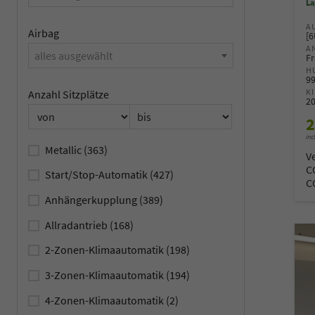
La
A
Airbag
[
A
alles ausgewählt
Fr
H
9
K
Anzahl Sitzplätze
2
2
inc
Metallic
(363)
V
C
Start/Stop-Automatik
(427)
C
Anhängerkupplung
(389)
Allradantrieb
(168)
2-Zonen-Klimaautomatik
(198)
3-Zonen-Klimaautomatik
(194)
4-Zonen-Klimaautomatik
(2)