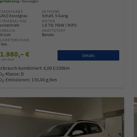
gerfahrzeug
Neuwagen
USSENFARBE
GETRIEBE
6U6U] Ascotgrau
Schalt. 5-Gang
NTRIEBSACHSE
MOTOR
ontantrieb
1.0 TSI 70kW / 95PS
UBRAUM
KRAFTSTOFF
99 ccm
Benzin
ILOMETERSTAND
0 km
1.980,– €
Details
l. 19% MwSt.
erbrauch kombiniert:
6,00 l/100km
O
-Klasse:
D
2
O
-Emissionen:
135,00 g/km
2