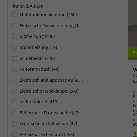
Innen & Außen
Multifunktionslenkrad
(430)
Elektrische Sitzverstellung
(108)
Sitzheizung
(430)
Standheizung
(19)
Schiebedach
(49)
Panoramadach
(48)
V
Elektrisch anklappbare Außenspiegel
(387)
La
Elektrische Heckklappe
(249)
A
[0
Lederlenkrad
(413)
A
Fr
H
Beheizbare Frontscheibe
(47)
9
K
Frontscheibe beheizbar
(47)
2
2
Beheizbares Lenkrad
(253)